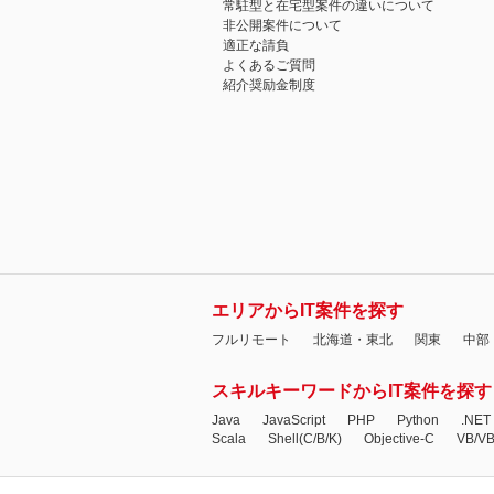
常駐型と在宅型案件の違いについて
非公開案件について
適正な請負
よくあるご質問
紹介奨励金制度
エリアからIT案件を探す
フルリモート
北海道・東北
関東
中部
スキルキーワードからIT案件を探す
Java
JavaScript
PHP
Python
.NET
Scala
Shell(C/B/K)
Objective-C
VB/V