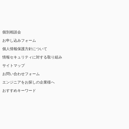
止・消去および第三者への提供の停止（「開
個別相談会
お申し込みフォーム
個人情報保護方針について
情報セキュリティに対する取り組み
ト閲覧情報などをもとにユーザーの興味・関
eを使用しています（ただし、個人を特定・識
サイトマップ
お問い合わせフォーム
を講じます。
エンジニアをお探しの企業様へ
おすすめキーワード
【2019年10月7日 改訂】