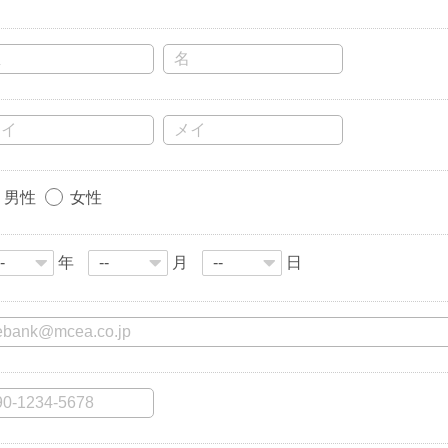
男性
女性
年
月
日