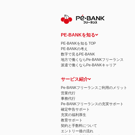
保有個人データの開示等および問い合わ
ご本人からの求めにより、当社が保有す
示等」といいます。）に応じます。
開示等に応ずる窓口は、下記 個人情報
認定個人情報保護団体の名称および、苦
認定個人情報保護団体の名称
一般社団法人日本個人情報管理協会（JAP
PE-BANKを知る
苦情の解決の申出先
相談・苦情受付窓口
PE-BANKを知る TOP
住所 〒108-0074 東京都港区高輪二
PE-BANKの考え
TEL： 03-6311-7161 FAX： 03-4415-2
数字で見るPE-BANK
本人が容易に認識できない方法による個
地方で働くならPe-BANKフリーランス
当ウェブサイトでは、広告配信事業者が
派遣で働くならPe-BANKキャリア
心にあわせて広告を配信する広告手法）を
別できるような情報は一切含まれており
個人情報の安全管理措置について
サービス紹介
取得した個人情報については、漏洩、減
当社の個人情報の取扱いに関する苦情、
Pe-BANKフリーランスご利用のメリット
株式会社ＰＥ－ＢＡＮＫ 個人情報相談
営業代行
FAX：03-3446-4180
事務代行
Email：
privacy@mcea.co.jp
Pe-BANKフリーランスの充実サポート
確定申告サポート
充実の福利厚生
教育サポート
契約と手数料について
エントリー後の流れ