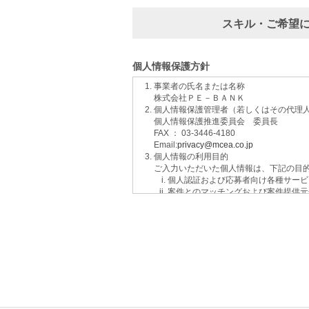
スキル・ご希望
個人情報保護方針
事業者の氏名または名称
株式会社ＰＥ－ＢＡＮＫ
個人情報保護管理者（若しくはその代理
個人情報保護推進委員会 委員長
FAX ： 03-3446-4180
Email:
privacy@mcea.co.jp
個人情報の利用目的
ご入力いただいた個人情報は、下記の目
個人認証および応募者向け各種サービ
案件とのマッチングおよび案件提供元
イベントおよび各種お知らせ等の情報
サービスに関するご意見、お問い合わ
ご要望の分析、各種統計データの算出
適性診断等の実施
当社運営のウェブサイト訪問前にクリ
個人情報の第三者提供について
取得した個人情報は法令等による場合を
個人情報の取扱いの委託について
取得した個人情報の取扱いの全部又は、