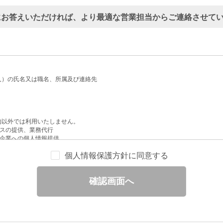
にお答えいただければ、より最適な営業担当からご連絡させて
人）の氏名又は職名、所属及び連絡先
的以外では利用いたしません。
スの提供、業務代行
企業への個人情報提供
配信
個人情報保護方針に同意する
せへの回答
と分析
確認画面へ
ックされている広告の情報（クリック日や広告掲載サイトなど）を取得のうえ、情
除いて第三者に提供することはありません。
一部を、利用目的の範囲内で委託することがあります。