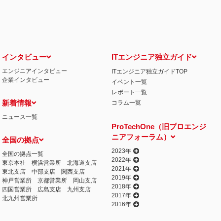
せ窓口について
る保有個人データの利用目的の通知・開示・内容の訂正・追加または削除・利用の停
相談窓口になります。
情の解決の申出先
iCO）
インタビュー
ITエンジニア独立ガイド
エンジニアインタビュー
ITエンジニア独立ガイドTOP
丁目15番8号 グレイスビル泉岳寺前
企業インタビュー
イベント一覧
032
人情報の取得
レポート一覧
提供するプログラムを利用し、特定のサイトにおいて行動ターゲティング広告（サイ
新着情報
コラム一覧
行っております。 その際、ユーザーのサイト訪問履歴情報を採取するためCooki
ニュース一覧
ません）。
ProTechOne（旧プロエンジ
失またはき損の防止と是正、その他個人情報の安全管理のために必要かつ適切な措置
ニアフォーラム）
全国の拠点
相談等の問合せ先
窓口
2023年
全国の拠点一覧
2022年
東京本社
横浜営業所
北海道支店
2021年
東北支店
中部支店
関西支店
2019年
神戸営業所
京都営業所
岡山支店
2018年
四国営業所
広島支店
九州支店
2017年
北九州営業所
2016年