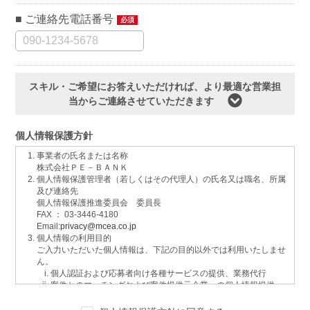
ご連絡先電話番号
必須
スキル・ご希望にお答えいただければ、より最適な営業担
当からご連絡させていただきます
個人情報保護方針
事業者の氏名または名称
株式会社ＰＥ－ＢＡＮＫ
個人情報保護管理者（若しくはその代理人）の氏名又は職名、所属
及び連絡先
個人情報保護推進委員会 委員長
FAX ： 03-3446-4180
Email:
privacy@mcea.co.jp
個人情報の利用目的
ご入力いただいた個人情報は、下記の目的以外では利用いたしませ
ん。
個人認証および応募者向け各種サービスの提供、業務代行
案件とのマッチングおよび案件提供元企業への個人情報提供
イベントおよび各種お知らせ等の情報配信
サービスに関するご意見、お問い合わせへの回答