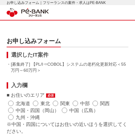
お申し込みフォーム｜フリーランスの案件・求人はPE-BANK
お申し込みフォーム
選択したIT案件
・[募集終了] 【PL/I⇒COBOL】システムの老朽化更新対応
55
万円～60万円
入力欄
お住いのエリア
必須
北海道
東北
関東
中部
関西
中国・四国（岡山）
中国（広島）
九州・沖縄
※中国・四国についてはお住いの近いほうを選択してく
ださい。