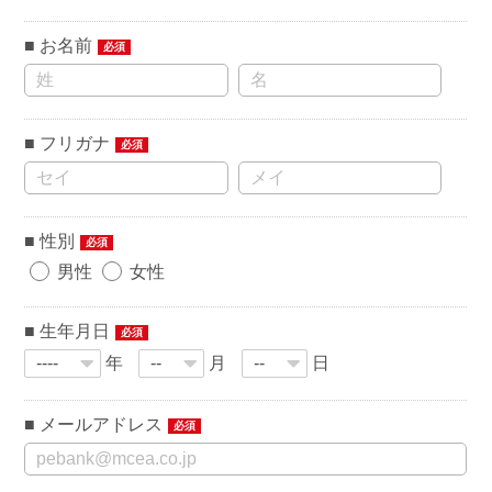
お名前
必須
フリガナ
必須
性別
必須
男性
女性
生年月日
必須
年
月
日
メールアドレス
必須