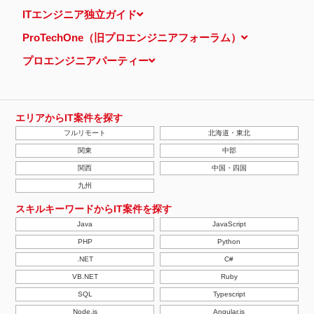
当ウェブサイトでは、広告配信事業者が提供するプログラムを利用
ITエンジニア独立ガイド
し、特定のサイトにおいて行動ターゲティング広告（サイト閲覧情
報などをもとにユーザーの興味・関心にあわせて広告を配信する広
ProTechOne（旧プロエンジニアフォーラム）
告手法）を行っております。 その際、ユーザーのサイト訪問履歴
情報を採取するためCookieを使用しています（ただし、個人を特
プロエンジニアパーティー
定・識別できるような情報は一切含まれておりません）。
個人情報の安全管理措置について
取得した個人情報については、漏洩、減失またはき損の防止と是
正、その他個人情報の安全管理のために必要かつ適切な措置を講じ
ます。
エリアからIT案件を探す
当社の個人情報の取扱いに関する苦情、相談等の問合せ先
フルリモート
北海道・東北
株式会社ＰＥ－ＢＡＮＫ 個人情報相談窓口
FAX：03-3446-4180
関東
中部
Email：
privacy@mcea.co.jp
関西
中国・四国
【2019年10月7日 改訂】
九州
スキルキーワードからIT案件を探す
Java
JavaScript
PHP
Python
.NET
C#
VB.NET
Ruby
SQL
Typescript
Node.js
Angular.js