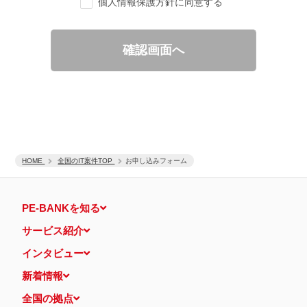
個人情報保護方針に同意する
ご要望の分析、各種統計データの算出と分析
適性診断等の実施
当社運営のウェブサイト訪問前にクリックされている広告の情
報（クリック日や広告掲載サイトなど）を取得のうえ、情報と
確認画面へ
照合して広告効果を測定
個人情報の第三者提供について
取得した個人情報は法令等による場合を除いて第三者に提供するこ
とはありません。
個人情報の取扱いの委託について
取得した個人情報の取扱いの全部又は、一部を、利用目的の範囲内
で委託することがあります。
保有個人データの開示等および問い合わせ窓口について
ご本人からの求めにより、当社が保有する保有個人データの利用目
HOME
的の通知・開示・内容の訂正・追加または削除・利用の停止・消去
全国のIT案件TOP
お申し込みフォーム
および第三者への提供の停止（「開示等」といいます。）に応じま
す。
開示等に応ずる窓口は、下記 個人情報相談窓口になります。
PE-BANKを知る
認定個人情報保護団体の名称および、苦情の解決の申出先
認定個人情報保護団体の名称
サービス紹介
一般社団法人日本個人情報管理協会（JAPiCO）
苦情の解決の申出先
インタビュー
相談・苦情受付窓口
住所 〒108-0074 東京都港区高輪二丁目15番8号 グレイスビ
新着情報
ル泉岳寺前
TEL： 03-6311-7161 FAX： 03-4415-2032
全国の拠点
本人が容易に認識できない方法による個人情報の取得