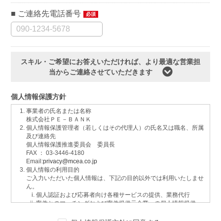
ご連絡先電話番号
必須
スキル・ご希望にお答えいただければ、より最適な営業担
当からご連絡させていただきます
個人情報保護方針
事業者の氏名または名称
株式会社ＰＥ－ＢＡＮＫ
個人情報保護管理者（若しくはその代理人）の氏名又は職名、所属
及び連絡先
個人情報保護推進委員会 委員長
FAX ： 03-3446-4180
Email:
privacy@mcea.co.jp
個人情報の利用目的
ご入力いただいた個人情報は、下記の目的以外では利用いたしませ
ん。
個人認証および応募者向け各種サービスの提供、業務代行
案件とのマッチングおよび案件提供元企業への個人情報提供
イベントおよび各種お知らせ等の情報配信
サービスに関するご意見、お問い合わせへの回答