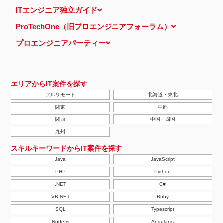
当ウェブサイトでは、広告配信事業者が提供するプログラムを利用
ITエンジニア独立ガイド
し、特定のサイトにおいて行動ターゲティング広告（サイト閲覧情
報などをもとにユーザーの興味・関心にあわせて広告を配信する広
ProTechOne（旧プロエンジニアフォーラム）
告手法）を行っております。 その際、ユーザーのサイト訪問履歴
情報を採取するためCookieを使用しています（ただし、個人を特
プロエンジニアパーティー
定・識別できるような情報は一切含まれておりません）。
個人情報の安全管理措置について
取得した個人情報については、漏洩、減失またはき損の防止と是
正、その他個人情報の安全管理のために必要かつ適切な措置を講じ
ます。
エリアからIT案件を探す
当社の個人情報の取扱いに関する苦情、相談等の問合せ先
フルリモート
北海道・東北
株式会社ＰＥ－ＢＡＮＫ 個人情報相談窓口
FAX：03-3446-4180
関東
中部
Email：
privacy@mcea.co.jp
関西
中国・四国
【2019年10月7日 改訂】
九州
スキルキーワードからIT案件を探す
Java
JavaScript
PHP
Python
.NET
C#
VB.NET
Ruby
SQL
Typescript
Node.js
Angular.js