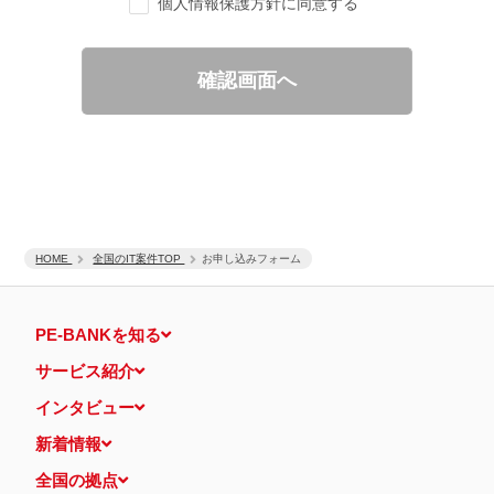
個人情報保護方針に同意する
ご要望の分析、各種統計データの算出と分析
適性診断等の実施
当社運営のウェブサイト訪問前にクリックされている広告の情
報（クリック日や広告掲載サイトなど）を取得のうえ、情報と
確認画面へ
照合して広告効果を測定
個人情報の第三者提供について
取得した個人情報は法令等による場合を除いて第三者に提供するこ
とはありません。
個人情報の取扱いの委託について
取得した個人情報の取扱いの全部又は、一部を、利用目的の範囲内
で委託することがあります。
保有個人データの開示等および問い合わせ窓口について
ご本人からの求めにより、当社が保有する保有個人データの利用目
HOME
的の通知・開示・内容の訂正・追加または削除・利用の停止・消去
全国のIT案件TOP
お申し込みフォーム
および第三者への提供の停止（「開示等」といいます。）に応じま
す。
開示等に応ずる窓口は、下記 個人情報相談窓口になります。
PE-BANKを知る
認定個人情報保護団体の名称および、苦情の解決の申出先
認定個人情報保護団体の名称
サービス紹介
一般社団法人日本個人情報管理協会（JAPiCO）
苦情の解決の申出先
インタビュー
相談・苦情受付窓口
住所 〒108-0074 東京都港区高輪二丁目15番8号 グレイスビ
新着情報
ル泉岳寺前
TEL： 03-6311-7161 FAX： 03-4415-2032
全国の拠点
本人が容易に認識できない方法による個人情報の取得