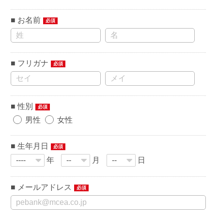
お名前
必須
フリガナ
必須
性別
必須
男性
女性
生年月日
必須
年
月
日
メールアドレス
必須