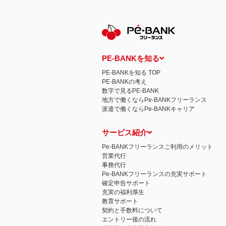
保有個人データの開示等および問い合わ
ご本人からの求めにより、当社が保有す
示等」といいます。）に応じます。
開示等に応ずる窓口は、下記 個人情報
認定個人情報保護団体の名称および、苦
認定個人情報保護団体の名称
一般社団法人日本個人情報管理協会（JAP
PE-BANKを知る
苦情の解決の申出先
相談・苦情受付窓口
PE-BANKを知る TOP
住所 〒108-0074 東京都港区高輪二
PE-BANKの考え
TEL： 03-6311-7161 FAX： 03-4415-2
数字で見るPE-BANK
本人が容易に認識できない方法による個
地方で働くならPe-BANKフリーランス
当ウェブサイトでは、広告配信事業者が
派遣で働くならPe-BANKキャリア
心にあわせて広告を配信する広告手法）を
別できるような情報は一切含まれており
個人情報の安全管理措置について
サービス紹介
取得した個人情報については、漏洩、減
当社の個人情報の取扱いに関する苦情、
Pe-BANKフリーランスご利用のメリット
株式会社ＰＥ－ＢＡＮＫ 個人情報相談
営業代行
FAX：03-3446-4180
事務代行
Email：
privacy@mcea.co.jp
Pe-BANKフリーランスの充実サポート
確定申告サポート
充実の福利厚生
教育サポート
契約と手数料について
エントリー後の流れ