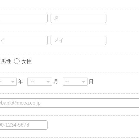
男性
女性
年
月
日