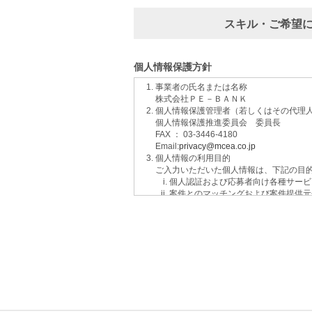
スキル・ご希望
個人情報保護方針
事業者の氏名または名称
株式会社ＰＥ－ＢＡＮＫ
個人情報保護管理者（若しくはその代理
個人情報保護推進委員会 委員長
FAX ： 03-3446-4180
Email:
privacy@mcea.co.jp
個人情報の利用目的
ご入力いただいた個人情報は、下記の目
個人認証および応募者向け各種サービ
案件とのマッチングおよび案件提供元
イベントおよび各種お知らせ等の情報
サービスに関するご意見、お問い合わ
ご要望の分析、各種統計データの算出
適性診断等の実施
当社運営のウェブサイト訪問前にクリ
個人情報の第三者提供について
取得した個人情報は法令等による場合を
個人情報の取扱いの委託について
取得した個人情報の取扱いの全部又は、