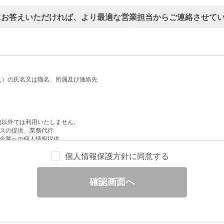
にお答えいただければ、より最適な営業担当からご連絡させて
人）の氏名又は職名、所属及び連絡先
的以外では利用いたしません。
スの提供、業務代行
企業への個人情報提供
配信
個人情報保護方針に同意する
せへの回答
と分析
確認画面へ
ックされている広告の情報（クリック日や広告掲載サイトなど）を取得のうえ、情
除いて第三者に提供することはありません。
一部を、利用目的の範囲内で委託することがあります。