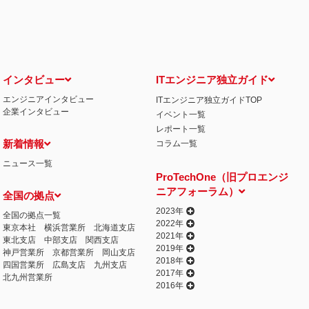
せ窓口について
る保有個人データの利用目的の通知・開示・内容の訂正・追加または削除・利用の停
相談窓口になります。
情の解決の申出先
iCO）
インタビュー
ITエンジニア独立ガイド
エンジニアインタビュー
ITエンジニア独立ガイドTOP
丁目15番8号 グレイスビル泉岳寺前
企業インタビュー
イベント一覧
032
人情報の取得
レポート一覧
提供するプログラムを利用し、特定のサイトにおいて行動ターゲティング広告（サイ
新着情報
コラム一覧
行っております。 その際、ユーザーのサイト訪問履歴情報を採取するためCooki
ニュース一覧
ません）。
ProTechOne（旧プロエンジ
失またはき損の防止と是正、その他個人情報の安全管理のために必要かつ適切な措置
ニアフォーラム）
全国の拠点
相談等の問合せ先
窓口
2023年
全国の拠点一覧
2022年
東京本社
横浜営業所
北海道支店
2021年
東北支店
中部支店
関西支店
2019年
神戸営業所
京都営業所
岡山支店
2018年
四国営業所
広島支店
九州支店
2017年
北九州営業所
2016年