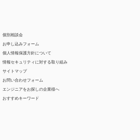
止・消去および第三者への提供の停止（「開
個別相談会
お申し込みフォーム
個人情報保護方針について
情報セキュリティに対する取り組み
ト閲覧情報などをもとにユーザーの興味・関
eを使用しています（ただし、個人を特定・識
サイトマップ
お問い合わせフォーム
を講じます。
エンジニアをお探しの企業様へ
おすすめキーワード
【2019年10月7日 改訂】