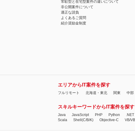
常駐型と在宅型案件の違いについて
非公開案件について
適正な請負
よくあるご質問
紹介奨励金制度
エリアからIT案件を探す
フルリモート
北海道・東北
関東
中部
スキルキーワードからIT案件を探す
Java
JavaScript
PHP
Python
.NET
Scala
Shell(C/B/K)
Objective-C
VB/V