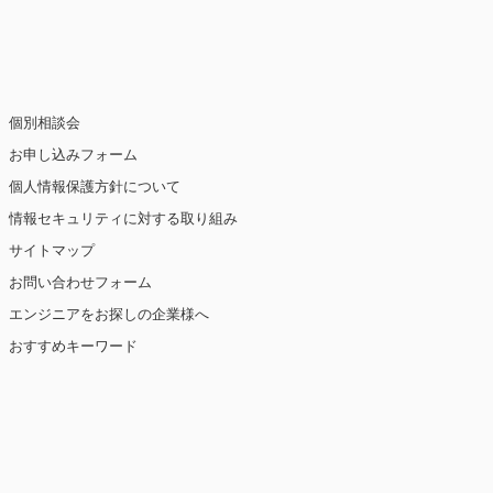
止・消去および第三者への提供の停止（「開
個別相談会
お申し込みフォーム
個人情報保護方針について
情報セキュリティに対する取り組み
ト閲覧情報などをもとにユーザーの興味・関
eを使用しています（ただし、個人を特定・識
サイトマップ
お問い合わせフォーム
を講じます。
エンジニアをお探しの企業様へ
おすすめキーワード
【2019年10月7日 改訂】