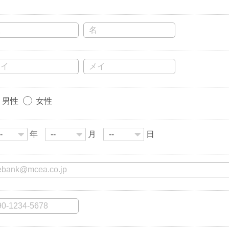
男性
女性
年
月
日