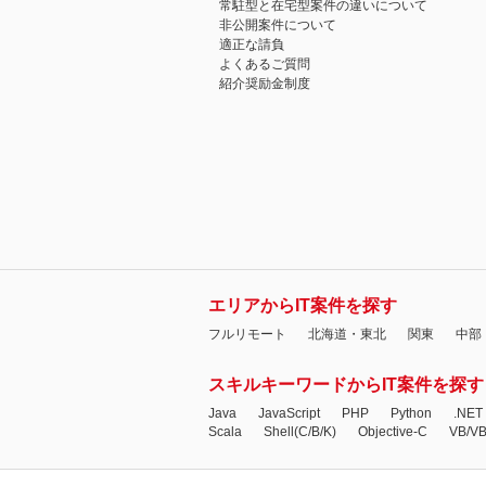
常駐型と在宅型案件の違いについて
非公開案件について
適正な請負
よくあるご質問
紹介奨励金制度
エリアからIT案件を探す
フルリモート
北海道・東北
関東
中部
スキルキーワードからIT案件を探す
Java
JavaScript
PHP
Python
.NET
Scala
Shell(C/B/K)
Objective-C
VB/V