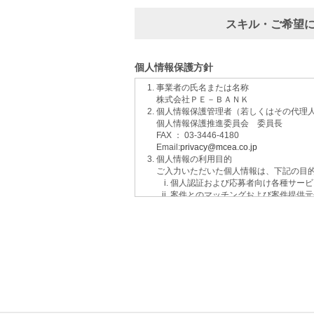
スキル・ご希望
個人情報保護方針
事業者の氏名または名称
株式会社ＰＥ－ＢＡＮＫ
個人情報保護管理者（若しくはその代理
個人情報保護推進委員会 委員長
FAX ： 03-3446-4180
Email:
privacy@mcea.co.jp
個人情報の利用目的
ご入力いただいた個人情報は、下記の目
個人認証および応募者向け各種サービ
案件とのマッチングおよび案件提供元
イベントおよび各種お知らせ等の情報
サービスに関するご意見、お問い合わ
ご要望の分析、各種統計データの算出
適性診断等の実施
当社運営のウェブサイト訪問前にクリ
個人情報の第三者提供について
取得した個人情報は法令等による場合を
個人情報の取扱いの委託について
取得した個人情報の取扱いの全部又は、