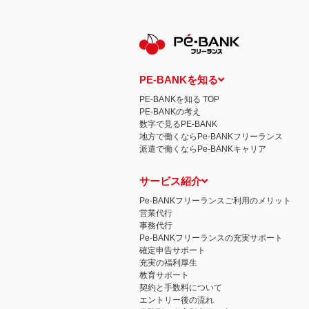
保有個人データの開示等および問い合わ
ご本人からの求めにより、当社が保有す
示等」といいます。）に応じます。
開示等に応ずる窓口は、下記 個人情報
認定個人情報保護団体の名称および、苦
認定個人情報保護団体の名称
一般社団法人日本個人情報管理協会（JAP
PE-BANKを知る
苦情の解決の申出先
相談・苦情受付窓口
PE-BANKを知る TOP
住所 〒108-0074 東京都港区高輪二
PE-BANKの考え
TEL： 03-6311-7161 FAX： 03-4415-2
数字で見るPE-BANK
本人が容易に認識できない方法による個
地方で働くならPe-BANKフリーランス
当ウェブサイトでは、広告配信事業者が
派遣で働くならPe-BANKキャリア
心にあわせて広告を配信する広告手法）を
別できるような情報は一切含まれており
個人情報の安全管理措置について
サービス紹介
取得した個人情報については、漏洩、減
当社の個人情報の取扱いに関する苦情、
Pe-BANKフリーランスご利用のメリット
株式会社ＰＥ－ＢＡＮＫ 個人情報相談
営業代行
FAX：03-3446-4180
事務代行
Email：
privacy@mcea.co.jp
Pe-BANKフリーランスの充実サポート
確定申告サポート
充実の福利厚生
教育サポート
契約と手数料について
エントリー後の流れ