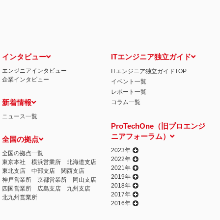
せ窓口について
る保有個人データの利用目的の通知・開示・内容の訂正・追加または削除・利用の停
相談窓口になります。
情の解決の申出先
iCO）
インタビュー
ITエンジニア独立ガイド
エンジニアインタビュー
ITエンジニア独立ガイドTOP
丁目15番8号 グレイスビル泉岳寺前
企業インタビュー
イベント一覧
032
人情報の取得
レポート一覧
提供するプログラムを利用し、特定のサイトにおいて行動ターゲティング広告（サイ
新着情報
コラム一覧
行っております。 その際、ユーザーのサイト訪問履歴情報を採取するためCooki
ニュース一覧
ません）。
ProTechOne（旧プロエンジ
失またはき損の防止と是正、その他個人情報の安全管理のために必要かつ適切な措置
ニアフォーラム）
全国の拠点
相談等の問合せ先
窓口
2023年
全国の拠点一覧
2022年
東京本社
横浜営業所
北海道支店
2021年
東北支店
中部支店
関西支店
2019年
神戸営業所
京都営業所
岡山支店
2018年
四国営業所
広島支店
九州支店
2017年
北九州営業所
2016年