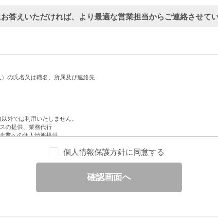
にお答えいただければ、より最適な営業担当からご連絡させて
人）の氏名又は職名、所属及び連絡先
的以外では利用いたしません。
スの提供、業務代行
企業への個人情報提供
配信
個人情報保護方針に同意する
せへの回答
と分析
確認画面へ
ックされている広告の情報（クリック日や広告掲載サイトなど）を取得のうえ、情
除いて第三者に提供することはありません。
一部を、利用目的の範囲内で委託することがあります。