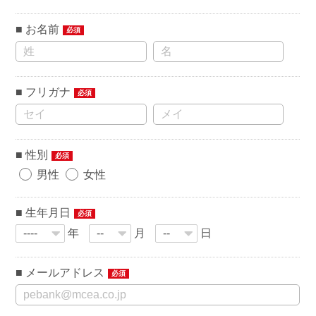
お名前
必須
フリガナ
必須
性別
必須
男性
女性
生年月日
必須
年
月
日
メールアドレス
必須