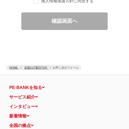
個人情報保護方針に同意する
ご要望の分析、各種統計データの算出と分析
適性診断等の実施
当社運営のウェブサイト訪問前にクリックされている広告の情
報（クリック日や広告掲載サイトなど）を取得のうえ、情報と
確認画面へ
照合して広告効果を測定
個人情報の第三者提供について
取得した個人情報は法令等による場合を除いて第三者に提供するこ
とはありません。
個人情報の取扱いの委託について
取得した個人情報の取扱いの全部又は、一部を、利用目的の範囲内
で委託することがあります。
保有個人データの開示等および問い合わせ窓口について
ご本人からの求めにより、当社が保有する保有個人データの利用目
HOME
的の通知・開示・内容の訂正・追加または削除・利用の停止・消去
全国のIT案件TOP
お申し込みフォーム
および第三者への提供の停止（「開示等」といいます。）に応じま
す。
開示等に応ずる窓口は、下記 個人情報相談窓口になります。
PE-BANKを知る
認定個人情報保護団体の名称および、苦情の解決の申出先
認定個人情報保護団体の名称
サービス紹介
一般社団法人日本個人情報管理協会（JAPiCO）
苦情の解決の申出先
インタビュー
相談・苦情受付窓口
住所 〒108-0074 東京都港区高輪二丁目15番8号 グレイスビ
新着情報
ル泉岳寺前
TEL： 03-6311-7161 FAX： 03-4415-2032
全国の拠点
本人が容易に認識できない方法による個人情報の取得