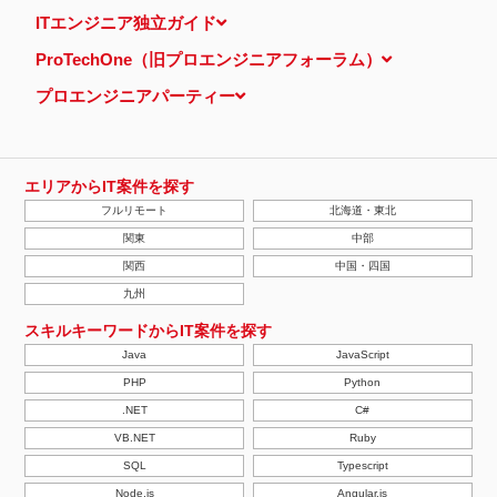
当ウェブサイトでは、広告配信事業者が提供するプログラムを利用
ITエンジニア独立ガイド
し、特定のサイトにおいて行動ターゲティング広告（サイト閲覧情
報などをもとにユーザーの興味・関心にあわせて広告を配信する広
ProTechOne（旧プロエンジニアフォーラム）
告手法）を行っております。 その際、ユーザーのサイト訪問履歴
情報を採取するためCookieを使用しています（ただし、個人を特
プロエンジニアパーティー
定・識別できるような情報は一切含まれておりません）。
個人情報の安全管理措置について
取得した個人情報については、漏洩、減失またはき損の防止と是
正、その他個人情報の安全管理のために必要かつ適切な措置を講じ
ます。
エリアからIT案件を探す
当社の個人情報の取扱いに関する苦情、相談等の問合せ先
フルリモート
北海道・東北
株式会社ＰＥ－ＢＡＮＫ 個人情報相談窓口
FAX：03-3446-4180
関東
中部
Email：
privacy@mcea.co.jp
関西
中国・四国
【2019年10月7日 改訂】
九州
スキルキーワードからIT案件を探す
Java
JavaScript
PHP
Python
.NET
C#
VB.NET
Ruby
SQL
Typescript
Node.js
Angular.js