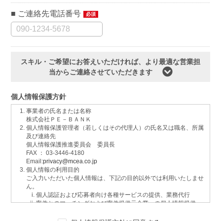
ご連絡先電話番号
必須
スキル・ご希望にお答えいただければ、より最適な営業担
当からご連絡させていただきます
個人情報保護方針
事業者の氏名または名称
株式会社ＰＥ－ＢＡＮＫ
個人情報保護管理者（若しくはその代理人）の氏名又は職名、所属
及び連絡先
個人情報保護推進委員会 委員長
FAX ： 03-3446-4180
Email:
privacy@mcea.co.jp
個人情報の利用目的
ご入力いただいた個人情報は、下記の目的以外では利用いたしませ
ん。
個人認証および応募者向け各種サービスの提供、業務代行
案件とのマッチングおよび案件提供元企業への個人情報提供
イベントおよび各種お知らせ等の情報配信
サービスに関するご意見、お問い合わせへの回答