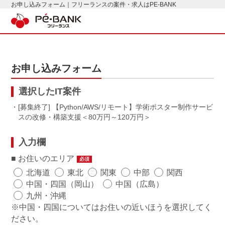
お申し込みフォーム｜フリーランスの案件・求人はPE-BANK
お申し込みフォーム
選択したIT案件
・[募集終了] 【Python/AWS/リモート】学術ポスター制作サービ
スの改修・構築支援
80万円～120万円
入力欄
お住いのエリア
必須
北海道
東北
関東
中部
関西
中国・四国（岡山）
中国（広島）
九州・沖縄
※中国・四国についてはお住いの近いほうを選択してく
ださい。