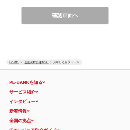
適性診断等の実施
当社運営のウェブサイト訪問前にクリックされている広告の情
報（クリック日や広告掲載サイトなど）を取得のうえ、情報と
確認画面へ
照合して広告効果を測定
個人情報の第三者提供について
取得した個人情報は法令等による場合を除いて第三者に提供するこ
とはありません。
個人情報の取扱いの委託について
取得した個人情報の取扱いの全部又は、一部を、利用目的の範囲内
で委託することがあります。
保有個人データの開示等および問い合わせ窓口について
ご本人からの求めにより、当社が保有する保有個人データの利用目
HOME
的の通知・開示・内容の訂正・追加または削除・利用の停止・消去
全国のIT案件TOP
お申し込みフォーム
および第三者への提供の停止（「開示等」といいます。）に応じま
す。
開示等に応ずる窓口は、下記 個人情報相談窓口になります。
PE-BANKを知る
認定個人情報保護団体の名称および、苦情の解決の申出先
認定個人情報保護団体の名称
サービス紹介
一般社団法人日本個人情報管理協会（JAPiCO）
苦情の解決の申出先
インタビュー
相談・苦情受付窓口
住所 〒108-0074 東京都港区高輪二丁目15番8号 グレイスビ
新着情報
ル泉岳寺前
TEL： 03-6311-7161 FAX： 03-4415-2032
全国の拠点
本人が容易に認識できない方法による個人情報の取得
当ウェブサイトでは、広告配信事業者が提供するプログラムを利用