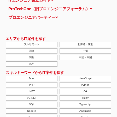
ITエンジニア独立ガイド
し、特定のサイトにおいて行動ターゲティング広告（サイト閲覧情
報などをもとにユーザーの興味・関心にあわせて広告を配信する広
ProTechOne（旧プロエンジニアフォーラム）
告手法）を行っております。 その際、ユーザーのサイト訪問履歴
情報を採取するためCookieを使用しています（ただし、個人を特
プロエンジニアパーティー
定・識別できるような情報は一切含まれておりません）。
個人情報の安全管理措置について
取得した個人情報については、漏洩、減失またはき損の防止と是
正、その他個人情報の安全管理のために必要かつ適切な措置を講じ
ます。
エリアからIT案件を探す
当社の個人情報の取扱いに関する苦情、相談等の問合せ先
フルリモート
北海道・東北
株式会社ＰＥ－ＢＡＮＫ 個人情報相談窓口
FAX：03-3446-4180
関東
中部
Email：
privacy@mcea.co.jp
関西
中国・四国
【2019年10月7日 改訂】
九州
スキルキーワードからIT案件を探す
Java
JavaScript
PHP
Python
.NET
C#
VB.NET
Ruby
SQL
Typescript
Node.js
Angular.js