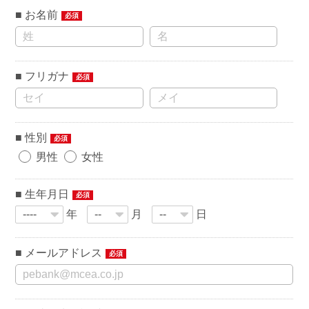
お名前
必須
フリガナ
必須
性別
必須
男性
女性
生年月日
必須
年
月
日
メールアドレス
必須