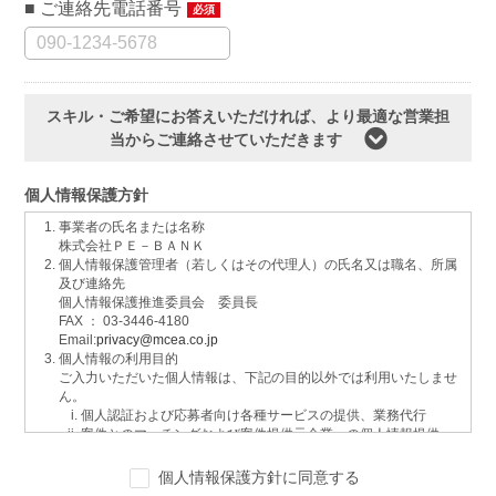
ご連絡先電話番号
必須
スキル・ご希望にお答えいただければ、より最適な営業担
当からご連絡させていただきます
個人情報保護方針
事業者の氏名または名称
株式会社ＰＥ－ＢＡＮＫ
個人情報保護管理者（若しくはその代理人）の氏名又は職名、所属
及び連絡先
個人情報保護推進委員会 委員長
FAX ： 03-3446-4180
Email:
privacy@mcea.co.jp
個人情報の利用目的
ご入力いただいた個人情報は、下記の目的以外では利用いたしませ
ん。
個人認証および応募者向け各種サービスの提供、業務代行
案件とのマッチングおよび案件提供元企業への個人情報提供
イベントおよび各種お知らせ等の情報配信
サービスに関するご意見、お問い合わせへの回答
個人情報保護方針に同意する
ご要望の分析、各種統計データの算出と分析