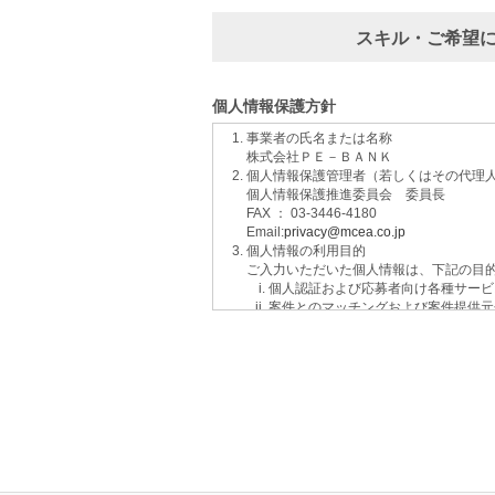
スキル・ご希望
個人情報保護方針
事業者の氏名または名称
株式会社ＰＥ－ＢＡＮＫ
個人情報保護管理者（若しくはその代理
個人情報保護推進委員会 委員長
FAX ： 03-3446-4180
Email:
privacy@mcea.co.jp
個人情報の利用目的
ご入力いただいた個人情報は、下記の目
個人認証および応募者向け各種サービ
案件とのマッチングおよび案件提供元
イベントおよび各種お知らせ等の情報
サービスに関するご意見、お問い合わ
ご要望の分析、各種統計データの算出
適性診断等の実施
当社運営のウェブサイト訪問前にクリ
個人情報の第三者提供について
取得した個人情報は法令等による場合を
個人情報の取扱いの委託について
取得した個人情報の取扱いの全部又は、