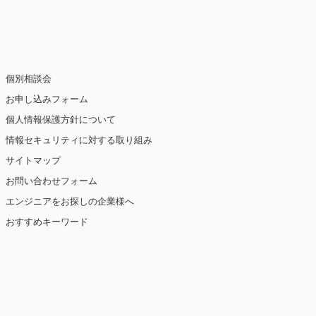
止・消去および第三者への提供の停止（「開
個別相談会
お申し込みフォーム
個人情報保護方針について
情報セキュリティに対する取り組み
ト閲覧情報などをもとにユーザーの興味・関
eを使用しています（ただし、個人を特定・識
サイトマップ
お問い合わせフォーム
を講じます。
エンジニアをお探しの企業様へ
おすすめキーワード
【2019年10月7日 改訂】