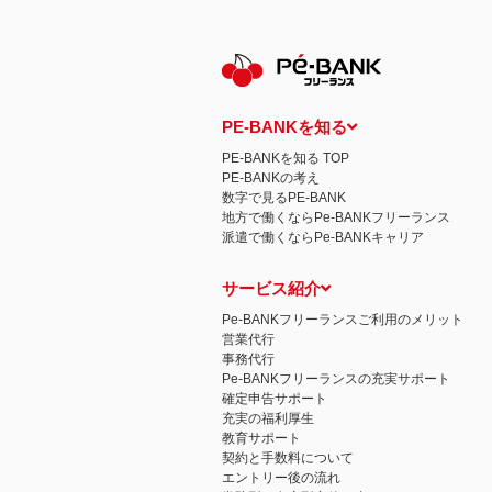
保有個人データの開示等および問い合わ
ご本人からの求めにより、当社が保有す
示等」といいます。）に応じます。
開示等に応ずる窓口は、下記 個人情報
認定個人情報保護団体の名称および、苦
認定個人情報保護団体の名称
一般社団法人日本個人情報管理協会（JAP
PE-BANKを知る
苦情の解決の申出先
相談・苦情受付窓口
PE-BANKを知る TOP
住所 〒108-0074 東京都港区高輪二
PE-BANKの考え
TEL： 03-6311-7161 FAX： 03-4415-2
数字で見るPE-BANK
本人が容易に認識できない方法による個
地方で働くならPe-BANKフリーランス
当ウェブサイトでは、広告配信事業者が
派遣で働くならPe-BANKキャリア
心にあわせて広告を配信する広告手法）を
別できるような情報は一切含まれており
個人情報の安全管理措置について
サービス紹介
取得した個人情報については、漏洩、減
当社の個人情報の取扱いに関する苦情、
Pe-BANKフリーランスご利用のメリット
株式会社ＰＥ－ＢＡＮＫ 個人情報相談
営業代行
FAX：03-3446-4180
事務代行
Email：
privacy@mcea.co.jp
Pe-BANKフリーランスの充実サポート
確定申告サポート
充実の福利厚生
教育サポート
契約と手数料について
エントリー後の流れ