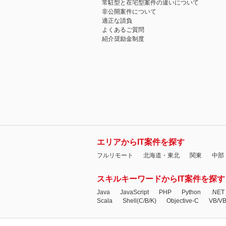
常駐型と在宅型案件の違いについて
非公開案件について
適正な請負
よくあるご質問
紹介奨励金制度
エリアからIT案件を探す
フルリモート
北海道・東北
関東
中部
スキルキーワードからIT案件を探す
Java
JavaScript
PHP
Python
.NET
Scala
Shell(C/B/K)
Objective-C
VB/V