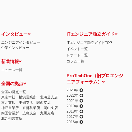
せ窓口について
る保有個人データの利用目的の通知・開示・内容の訂正・追加または削除・利用の停
相談窓口になります。
情の解決の申出先
iCO）
インタビュー
ITエンジニア独立ガイド
エンジニアインタビュー
ITエンジニア独立ガイドTOP
丁目15番8号 グレイスビル泉岳寺前
企業インタビュー
イベント一覧
032
人情報の取得
レポート一覧
提供するプログラムを利用し、特定のサイトにおいて行動ターゲティング広告（サイ
新着情報
コラム一覧
行っております。 その際、ユーザーのサイト訪問履歴情報を採取するためCooki
ニュース一覧
ません）。
ProTechOne（旧プロエンジ
失またはき損の防止と是正、その他個人情報の安全管理のために必要かつ適切な措置
ニアフォーラム）
全国の拠点
相談等の問合せ先
窓口
2023年
全国の拠点一覧
2022年
東京本社
横浜営業所
北海道支店
2021年
東北支店
中部支店
関西支店
2019年
神戸営業所
京都営業所
岡山支店
2018年
四国営業所
広島支店
九州支店
2017年
北九州営業所
2016年