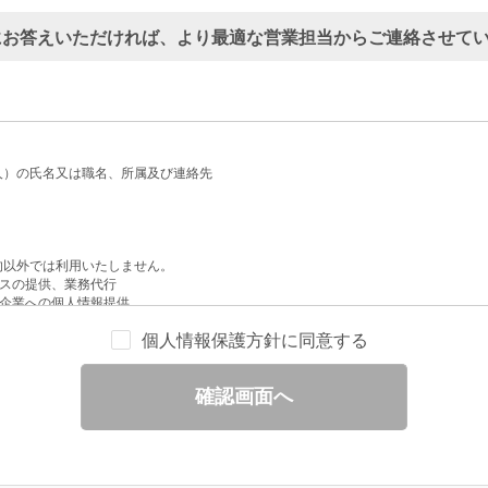
にお答えいただければ、より最適な営業担当からご連絡させて
人）の氏名又は職名、所属及び連絡先
的以外では利用いたしません。
スの提供、業務代行
企業への個人情報提供
配信
個人情報保護方針に同意する
せへの回答
と分析
確認画面へ
ックされている広告の情報（クリック日や広告掲載サイトなど）を取得のうえ、情
除いて第三者に提供することはありません。
一部を、利用目的の範囲内で委託することがあります。