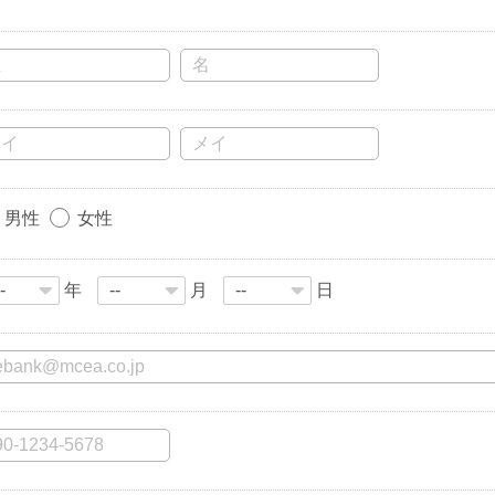
男性
女性
年
月
日