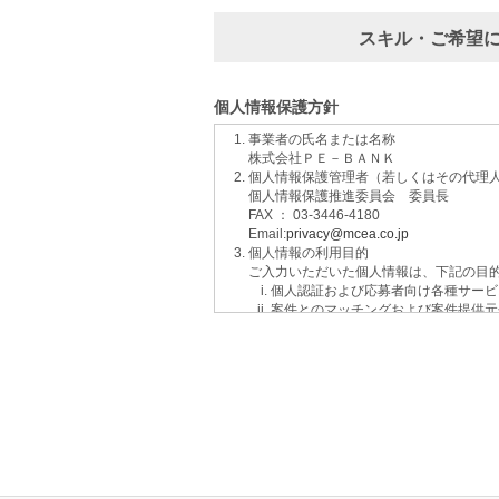
スキル・ご希望
個人情報保護方針
事業者の氏名または名称
株式会社ＰＥ－ＢＡＮＫ
個人情報保護管理者（若しくはその代理
個人情報保護推進委員会 委員長
FAX ： 03-3446-4180
Email:
privacy@mcea.co.jp
個人情報の利用目的
ご入力いただいた個人情報は、下記の目
個人認証および応募者向け各種サービ
案件とのマッチングおよび案件提供元
イベントおよび各種お知らせ等の情報
サービスに関するご意見、お問い合わ
ご要望の分析、各種統計データの算出
適性診断等の実施
当社運営のウェブサイト訪問前にクリ
個人情報の第三者提供について
取得した個人情報は法令等による場合を
個人情報の取扱いの委託について
取得した個人情報の取扱いの全部又は、