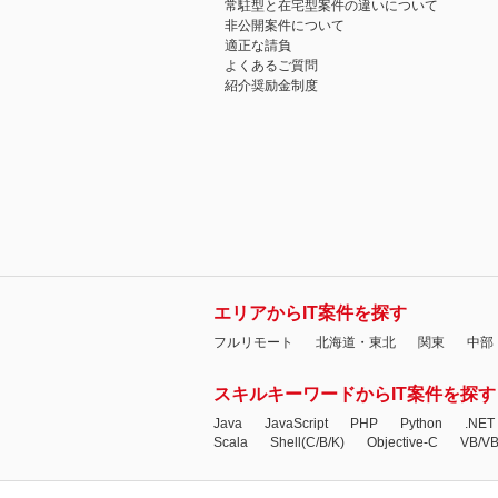
常駐型と在宅型案件の違いについて
非公開案件について
適正な請負
よくあるご質問
紹介奨励金制度
エリアからIT案件を探す
フルリモート
北海道・東北
関東
中部
スキルキーワードからIT案件を探す
Java
JavaScript
PHP
Python
.NET
Scala
Shell(C/B/K)
Objective-C
VB/V