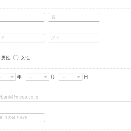
男性
女性
年
月
日