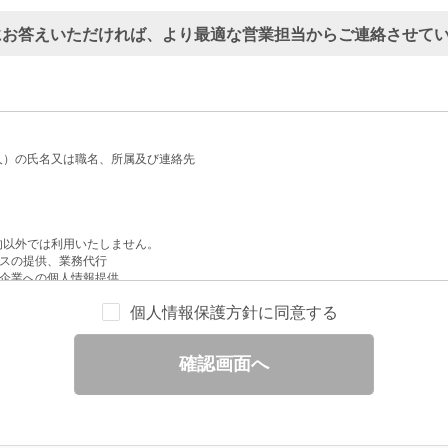
にお答えいただければ、より最適な営業担当からご連絡させて
人）の氏名又は職名、所属及び連絡先
的以外では利用いたしません。
スの提供、業務代行
企業への個人情報提供
配信
個人情報保護方針に同意する
せへの回答
と分析
確認画面へ
ックされている広告の情報（クリック日や広告掲載サイトなど）を取得のうえ、情
除いて第三者に提供することはありません。
一部を、利用目的の範囲内で委託することがあります。