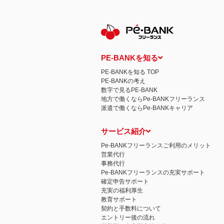
保有個人データの開示等および問い合わ
ご本人からの求めにより、当社が保有す
示等」といいます。）に応じます。
開示等に応ずる窓口は、下記 個人情報
認定個人情報保護団体の名称および、苦
認定個人情報保護団体の名称
一般社団法人日本個人情報管理協会（JAP
PE-BANKを知る
苦情の解決の申出先
相談・苦情受付窓口
PE-BANKを知る TOP
住所 〒108-0074 東京都港区高輪二
PE-BANKの考え
TEL： 03-6311-7161 FAX： 03-4415-2
数字で見るPE-BANK
本人が容易に認識できない方法による個
地方で働くならPe-BANKフリーランス
当ウェブサイトでは、広告配信事業者が
派遣で働くならPe-BANKキャリア
心にあわせて広告を配信する広告手法）を
別できるような情報は一切含まれており
個人情報の安全管理措置について
サービス紹介
取得した個人情報については、漏洩、減
当社の個人情報の取扱いに関する苦情、
Pe-BANKフリーランスご利用のメリット
株式会社ＰＥ－ＢＡＮＫ 個人情報相談
営業代行
FAX：03-3446-4180
事務代行
Email：
privacy@mcea.co.jp
Pe-BANKフリーランスの充実サポート
確定申告サポート
充実の福利厚生
教育サポート
契約と手数料について
エントリー後の流れ