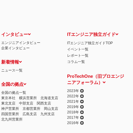
せ窓口について
る保有個人データの利用目的の通知・開示・内容の訂正・追加または削除・利用の停
相談窓口になります。
情の解決の申出先
iCO）
インタビュー
ITエンジニア独立ガイド
エンジニアインタビュー
ITエンジニア独立ガイドTOP
丁目15番8号 グレイスビル泉岳寺前
企業インタビュー
イベント一覧
032
人情報の取得
レポート一覧
提供するプログラムを利用し、特定のサイトにおいて行動ターゲティング広告（サイ
新着情報
コラム一覧
行っております。 その際、ユーザーのサイト訪問履歴情報を採取するためCooki
ニュース一覧
ません）。
ProTechOne（旧プロエンジ
失またはき損の防止と是正、その他個人情報の安全管理のために必要かつ適切な措置
ニアフォーラム）
全国の拠点
相談等の問合せ先
窓口
2023年
全国の拠点一覧
2022年
東京本社
横浜営業所
北海道支店
2021年
東北支店
中部支店
関西支店
2019年
神戸営業所
京都営業所
岡山支店
2018年
四国営業所
広島支店
九州支店
2017年
北九州営業所
2016年