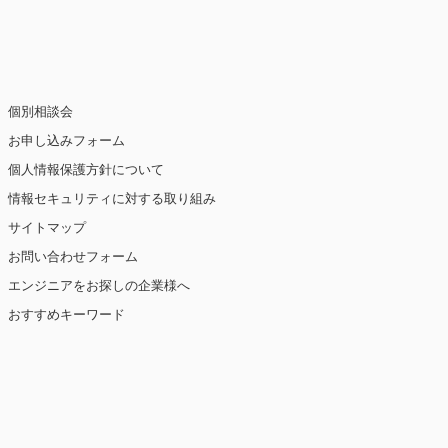
止・消去および第三者への提供の停止（「開
個別相談会
お申し込みフォーム
個人情報保護方針について
情報セキュリティに対する取り組み
ト閲覧情報などをもとにユーザーの興味・関
eを使用しています（ただし、個人を特定・識
サイトマップ
お問い合わせフォーム
を講じます。
エンジニアをお探しの企業様へ
おすすめキーワード
【2019年10月7日 改訂】