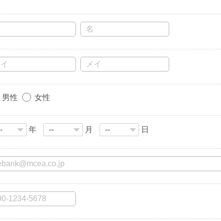
男性
女性
年
月
日