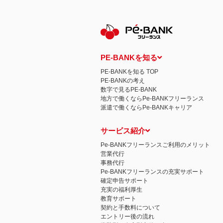
保有個人データの開示等および問い合わ
ご本人からの求めにより、当社が保有す
示等」といいます。）に応じます。
開示等に応ずる窓口は、下記 個人情報
認定個人情報保護団体の名称および、苦
認定個人情報保護団体の名称
一般社団法人日本個人情報管理協会（JAP
PE-BANKを知る
苦情の解決の申出先
相談・苦情受付窓口
PE-BANKを知る TOP
住所 〒108-0074 東京都港区高輪二
PE-BANKの考え
TEL： 03-6311-7161 FAX： 03-4415-2
数字で見るPE-BANK
本人が容易に認識できない方法による個
地方で働くならPe-BANKフリーランス
当ウェブサイトでは、広告配信事業者が
派遣で働くならPe-BANKキャリア
心にあわせて広告を配信する広告手法）を
別できるような情報は一切含まれており
個人情報の安全管理措置について
サービス紹介
取得した個人情報については、漏洩、減
当社の個人情報の取扱いに関する苦情、
Pe-BANKフリーランスご利用のメリット
株式会社ＰＥ－ＢＡＮＫ 個人情報相談
営業代行
FAX：03-3446-4180
事務代行
Email：
privacy@mcea.co.jp
Pe-BANKフリーランスの充実サポート
確定申告サポート
充実の福利厚生
教育サポート
契約と手数料について
エントリー後の流れ