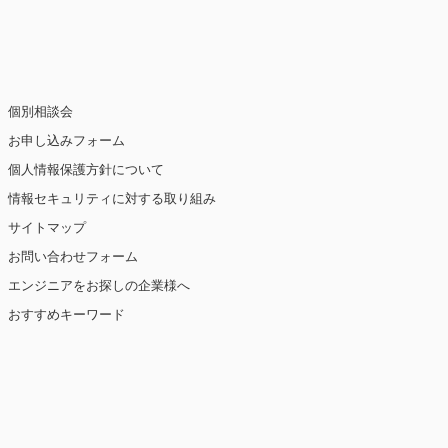
止・消去および第三者への提供の停止（「開
個別相談会
お申し込みフォーム
個人情報保護方針について
情報セキュリティに対する取り組み
ト閲覧情報などをもとにユーザーの興味・関
eを使用しています（ただし、個人を特定・識
サイトマップ
お問い合わせフォーム
を講じます。
エンジニアをお探しの企業様へ
おすすめキーワード
【2019年10月7日 改訂】