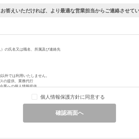
にお答えいただければ、より最適な営業担当からご連絡させて
人）の氏名又は職名、所属及び連絡先
的以外では利用いたしません。
スの提供、業務代行
企業への個人情報提供
配信
個人情報保護方針に同意する
せへの回答
と分析
確認画面へ
ックされている広告の情報（クリック日や広告掲載サイトなど）を取得のうえ、情
除いて第三者に提供することはありません。
一部を、利用目的の範囲内で委託することがあります。