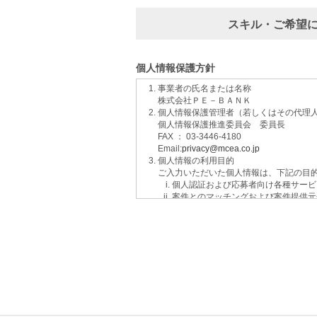
スキル・ご希望
個人情報保護方針
事業者の氏名または名称
株式会社ＰＥ－ＢＡＮＫ
個人情報保護管理者（若しくはその代理
個人情報保護推進委員会 委員長
FAX ： 03-3446-4180
Email:
privacy@mcea.co.jp
個人情報の利用目的
ご入力いただいた個人情報は、下記の目
個人認証および応募者向け各種サービ
案件とのマッチングおよび案件提供元
イベントおよび各種お知らせ等の情報
サービスに関するご意見、お問い合わ
ご要望の分析、各種統計データの算出
適性診断等の実施
当社運営のウェブサイト訪問前にクリ
個人情報の第三者提供について
取得した個人情報は法令等による場合を
個人情報の取扱いの委託について
取得した個人情報の取扱いの全部又は、