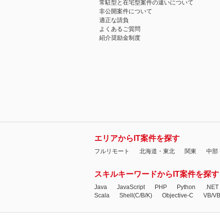
常駐型と在宅型案件の違いについて
非公開案件について
適正な請負
よくあるご質問
紹介奨励金制度
エリアからIT案件を探す
フルリモート
北海道・東北
関東
中部
スキルキーワードからIT案件を探す
Java
JavaScript
PHP
Python
.NET
Scala
Shell(C/B/K)
Objective-C
VB/V