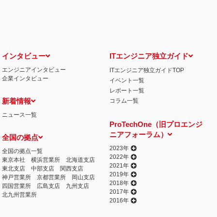
せ窓口について
る保有個人データの利用目的の通知・開示・内容の訂正・追加または削除・利用の停
相談窓口になります。
情の解決の申出先
iCO）
インタビュー
ITエンジニア独立ガイド
エンジニアインタビュー
ITエンジニア独立ガイドTOP
丁目15番8号 グレイスビル泉岳寺前
企業インタビュー
イベント一覧
032
人情報の取得
レポート一覧
提供するプログラムを利用し、特定のサイトにおいて行動ターゲティング広告（サイ
新着情報
コラム一覧
行っております。 その際、ユーザーのサイト訪問履歴情報を採取するためCooki
ニュース一覧
ません）。
ProTechOne（旧プロエンジ
失またはき損の防止と是正、その他個人情報の安全管理のために必要かつ適切な措置
ニアフォーラム）
全国の拠点
相談等の問合せ先
窓口
2023年
全国の拠点一覧
2022年
東京本社
横浜営業所
北海道支店
2021年
東北支店
中部支店
関西支店
2019年
神戸営業所
京都営業所
岡山支店
2018年
四国営業所
広島支店
九州支店
2017年
北九州営業所
2016年