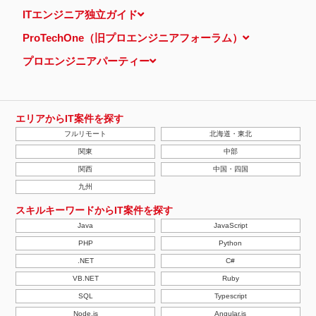
当ウェブサイトでは、広告配信事業者が提供するプログラムを利用
ITエンジニア独立ガイド
し、特定のサイトにおいて行動ターゲティング広告（サイト閲覧情
報などをもとにユーザーの興味・関心にあわせて広告を配信する広
ProTechOne（旧プロエンジニアフォーラム）
告手法）を行っております。 その際、ユーザーのサイト訪問履歴
情報を採取するためCookieを使用しています（ただし、個人を特
プロエンジニアパーティー
定・識別できるような情報は一切含まれておりません）。
個人情報の安全管理措置について
取得した個人情報については、漏洩、減失またはき損の防止と是
正、その他個人情報の安全管理のために必要かつ適切な措置を講じ
ます。
エリアからIT案件を探す
当社の個人情報の取扱いに関する苦情、相談等の問合せ先
フルリモート
北海道・東北
株式会社ＰＥ－ＢＡＮＫ 個人情報相談窓口
FAX：03-3446-4180
関東
中部
Email：
privacy@mcea.co.jp
関西
中国・四国
【2019年10月7日 改訂】
九州
スキルキーワードからIT案件を探す
Java
JavaScript
PHP
Python
.NET
C#
VB.NET
Ruby
SQL
Typescript
Node.js
Angular.js