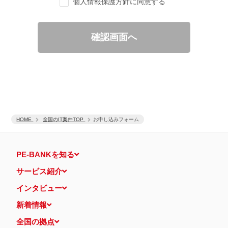
個人情報保護方針に同意する
ご要望の分析、各種統計データの算出と分析
適性診断等の実施
当社運営のウェブサイト訪問前にクリックされている広告の情
報（クリック日や広告掲載サイトなど）を取得のうえ、情報と
確認画面へ
照合して広告効果を測定
個人情報の第三者提供について
取得した個人情報は法令等による場合を除いて第三者に提供するこ
とはありません。
個人情報の取扱いの委託について
取得した個人情報の取扱いの全部又は、一部を、利用目的の範囲内
で委託することがあります。
保有個人データの開示等および問い合わせ窓口について
ご本人からの求めにより、当社が保有する保有個人データの利用目
HOME
的の通知・開示・内容の訂正・追加または削除・利用の停止・消去
全国のIT案件TOP
お申し込みフォーム
および第三者への提供の停止（「開示等」といいます。）に応じま
す。
開示等に応ずる窓口は、下記 個人情報相談窓口になります。
PE-BANKを知る
認定個人情報保護団体の名称および、苦情の解決の申出先
認定個人情報保護団体の名称
サービス紹介
一般社団法人日本個人情報管理協会（JAPiCO）
苦情の解決の申出先
インタビュー
相談・苦情受付窓口
住所 〒108-0074 東京都港区高輪二丁目15番8号 グレイスビ
新着情報
ル泉岳寺前
TEL： 03-6311-7161 FAX： 03-4415-2032
全国の拠点
本人が容易に認識できない方法による個人情報の取得