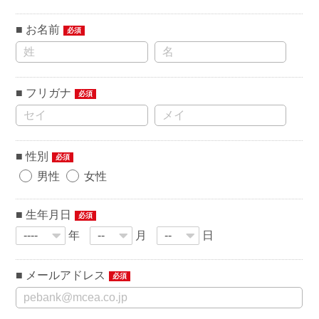
お名前
必須
フリガナ
必須
性別
必須
男性
女性
生年月日
必須
年
月
日
メールアドレス
必須