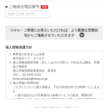
ご連絡先電話番号
必須
スキル・ご希望にお答えいただければ、より最適な営業担
当からご連絡させていただきます
個人情報保護方針
事業者の氏名または名称
株式会社ＰＥ－ＢＡＮＫ
個人情報保護管理者（若しくはその代理人）の氏名又は職名、所属
及び連絡先
個人情報保護推進委員会 委員長
FAX ： 03-3446-4180
Email:
privacy@mcea.co.jp
個人情報の利用目的
ご入力いただいた個人情報は、下記の目的以外では利用いたしませ
ん。
個人認証および応募者向け各種サービスの提供、業務代行
案件とのマッチングおよび案件提供元企業への個人情報提供
イベントおよび各種お知らせ等の情報配信
サービスに関するご意見、お問い合わせへの回答