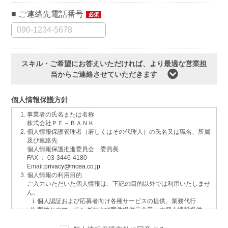
ご連絡先電話番号
必須
スキル・ご希望にお答えいただければ、より最適な営業担
当からご連絡させていただきます
個人情報保護方針
事業者の氏名または名称
株式会社ＰＥ－ＢＡＮＫ
個人情報保護管理者（若しくはその代理人）の氏名又は職名、所属
及び連絡先
個人情報保護推進委員会 委員長
FAX ： 03-3446-4180
Email:
privacy@mcea.co.jp
個人情報の利用目的
ご入力いただいた個人情報は、下記の目的以外では利用いたしませ
ん。
個人認証および応募者向け各種サービスの提供、業務代行
案件とのマッチングおよび案件提供元企業への個人情報提供
イベントおよび各種お知らせ等の情報配信
サービスに関するご意見、お問い合わせへの回答