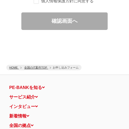
個人情報保護方針に同意する
ご要望の分析、各種統計データの算出と分析
適性診断等の実施
当社運営のウェブサイト訪問前にクリックされている広告の情
報（クリック日や広告掲載サイトなど）を取得のうえ、情報と
確認画面へ
照合して広告効果を測定
個人情報の第三者提供について
取得した個人情報は法令等による場合を除いて第三者に提供するこ
とはありません。
個人情報の取扱いの委託について
取得した個人情報の取扱いの全部又は、一部を、利用目的の範囲内
で委託することがあります。
保有個人データの開示等および問い合わせ窓口について
ご本人からの求めにより、当社が保有する保有個人データの利用目
HOME
的の通知・開示・内容の訂正・追加または削除・利用の停止・消去
全国のIT案件TOP
お申し込みフォーム
および第三者への提供の停止（「開示等」といいます。）に応じま
す。
開示等に応ずる窓口は、下記 個人情報相談窓口になります。
PE-BANKを知る
認定個人情報保護団体の名称および、苦情の解決の申出先
認定個人情報保護団体の名称
サービス紹介
一般社団法人日本個人情報管理協会（JAPiCO）
苦情の解決の申出先
インタビュー
相談・苦情受付窓口
住所 〒108-0074 東京都港区高輪二丁目15番8号 グレイスビ
新着情報
ル泉岳寺前
TEL： 03-6311-7161 FAX： 03-4415-2032
全国の拠点
本人が容易に認識できない方法による個人情報の取得