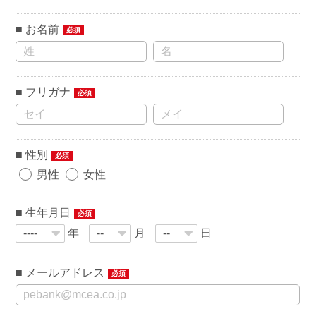
お名前
必須
フリガナ
必須
性別
必須
男性
女性
生年月日
必須
年
月
日
メールアドレス
必須