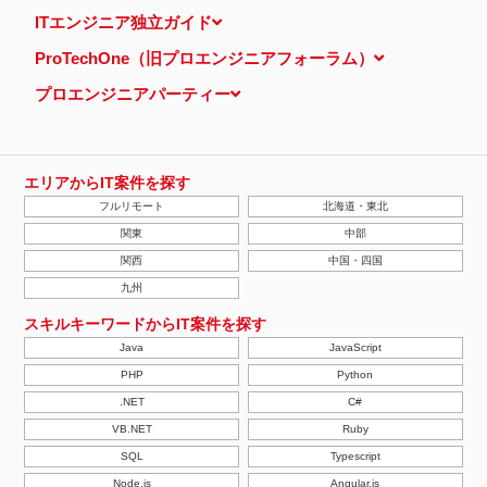
当ウェブサイトでは、広告配信事業者が提供するプログラムを利用
ITエンジニア独立ガイド
し、特定のサイトにおいて行動ターゲティング広告（サイト閲覧情
報などをもとにユーザーの興味・関心にあわせて広告を配信する広
ProTechOne（旧プロエンジニアフォーラム）
告手法）を行っております。 その際、ユーザーのサイト訪問履歴
情報を採取するためCookieを使用しています（ただし、個人を特
プロエンジニアパーティー
定・識別できるような情報は一切含まれておりません）。
個人情報の安全管理措置について
取得した個人情報については、漏洩、減失またはき損の防止と是
正、その他個人情報の安全管理のために必要かつ適切な措置を講じ
ます。
エリアからIT案件を探す
当社の個人情報の取扱いに関する苦情、相談等の問合せ先
フルリモート
北海道・東北
株式会社ＰＥ－ＢＡＮＫ 個人情報相談窓口
FAX：03-3446-4180
関東
中部
Email：
privacy@mcea.co.jp
関西
中国・四国
【2019年10月7日 改訂】
九州
スキルキーワードからIT案件を探す
Java
JavaScript
PHP
Python
.NET
C#
VB.NET
Ruby
SQL
Typescript
Node.js
Angular.js