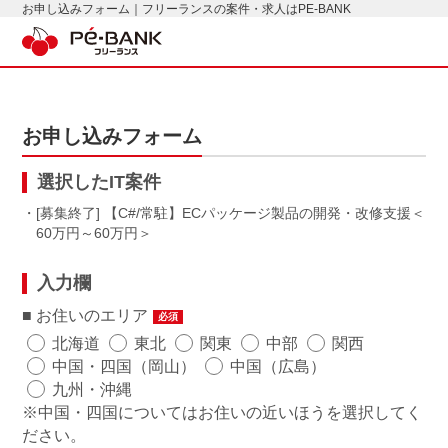
お申し込みフォーム｜フリーランスの案件・求人はPE-BANK
お申し込みフォーム
選択したIT案件
・[募集終了] 【C#/常駐】ECパッケージ製品の開発・改修支援
60万円～60万円
入力欄
お住いのエリア
必須
北海道
東北
関東
中部
関西
中国・四国（岡山）
中国（広島）
九州・沖縄
※中国・四国についてはお住いの近いほうを選択してく
ださい。