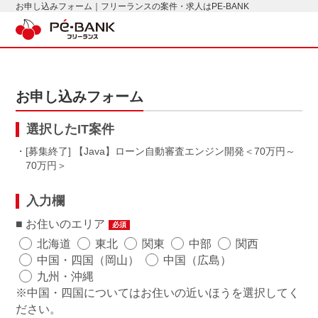
お申し込みフォーム｜フリーランスの案件・求人はPE-BANK
お申し込みフォーム
選択したIT案件
・[募集終了] 【Java】ローン自動審査エンジン開発
70万円～
70万円
入力欄
お住いのエリア
必須
北海道
東北
関東
中部
関西
中国・四国（岡山）
中国（広島）
九州・沖縄
※中国・四国についてはお住いの近いほうを選択してく
ださい。