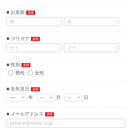
お名前
必須
フリガナ
必須
性別
必須
男性
女性
生年月日
必須
年
月
日
メールアドレス
必須