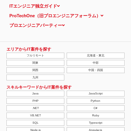
当ウェブサイトでは、広告配信事業者が提供するプログラムを利用
ITエンジニア独立ガイド
し、特定のサイトにおいて行動ターゲティング広告（サイト閲覧情
報などをもとにユーザーの興味・関心にあわせて広告を配信する広
ProTechOne（旧プロエンジニアフォーラム）
告手法）を行っております。 その際、ユーザーのサイト訪問履歴
情報を採取するためCookieを使用しています（ただし、個人を特
プロエンジニアパーティー
定・識別できるような情報は一切含まれておりません）。
個人情報の安全管理措置について
取得した個人情報については、漏洩、減失またはき損の防止と是
正、その他個人情報の安全管理のために必要かつ適切な措置を講じ
ます。
エリアからIT案件を探す
当社の個人情報の取扱いに関する苦情、相談等の問合せ先
フルリモート
北海道・東北
株式会社ＰＥ－ＢＡＮＫ 個人情報相談窓口
FAX：03-3446-4180
関東
中部
Email：
privacy@mcea.co.jp
関西
中国・四国
【2019年10月7日 改訂】
九州
スキルキーワードからIT案件を探す
Java
JavaScript
PHP
Python
.NET
C#
VB.NET
Ruby
SQL
Typescript
Node.js
Angular.js