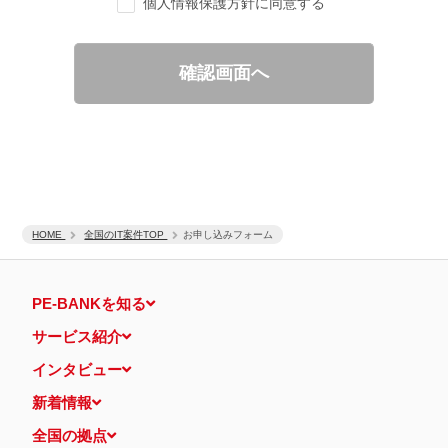
個人情報保護方針に同意する
ご要望の分析、各種統計データの算出と分析
適性診断等の実施
当社運営のウェブサイト訪問前にクリックされている広告の情
報（クリック日や広告掲載サイトなど）を取得のうえ、情報と
確認画面へ
照合して広告効果を測定
個人情報の第三者提供について
取得した個人情報は法令等による場合を除いて第三者に提供するこ
とはありません。
個人情報の取扱いの委託について
取得した個人情報の取扱いの全部又は、一部を、利用目的の範囲内
で委託することがあります。
保有個人データの開示等および問い合わせ窓口について
ご本人からの求めにより、当社が保有する保有個人データの利用目
HOME
的の通知・開示・内容の訂正・追加または削除・利用の停止・消去
全国のIT案件TOP
お申し込みフォーム
および第三者への提供の停止（「開示等」といいます。）に応じま
す。
開示等に応ずる窓口は、下記 個人情報相談窓口になります。
PE-BANKを知る
認定個人情報保護団体の名称および、苦情の解決の申出先
認定個人情報保護団体の名称
サービス紹介
一般社団法人日本個人情報管理協会（JAPiCO）
苦情の解決の申出先
インタビュー
相談・苦情受付窓口
住所 〒108-0074 東京都港区高輪二丁目15番8号 グレイスビ
新着情報
ル泉岳寺前
TEL： 03-6311-7161 FAX： 03-4415-2032
全国の拠点
本人が容易に認識できない方法による個人情報の取得