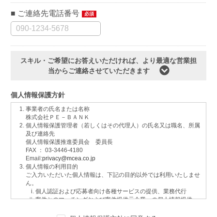
ご連絡先電話番号
必須
スキル・ご希望にお答えいただければ、より最適な営業担
当からご連絡させていただきます
個人情報保護方針
事業者の氏名または名称
株式会社ＰＥ－ＢＡＮＫ
個人情報保護管理者（若しくはその代理人）の氏名又は職名、所属
及び連絡先
個人情報保護推進委員会 委員長
FAX ： 03-3446-4180
Email:
privacy@mcea.co.jp
個人情報の利用目的
ご入力いただいた個人情報は、下記の目的以外では利用いたしませ
ん。
個人認証および応募者向け各種サービスの提供、業務代行
案件とのマッチングおよび案件提供元企業への個人情報提供
イベントおよび各種お知らせ等の情報配信
サービスに関するご意見、お問い合わせへの回答