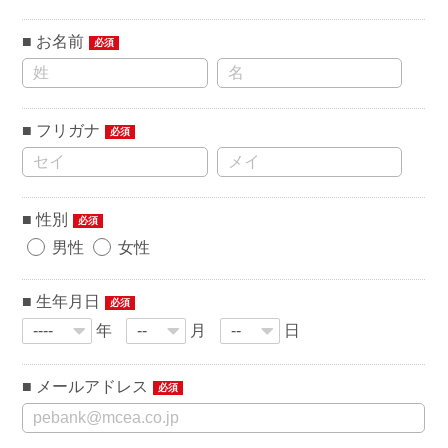
お名前
必須
フリガナ
必須
性別
必須
男性
女性
生年月日
必須
年
月
日
メールアドレス
必須