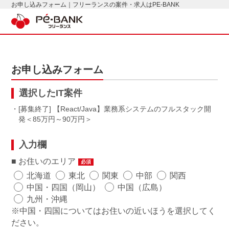
お申し込みフォーム｜フリーランスの案件・求人はPE-BANK
お申し込みフォーム
選択したIT案件
・[募集終了] 【React/Java】業務系システムのフルスタック開
発
85万円～90万円
入力欄
お住いのエリア
必須
北海道
東北
関東
中部
関西
中国・四国（岡山）
中国（広島）
九州・沖縄
※中国・四国についてはお住いの近いほうを選択してく
ださい。