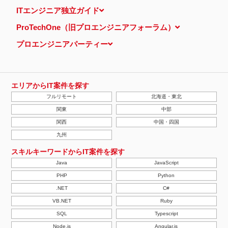
当ウェブサイトでは、広告配信事業者が提供するプログラムを利用
ITエンジニア独立ガイド
し、特定のサイトにおいて行動ターゲティング広告（サイト閲覧情
報などをもとにユーザーの興味・関心にあわせて広告を配信する広
ProTechOne（旧プロエンジニアフォーラム）
告手法）を行っております。 その際、ユーザーのサイト訪問履歴
情報を採取するためCookieを使用しています（ただし、個人を特
プロエンジニアパーティー
定・識別できるような情報は一切含まれておりません）。
個人情報の安全管理措置について
取得した個人情報については、漏洩、減失またはき損の防止と是
正、その他個人情報の安全管理のために必要かつ適切な措置を講じ
ます。
エリアからIT案件を探す
当社の個人情報の取扱いに関する苦情、相談等の問合せ先
フルリモート
北海道・東北
株式会社ＰＥ－ＢＡＮＫ 個人情報相談窓口
FAX：03-3446-4180
関東
中部
Email：
privacy@mcea.co.jp
関西
中国・四国
【2019年10月7日 改訂】
九州
スキルキーワードからIT案件を探す
Java
JavaScript
PHP
Python
.NET
C#
VB.NET
Ruby
SQL
Typescript
Node.js
Angular.js