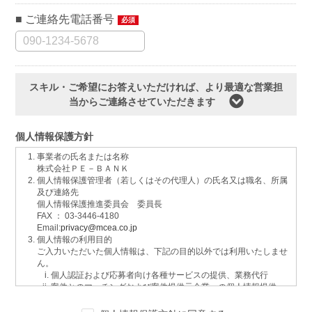
ご連絡先電話番号
必須
スキル・ご希望にお答えいただければ、より最適な営業担
当からご連絡させていただきます
個人情報保護方針
事業者の氏名または名称
株式会社ＰＥ－ＢＡＮＫ
個人情報保護管理者（若しくはその代理人）の氏名又は職名、所属
及び連絡先
個人情報保護推進委員会 委員長
FAX ： 03-3446-4180
Email:
privacy@mcea.co.jp
個人情報の利用目的
ご入力いただいた個人情報は、下記の目的以外では利用いたしませ
ん。
個人認証および応募者向け各種サービスの提供、業務代行
案件とのマッチングおよび案件提供元企業への個人情報提供
イベントおよび各種お知らせ等の情報配信
サービスに関するご意見、お問い合わせへの回答