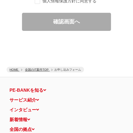
個人情報保護方針に同意する
ご要望の分析、各種統計データの算出と分析
適性診断等の実施
当社運営のウェブサイト訪問前にクリックされている広告の情
報（クリック日や広告掲載サイトなど）を取得のうえ、情報と
確認画面へ
照合して広告効果を測定
個人情報の第三者提供について
取得した個人情報は法令等による場合を除いて第三者に提供するこ
とはありません。
個人情報の取扱いの委託について
取得した個人情報の取扱いの全部又は、一部を、利用目的の範囲内
で委託することがあります。
保有個人データの開示等および問い合わせ窓口について
ご本人からの求めにより、当社が保有する保有個人データの利用目
HOME
的の通知・開示・内容の訂正・追加または削除・利用の停止・消去
全国のIT案件TOP
お申し込みフォーム
および第三者への提供の停止（「開示等」といいます。）に応じま
す。
開示等に応ずる窓口は、下記 個人情報相談窓口になります。
PE-BANKを知る
認定個人情報保護団体の名称および、苦情の解決の申出先
認定個人情報保護団体の名称
サービス紹介
一般社団法人日本個人情報管理協会（JAPiCO）
苦情の解決の申出先
インタビュー
相談・苦情受付窓口
住所 〒108-0074 東京都港区高輪二丁目15番8号 グレイスビ
新着情報
ル泉岳寺前
TEL： 03-6311-7161 FAX： 03-4415-2032
全国の拠点
本人が容易に認識できない方法による個人情報の取得