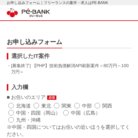
お申し込みフォーム｜フリーランスの案件・求人はPE-BANK
お申し込みフォーム
選択したIT案件
・[募集終了] 【PHP】技術負債解消API刷新案件
80万円～100
万円
入力欄
お住いのエリア
必須
北海道
東北
関東
中部
関西
中国・四国（岡山）
中国（広島）
九州・沖縄
※中国・四国についてはお住いの近いほうを選択してく
ださい。