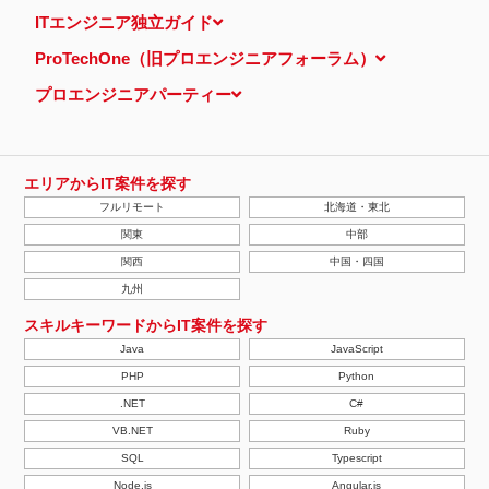
当ウェブサイトでは、広告配信事業者が提供するプログラムを利用
ITエンジニア独立ガイド
し、特定のサイトにおいて行動ターゲティング広告（サイト閲覧情
報などをもとにユーザーの興味・関心にあわせて広告を配信する広
ProTechOne（旧プロエンジニアフォーラム）
告手法）を行っております。 その際、ユーザーのサイト訪問履歴
情報を採取するためCookieを使用しています（ただし、個人を特
プロエンジニアパーティー
定・識別できるような情報は一切含まれておりません）。
個人情報の安全管理措置について
取得した個人情報については、漏洩、減失またはき損の防止と是
正、その他個人情報の安全管理のために必要かつ適切な措置を講じ
ます。
エリアからIT案件を探す
当社の個人情報の取扱いに関する苦情、相談等の問合せ先
フルリモート
北海道・東北
株式会社ＰＥ－ＢＡＮＫ 個人情報相談窓口
FAX：03-3446-4180
関東
中部
Email：
privacy@mcea.co.jp
関西
中国・四国
【2019年10月7日 改訂】
九州
スキルキーワードからIT案件を探す
Java
JavaScript
PHP
Python
.NET
C#
VB.NET
Ruby
SQL
Typescript
Node.js
Angular.js