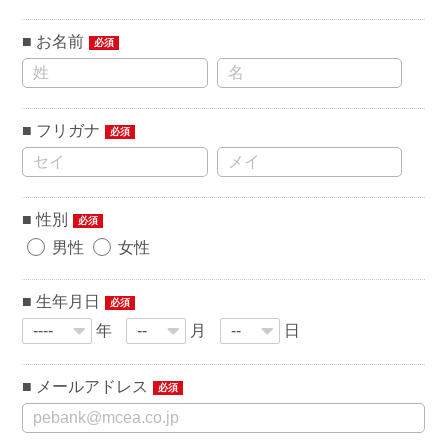
お名前
必須
フリガナ
必須
性別
必須
男性
女性
生年月日
必須
年
月
日
メールアドレス
必須