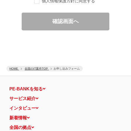
個人情報保護方針に同意する
ご要望の分析、各種統計データの算出と分析
適性診断等の実施
当社運営のウェブサイト訪問前にクリックされている広告の情
報（クリック日や広告掲載サイトなど）を取得のうえ、情報と
確認画面へ
照合して広告効果を測定
個人情報の第三者提供について
取得した個人情報は法令等による場合を除いて第三者に提供するこ
とはありません。
個人情報の取扱いの委託について
取得した個人情報の取扱いの全部又は、一部を、利用目的の範囲内
で委託することがあります。
保有個人データの開示等および問い合わせ窓口について
ご本人からの求めにより、当社が保有する保有個人データの利用目
HOME
的の通知・開示・内容の訂正・追加または削除・利用の停止・消去
全国のIT案件TOP
お申し込みフォーム
および第三者への提供の停止（「開示等」といいます。）に応じま
す。
開示等に応ずる窓口は、下記 個人情報相談窓口になります。
PE-BANKを知る
認定個人情報保護団体の名称および、苦情の解決の申出先
認定個人情報保護団体の名称
サービス紹介
一般社団法人日本個人情報管理協会（JAPiCO）
苦情の解決の申出先
インタビュー
相談・苦情受付窓口
住所 〒108-0074 東京都港区高輪二丁目15番8号 グレイスビ
新着情報
ル泉岳寺前
TEL： 03-6311-7161 FAX： 03-4415-2032
全国の拠点
本人が容易に認識できない方法による個人情報の取得