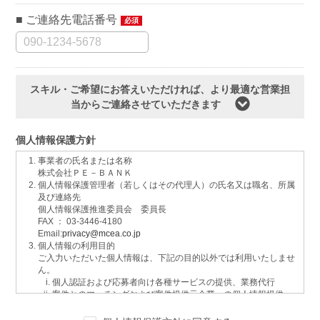
ご連絡先電話番号
必須
スキル・ご希望にお答えいただければ、より最適な営業担
当からご連絡させていただきます
個人情報保護方針
事業者の氏名または名称
株式会社ＰＥ－ＢＡＮＫ
個人情報保護管理者（若しくはその代理人）の氏名又は職名、所属
及び連絡先
個人情報保護推進委員会 委員長
FAX ： 03-3446-4180
Email:
privacy@mcea.co.jp
個人情報の利用目的
ご入力いただいた個人情報は、下記の目的以外では利用いたしませ
ん。
個人認証および応募者向け各種サービスの提供、業務代行
案件とのマッチングおよび案件提供元企業への個人情報提供
イベントおよび各種お知らせ等の情報配信
サービスに関するご意見、お問い合わせへの回答