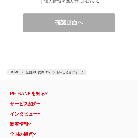
個人情報保護方針に同意する
ご要望の分析、各種統計データの算出と分析
適性診断等の実施
当社運営のウェブサイト訪問前にクリックされている広告の情
報（クリック日や広告掲載サイトなど）を取得のうえ、情報と
確認画面へ
照合して広告効果を測定
個人情報の第三者提供について
取得した個人情報は法令等による場合を除いて第三者に提供するこ
とはありません。
個人情報の取扱いの委託について
取得した個人情報の取扱いの全部又は、一部を、利用目的の範囲内
で委託することがあります。
保有個人データの開示等および問い合わせ窓口について
ご本人からの求めにより、当社が保有する保有個人データの利用目
HOME
的の通知・開示・内容の訂正・追加または削除・利用の停止・消去
全国のIT案件TOP
お申し込みフォーム
および第三者への提供の停止（「開示等」といいます。）に応じま
す。
開示等に応ずる窓口は、下記 個人情報相談窓口になります。
PE-BANKを知る
認定個人情報保護団体の名称および、苦情の解決の申出先
認定個人情報保護団体の名称
サービス紹介
一般社団法人日本個人情報管理協会（JAPiCO）
苦情の解決の申出先
インタビュー
相談・苦情受付窓口
住所 〒108-0074 東京都港区高輪二丁目15番8号 グレイスビ
新着情報
ル泉岳寺前
TEL： 03-6311-7161 FAX： 03-4415-2032
全国の拠点
本人が容易に認識できない方法による個人情報の取得