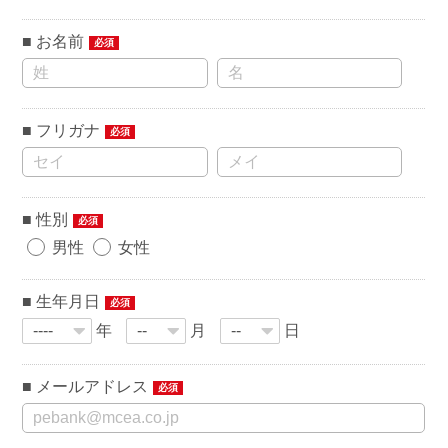
お名前
必須
フリガナ
必須
性別
必須
男性
女性
生年月日
必須
年
月
日
メールアドレス
必須