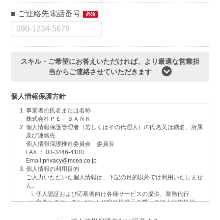
ご連絡先電話番号
必須
スキル・ご希望にお答えいただければ、より最適な営業担
当からご連絡させていただきます
個人情報保護方針
事業者の氏名または名称
株式会社ＰＥ－ＢＡＮＫ
個人情報保護管理者（若しくはその代理人）の氏名又は職名、所属
及び連絡先
個人情報保護推進委員会 委員長
FAX ： 03-3446-4180
Email:
privacy@mcea.co.jp
個人情報の利用目的
ご入力いただいた個人情報は、下記の目的以外では利用いたしませ
ん。
個人認証および応募者向け各種サービスの提供、業務代行
案件とのマッチングおよび案件提供元企業への個人情報提供
イベントおよび各種お知らせ等の情報配信
サービスに関するご意見、お問い合わせへの回答