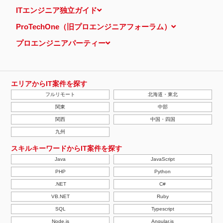
当ウェブサイトでは、広告配信事業者が提供するプログラムを利用
ITエンジニア独立ガイド
し、特定のサイトにおいて行動ターゲティング広告（サイト閲覧情
報などをもとにユーザーの興味・関心にあわせて広告を配信する広
ProTechOne（旧プロエンジニアフォーラム）
告手法）を行っております。 その際、ユーザーのサイト訪問履歴
情報を採取するためCookieを使用しています（ただし、個人を特
プロエンジニアパーティー
定・識別できるような情報は一切含まれておりません）。
個人情報の安全管理措置について
取得した個人情報については、漏洩、減失またはき損の防止と是
正、その他個人情報の安全管理のために必要かつ適切な措置を講じ
ます。
エリアからIT案件を探す
当社の個人情報の取扱いに関する苦情、相談等の問合せ先
フルリモート
北海道・東北
株式会社ＰＥ－ＢＡＮＫ 個人情報相談窓口
FAX：03-3446-4180
関東
中部
Email：
privacy@mcea.co.jp
関西
中国・四国
【2019年10月7日 改訂】
九州
スキルキーワードからIT案件を探す
Java
JavaScript
PHP
Python
.NET
C#
VB.NET
Ruby
SQL
Typescript
Node.js
Angular.js