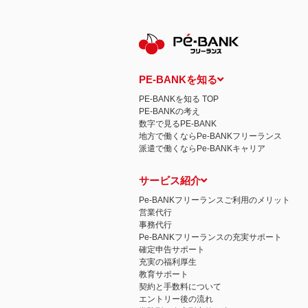
保有個人データの開示等および問い合わ
ご本人からの求めにより、当社が保有す
示等」といいます。）に応じます。
開示等に応ずる窓口は、下記 個人情報
認定個人情報保護団体の名称および、苦
認定個人情報保護団体の名称
一般社団法人日本個人情報管理協会（JAP
PE-BANKを知る
苦情の解決の申出先
相談・苦情受付窓口
PE-BANKを知る TOP
住所 〒108-0074 東京都港区高輪二
PE-BANKの考え
TEL： 03-6311-7161 FAX： 03-4415-2
数字で見るPE-BANK
本人が容易に認識できない方法による個
地方で働くならPe-BANKフリーランス
当ウェブサイトでは、広告配信事業者が
派遣で働くならPe-BANKキャリア
心にあわせて広告を配信する広告手法）を
別できるような情報は一切含まれており
個人情報の安全管理措置について
サービス紹介
取得した個人情報については、漏洩、減
当社の個人情報の取扱いに関する苦情、
Pe-BANKフリーランスご利用のメリット
株式会社ＰＥ－ＢＡＮＫ 個人情報相談
営業代行
FAX：03-3446-4180
事務代行
Email：
privacy@mcea.co.jp
Pe-BANKフリーランスの充実サポート
確定申告サポート
充実の福利厚生
教育サポート
契約と手数料について
エントリー後の流れ