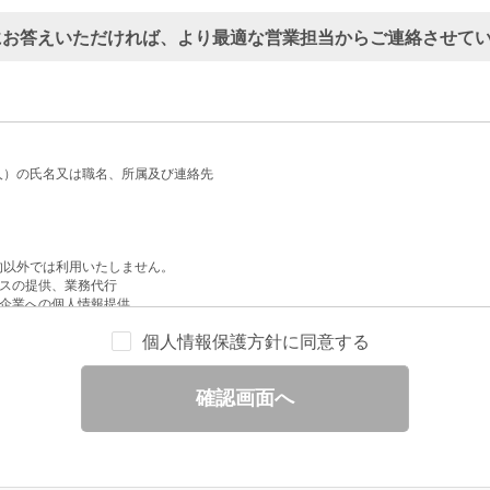
にお答えいただければ、より最適な営業担当からご連絡させて
人）の氏名又は職名、所属及び連絡先
的以外では利用いたしません。
スの提供、業務代行
企業への個人情報提供
配信
個人情報保護方針に同意する
せへの回答
と分析
確認画面へ
ックされている広告の情報（クリック日や広告掲載サイトなど）を取得のうえ、情
除いて第三者に提供することはありません。
一部を、利用目的の範囲内で委託することがあります。