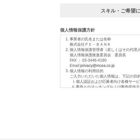
スキル・ご希望
個人情報保護方針
事業者の氏名または名称
株式会社ＰＥ－ＢＡＮＫ
個人情報保護管理者（若しくはその代理
個人情報保護推進委員会 委員長
FAX ： 03-3446-4180
Email:
privacy@mcea.co.jp
個人情報の利用目的
ご入力いただいた個人情報は、下記の目
個人認証および応募者向け各種サービ
案件とのマッチングおよび案件提供元
イベントおよび各種お知らせ等の情報
サービスに関するご意見、お問い合わ
ご要望の分析、各種統計データの算出
適性診断等の実施
当社運営のウェブサイト訪問前にクリ
個人情報の第三者提供について
取得した個人情報は法令等による場合を
個人情報の取扱いの委託について
取得した個人情報の取扱いの全部又は、