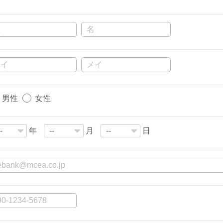
男性
女性
年
月
日