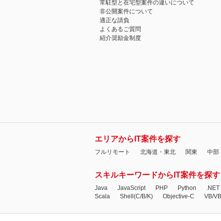
常駐型と在宅型案件の違いについて
非公開案件について
適正な請負
よくあるご質問
紹介奨励金制度
エリアからIT案件を探す
フルリモート
北海道・東北
関東
中部
スキルキーワードからIT案件を探す
Java
JavaScript
PHP
Python
.NET
Scala
Shell(C/B/K)
Objective-C
VB/V