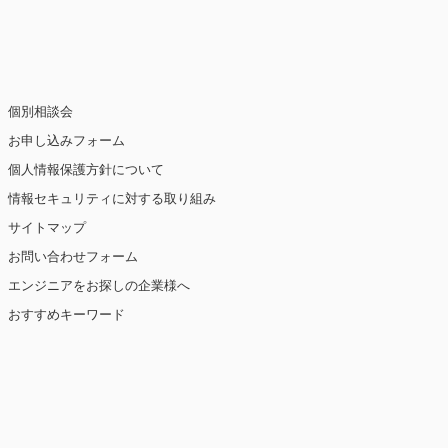
止・消去および第三者への提供の停止（「開
個別相談会
お申し込みフォーム
個人情報保護方針について
情報セキュリティに対する取り組み
ト閲覧情報などをもとにユーザーの興味・関
eを使用しています（ただし、個人を特定・識
サイトマップ
お問い合わせフォーム
を講じます。
エンジニアをお探しの企業様へ
おすすめキーワード
【2019年10月7日 改訂】