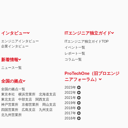
せ窓口について
る保有個人データの利用目的の通知・開示・内容の訂正・追加または削除・利用の停
相談窓口になります。
情の解決の申出先
iCO）
インタビュー
ITエンジニア独立ガイド
エンジニアインタビュー
ITエンジニア独立ガイドTOP
丁目15番8号 グレイスビル泉岳寺前
企業インタビュー
イベント一覧
032
人情報の取得
レポート一覧
提供するプログラムを利用し、特定のサイトにおいて行動ターゲティング広告（サイ
新着情報
コラム一覧
行っております。 その際、ユーザーのサイト訪問履歴情報を採取するためCooki
ニュース一覧
ません）。
ProTechOne（旧プロエンジ
失またはき損の防止と是正、その他個人情報の安全管理のために必要かつ適切な措置
ニアフォーラム）
全国の拠点
相談等の問合せ先
窓口
2023年
全国の拠点一覧
2022年
東京本社
横浜営業所
北海道支店
2021年
東北支店
中部支店
関西支店
2019年
神戸営業所
京都営業所
岡山支店
2018年
四国営業所
広島支店
九州支店
2017年
北九州営業所
2016年