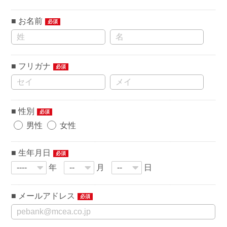
お名前
必須
フリガナ
必須
性別
必須
男性
女性
生年月日
必須
年
月
日
メールアドレス
必須