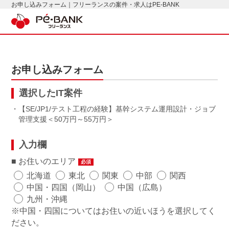
お申し込みフォーム｜フリーランスの案件・求人はPE-BANK
お申し込みフォーム
選択したIT案件
・【SE/JP1/テスト工程の経験】基幹システム運用設計・ジョブ
管理支援
50万円～55万円
入力欄
お住いのエリア
必須
北海道
東北
関東
中部
関西
中国・四国（岡山）
中国（広島）
九州・沖縄
※中国・四国についてはお住いの近いほうを選択してく
ださい。