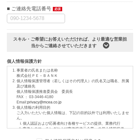
ご連絡先電話番号
必須
スキル・ご希望にお答えいただければ、より最適な営業担
当からご連絡させていただきます
個人情報保護方針
事業者の氏名または名称
株式会社ＰＥ－ＢＡＮＫ
個人情報保護管理者（若しくはその代理人）の氏名又は職名、所属
及び連絡先
個人情報保護推進委員会 委員長
FAX ： 03-3446-4180
Email:
privacy@mcea.co.jp
個人情報の利用目的
ご入力いただいた個人情報は、下記の目的以外では利用いたしませ
ん。
個人認証および応募者向け各種サービスの提供、業務代行
案件とのマッチングおよび案件提供元企業への個人情報提供
イベントおよび各種お知らせ等の情報配信
サービスに関するご意見、お問い合わせへの回答