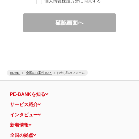
個人情報保護方針に同意する
ご要望の分析、各種統計データの算出と分析
適性診断等の実施
当社運営のウェブサイト訪問前にクリックされている広告の情
報（クリック日や広告掲載サイトなど）を取得のうえ、情報と
確認画面へ
照合して広告効果を測定
個人情報の第三者提供について
取得した個人情報は法令等による場合を除いて第三者に提供するこ
とはありません。
個人情報の取扱いの委託について
取得した個人情報の取扱いの全部又は、一部を、利用目的の範囲内
で委託することがあります。
保有個人データの開示等および問い合わせ窓口について
ご本人からの求めにより、当社が保有する保有個人データの利用目
HOME
的の通知・開示・内容の訂正・追加または削除・利用の停止・消去
全国のIT案件TOP
お申し込みフォーム
および第三者への提供の停止（「開示等」といいます。）に応じま
す。
開示等に応ずる窓口は、下記 個人情報相談窓口になります。
PE-BANKを知る
認定個人情報保護団体の名称および、苦情の解決の申出先
認定個人情報保護団体の名称
サービス紹介
一般社団法人日本個人情報管理協会（JAPiCO）
苦情の解決の申出先
インタビュー
相談・苦情受付窓口
住所 〒108-0074 東京都港区高輪二丁目15番8号 グレイスビ
新着情報
ル泉岳寺前
TEL： 03-6311-7161 FAX： 03-4415-2032
全国の拠点
本人が容易に認識できない方法による個人情報の取得