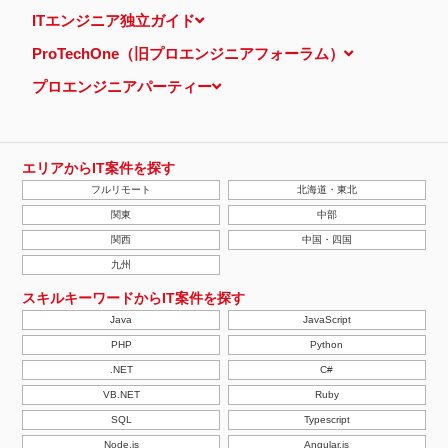
当ウェブサイトでは、広告配信事業者が提供するプログラムを利用
ITエンジニア独立ガイド
し、特定のサイトにおいて行動ターゲティング広告（サイト閲覧情
報などをもとにユーザーの興味・関心にあわせて広告を配信する広
ProTechOne（旧プロエンジニアフォーラム）
告手法）を行っております。 その際、ユーザーのサイト訪問履歴
情報を採取するためCookieを使用しています（ただし、個人を特
プロエンジニアパーティー
定・識別できるような情報は一切含まれておりません）。
個人情報の安全管理措置について
取得した個人情報については、漏洩、減失またはき損の防止と是
正、その他個人情報の安全管理のために必要かつ適切な措置を講じ
ます。
エリアからIT案件を探す
当社の個人情報の取扱いに関する苦情、相談等の問合せ先
フルリモート
北海道・東北
株式会社ＰＥ－ＢＡＮＫ 個人情報相談窓口
FAX：03-3446-4180
関東
中部
Email：
privacy@mcea.co.jp
関西
中国・四国
【2019年10月7日 改訂】
九州
スキルキーワードからIT案件を探す
Java
JavaScript
PHP
Python
.NET
C#
VB.NET
Ruby
SQL
Typescript
Node.js
Angular.js