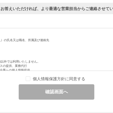
にお答えいただければ、より最適な営業担当からご連絡させて
人）の氏名又は職名、所属及び連絡先
的以外では利用いたしません。
スの提供、業務代行
企業への個人情報提供
配信
個人情報保護方針に同意する
せへの回答
と分析
確認画面へ
ックされている広告の情報（クリック日や広告掲載サイトなど）を取得のうえ、情
除いて第三者に提供することはありません。
一部を、利用目的の範囲内で委託することがあります。