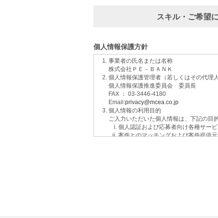
スキル・ご希望
個人情報保護方針
事業者の氏名または名称
株式会社ＰＥ－ＢＡＮＫ
個人情報保護管理者（若しくはその代理
個人情報保護推進委員会 委員長
FAX ： 03-3446-4180
Email:
privacy@mcea.co.jp
個人情報の利用目的
ご入力いただいた個人情報は、下記の目
個人認証および応募者向け各種サービ
案件とのマッチングおよび案件提供元
イベントおよび各種お知らせ等の情報
サービスに関するご意見、お問い合わ
ご要望の分析、各種統計データの算出
適性診断等の実施
当社運営のウェブサイト訪問前にクリ
個人情報の第三者提供について
取得した個人情報は法令等による場合を
個人情報の取扱いの委託について
取得した個人情報の取扱いの全部又は、