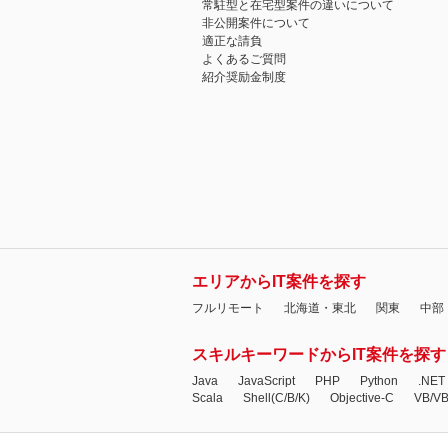
常駐型と在宅型案件の違いについて
非公開案件について
適正な請負
よくあるご質問
紹介奨励金制度
エリアからIT案件を探す
フルリモート
北海道・東北
関東
中部
スキルキーワードからIT案件を探す
Java
JavaScript
PHP
Python
.NET
Scala
Shell(C/B/K)
Objective-C
VB/V