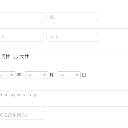
男性
女性
年
月
日