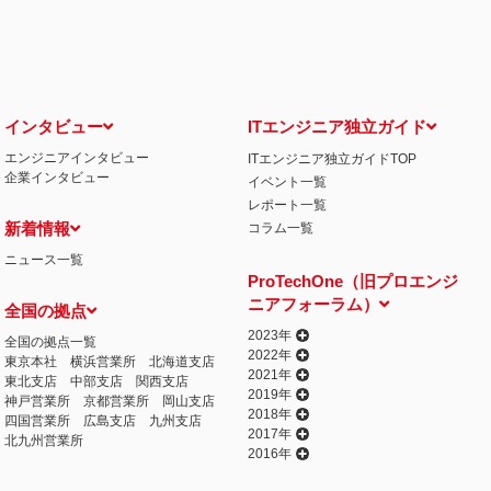
せ窓口について
る保有個人データの利用目的の通知・開示・内容の訂正・追加または削除・利用の停
相談窓口になります。
情の解決の申出先
iCO）
インタビュー
ITエンジニア独立ガイド
エンジニアインタビュー
ITエンジニア独立ガイドTOP
丁目15番8号 グレイスビル泉岳寺前
企業インタビュー
イベント一覧
032
人情報の取得
レポート一覧
提供するプログラムを利用し、特定のサイトにおいて行動ターゲティング広告（サイ
新着情報
コラム一覧
行っております。 その際、ユーザーのサイト訪問履歴情報を採取するためCooki
ニュース一覧
ません）。
ProTechOne（旧プロエンジ
失またはき損の防止と是正、その他個人情報の安全管理のために必要かつ適切な措置
ニアフォーラム）
全国の拠点
相談等の問合せ先
窓口
2023年
全国の拠点一覧
2022年
東京本社
横浜営業所
北海道支店
2021年
東北支店
中部支店
関西支店
2019年
神戸営業所
京都営業所
岡山支店
2018年
四国営業所
広島支店
九州支店
2017年
北九州営業所
2016年