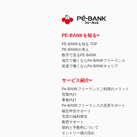
保有個人データの開示等および問い合わ
ご本人からの求めにより、当社が保有す
示等」といいます。）に応じます。
開示等に応ずる窓口は、下記 個人情報
認定個人情報保護団体の名称および、苦
認定個人情報保護団体の名称
一般社団法人日本個人情報管理協会（JAP
PE-BANKを知る
苦情の解決の申出先
相談・苦情受付窓口
PE-BANKを知る TOP
住所 〒108-0074 東京都港区高輪二
PE-BANKの考え
TEL： 03-6311-7161 FAX： 03-4415-2
数字で見るPE-BANK
本人が容易に認識できない方法による個
地方で働くならPe-BANKフリーランス
当ウェブサイトでは、広告配信事業者が
派遣で働くならPe-BANKキャリア
心にあわせて広告を配信する広告手法）を
別できるような情報は一切含まれており
個人情報の安全管理措置について
サービス紹介
取得した個人情報については、漏洩、減
当社の個人情報の取扱いに関する苦情、
Pe-BANKフリーランスご利用のメリット
株式会社ＰＥ－ＢＡＮＫ 個人情報相談
営業代行
FAX：03-3446-4180
事務代行
Email：
privacy@mcea.co.jp
Pe-BANKフリーランスの充実サポート
確定申告サポート
充実の福利厚生
教育サポート
契約と手数料について
エントリー後の流れ