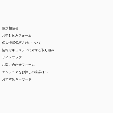
止・消去および第三者への提供の停止（「開
個別相談会
お申し込みフォーム
個人情報保護方針について
情報セキュリティに対する取り組み
ト閲覧情報などをもとにユーザーの興味・関
eを使用しています（ただし、個人を特定・識
サイトマップ
お問い合わせフォーム
を講じます。
エンジニアをお探しの企業様へ
おすすめキーワード
【2019年10月7日 改訂】