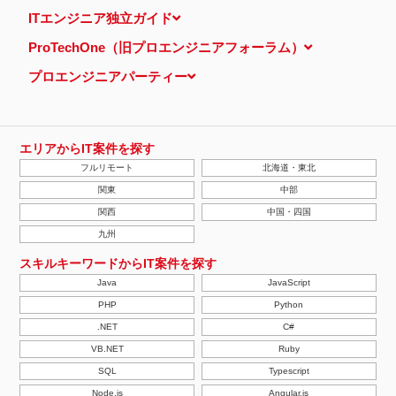
当ウェブサイトでは、広告配信事業者が提供するプログラムを利用
ITエンジニア独立ガイド
し、特定のサイトにおいて行動ターゲティング広告（サイト閲覧情
報などをもとにユーザーの興味・関心にあわせて広告を配信する広
ProTechOne（旧プロエンジニアフォーラム）
告手法）を行っております。 その際、ユーザーのサイト訪問履歴
情報を採取するためCookieを使用しています（ただし、個人を特
プロエンジニアパーティー
定・識別できるような情報は一切含まれておりません）。
個人情報の安全管理措置について
取得した個人情報については、漏洩、減失またはき損の防止と是
正、その他個人情報の安全管理のために必要かつ適切な措置を講じ
ます。
エリアからIT案件を探す
当社の個人情報の取扱いに関する苦情、相談等の問合せ先
フルリモート
北海道・東北
株式会社ＰＥ－ＢＡＮＫ 個人情報相談窓口
FAX：03-3446-4180
関東
中部
Email：
privacy@mcea.co.jp
関西
中国・四国
【2019年10月7日 改訂】
九州
スキルキーワードからIT案件を探す
Java
JavaScript
PHP
Python
.NET
C#
VB.NET
Ruby
SQL
Typescript
Node.js
Angular.js