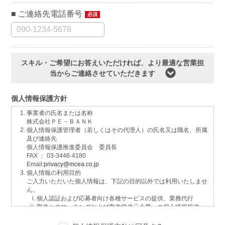
ご連絡先電話番号
必須
スキル・ご希望にお答えいただければ、より最適な営業担
当からご連絡させていただきます
個人情報保護方針
事業者の氏名または名称
株式会社ＰＥ－ＢＡＮＫ
個人情報保護管理者（若しくはその代理人）の氏名又は職名、所属
及び連絡先
個人情報保護推進委員会 委員長
FAX ： 03-3446-4180
Email:
privacy@mcea.co.jp
個人情報の利用目的
ご入力いただいた個人情報は、下記の目的以外では利用いたしませ
ん。
個人認証および応募者向け各種サービスの提供、業務代行
案件とのマッチングおよび案件提供元企業への個人情報提供
イベントおよび各種お知らせ等の情報配信
サービスに関するご意見、お問い合わせへの回答