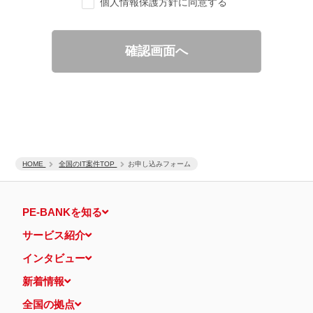
個人情報保護方針に同意する
ご要望の分析、各種統計データの算出と分析
適性診断等の実施
当社運営のウェブサイト訪問前にクリックされている広告の情
報（クリック日や広告掲載サイトなど）を取得のうえ、情報と
確認画面へ
照合して広告効果を測定
個人情報の第三者提供について
取得した個人情報は法令等による場合を除いて第三者に提供するこ
とはありません。
個人情報の取扱いの委託について
取得した個人情報の取扱いの全部又は、一部を、利用目的の範囲内
で委託することがあります。
保有個人データの開示等および問い合わせ窓口について
ご本人からの求めにより、当社が保有する保有個人データの利用目
HOME
的の通知・開示・内容の訂正・追加または削除・利用の停止・消去
全国のIT案件TOP
お申し込みフォーム
および第三者への提供の停止（「開示等」といいます。）に応じま
す。
開示等に応ずる窓口は、下記 個人情報相談窓口になります。
PE-BANKを知る
認定個人情報保護団体の名称および、苦情の解決の申出先
認定個人情報保護団体の名称
サービス紹介
一般社団法人日本個人情報管理協会（JAPiCO）
苦情の解決の申出先
インタビュー
相談・苦情受付窓口
住所 〒108-0074 東京都港区高輪二丁目15番8号 グレイスビ
新着情報
ル泉岳寺前
TEL： 03-6311-7161 FAX： 03-4415-2032
全国の拠点
本人が容易に認識できない方法による個人情報の取得