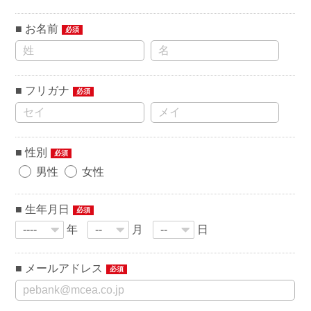
お名前
必須
フリガナ
必須
性別
必須
男性
女性
生年月日
必須
年
月
日
メールアドレス
必須