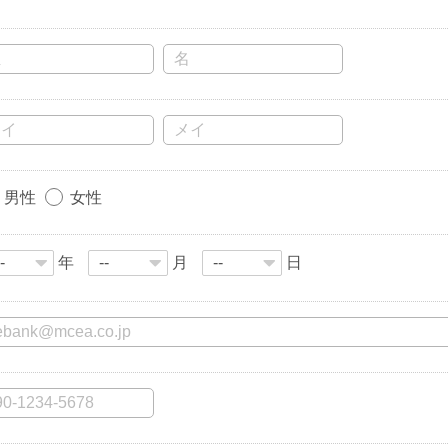
男性
女性
年
月
日