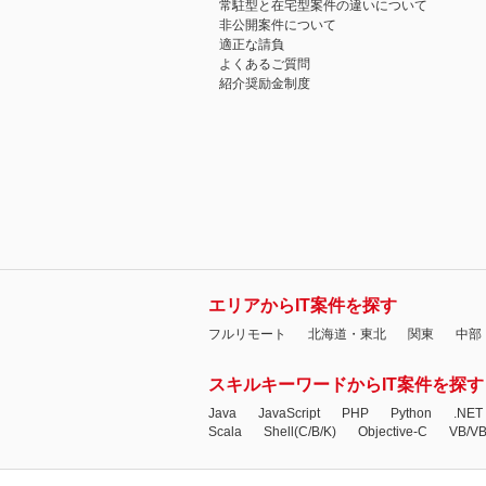
常駐型と在宅型案件の違いについて
非公開案件について
適正な請負
よくあるご質問
紹介奨励金制度
エリアからIT案件を探す
フルリモート
北海道・東北
関東
中部
スキルキーワードからIT案件を探す
Java
JavaScript
PHP
Python
.NET
Scala
Shell(C/B/K)
Objective-C
VB/V