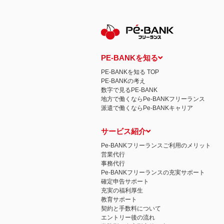
保有個人データの開示等および問い合わ
ご本人からの求めにより、当社が保有す
示等」といいます。）に応じます。
開示等に応ずる窓口は、下記 個人情報
認定個人情報保護団体の名称および、苦
認定個人情報保護団体の名称
一般社団法人日本個人情報管理協会（JAP
PE-BANKを知る
苦情の解決の申出先
相談・苦情受付窓口
PE-BANKを知る TOP
住所 〒108-0074 東京都港区高輪二
PE-BANKの考え
TEL： 03-6311-7161 FAX： 03-4415-2
数字で見るPE-BANK
本人が容易に認識できない方法による個
地方で働くならPe-BANKフリーランス
当ウェブサイトでは、広告配信事業者が
派遣で働くならPe-BANKキャリア
心にあわせて広告を配信する広告手法）を
別できるような情報は一切含まれており
個人情報の安全管理措置について
サービス紹介
取得した個人情報については、漏洩、減
当社の個人情報の取扱いに関する苦情、
Pe-BANKフリーランスご利用のメリット
株式会社ＰＥ－ＢＡＮＫ 個人情報相談
営業代行
FAX：03-3446-4180
事務代行
Email：
privacy@mcea.co.jp
Pe-BANKフリーランスの充実サポート
確定申告サポート
充実の福利厚生
教育サポート
契約と手数料について
エントリー後の流れ