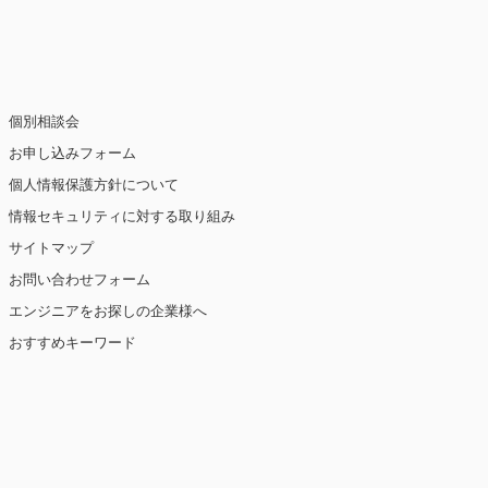
止・消去および第三者への提供の停止（「開
個別相談会
お申し込みフォーム
個人情報保護方針について
情報セキュリティに対する取り組み
ト閲覧情報などをもとにユーザーの興味・関
eを使用しています（ただし、個人を特定・識
サイトマップ
お問い合わせフォーム
を講じます。
エンジニアをお探しの企業様へ
おすすめキーワード
【2019年10月7日 改訂】