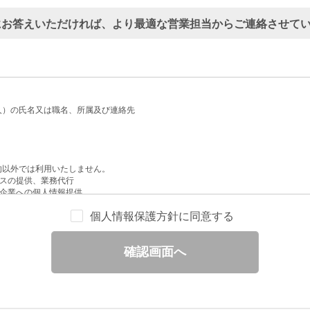
にお答えいただければ、より最適な営業担当からご連絡させて
人）の氏名又は職名、所属及び連絡先
的以外では利用いたしません。
スの提供、業務代行
企業への個人情報提供
配信
個人情報保護方針に同意する
せへの回答
と分析
確認画面へ
ックされている広告の情報（クリック日や広告掲載サイトなど）を取得のうえ、情
除いて第三者に提供することはありません。
一部を、利用目的の範囲内で委託することがあります。