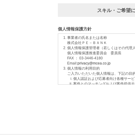
スキル・ご希望
個人情報保護方針
事業者の氏名または名称
株式会社ＰＥ－ＢＡＮＫ
個人情報保護管理者（若しくはその代理
個人情報保護推進委員会 委員長
FAX ： 03-3446-4180
Email:
privacy@mcea.co.jp
個人情報の利用目的
ご入力いただいた個人情報は、下記の目
個人認証および応募者向け各種サービ
案件とのマッチングおよび案件提供元
イベントおよび各種お知らせ等の情報
サービスに関するご意見、お問い合わ
ご要望の分析、各種統計データの算出
適性診断等の実施
当社運営のウェブサイト訪問前にクリ
個人情報の第三者提供について
取得した個人情報は法令等による場合を
個人情報の取扱いの委託について
取得した個人情報の取扱いの全部又は、