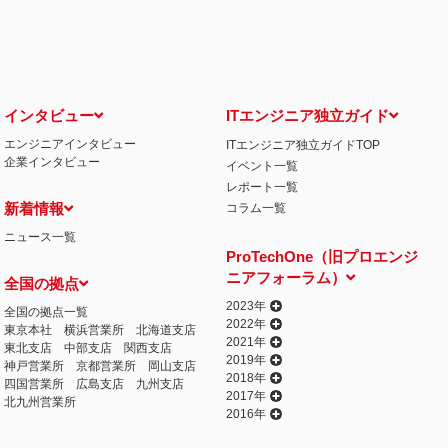
せ窓口について
る保有個人データの利用目的の通知・開示・内容の訂正・追加または削除・利用の停
相談窓口になります。
情の解決の申出先
iCO）
インタビュー
ITエンジニア独立ガイド
エンジニアインタビュー
ITエンジニア独立ガイドTOP
丁目15番8号 グレイスビル泉岳寺前
企業インタビュー
イベント一覧
032
人情報の取得
レポート一覧
提供するプログラムを利用し、特定のサイトにおいて行動ターゲティング広告（サイ
新着情報
コラム一覧
行っております。 その際、ユーザーのサイト訪問履歴情報を採取するためCooki
ニュース一覧
ません）。
ProTechOne（旧プロエンジ
失またはき損の防止と是正、その他個人情報の安全管理のために必要かつ適切な措置
ニアフォーラム）
全国の拠点
相談等の問合せ先
窓口
2023年
全国の拠点一覧
2022年
東京本社
横浜営業所
北海道支店
2021年
東北支店
中部支店
関西支店
2019年
神戸営業所
京都営業所
岡山支店
2018年
四国営業所
広島支店
九州支店
2017年
北九州営業所
2016年