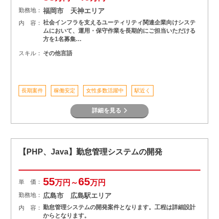
勤務地：
福岡市 天神エリア
社会インフラを支えるユーティリティ関連企業向けシステ
内 容：
ムにおいて、運用・保守作業を長期的にご担当いただける
方を1名募集…
スキル：
その他言語
長期案件
稼働安定
女性多数活躍中
駅近く
詳細を見る
【PHP、Java】勤怠管理システムの開発
55
65
単 価：
万円～
万円
勤務地：
広島市 広島駅エリア
勤怠管理システムの開発案件となります。工程は詳細設計
内 容：
からとなります。