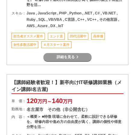
野を活…
スキル：
Java , JavaScript , PHP , Python , .NET , C# , VB.NET ,
Ruby , SQL , VB/VBA , C言語 , C++ , VC++ , その他言語 ,
AWS , Azure , DX , IoT
担当者オススメ案件
エンド直
20代活躍中
高単価
女性多数活躍中
４月スタート案件
詳細を見る
【講師経験者歓迎！】新卒向けIT研修講師業務（メ
イン講師/名古屋)
120
140
単 価：
万円～
万円
勤務地：
名古屋市 その他（非公開含む）
＜概要＞ ■特徴 現場に合わせて、柔軟に設計できる研修
内 容：
を。 研修内容や進め方の自由度が高く、講師の個性や得意
分野を活…