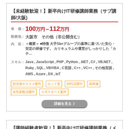
【未経験歓迎！】新卒向けIT研修講師業務（サブ講
師/大阪)
100
112
単 価：
万円～
万円
勤務地：
大阪市 その他（非公開含む）
＜概要＞ ■特徴 大手SIerグループの基準に基づいた安心・
内 容：
安定の研修です。 カリキュラムや運営がしっかりした「カ
チ…
スキル：
Java , JavaScript , PHP , Python , .NET , C# , VB.NET ,
Ruby , SQL , VB/VBA , C言語 , C++ , VC++ , その他言語 ,
AWS , Azure , DX , IoT
担当者オススメ案件
エンド直
20代活躍中
高単価
女性多数活躍中
４月スタート案件
詳細を見る
【講師経験者歓迎！】新卒向けIT研修講師業務（メ