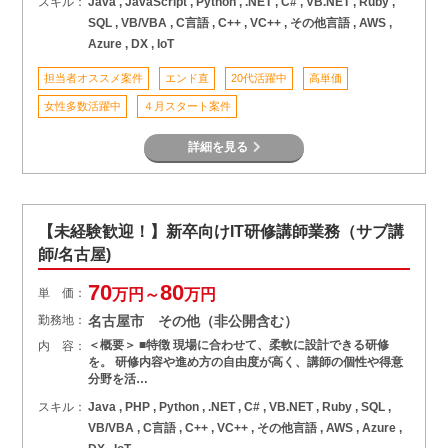
スキル：
Java , JavaScript , Python , .NET , C# , VB.NET , Ruby ,
SQL , VB/VBA , C言語 , C++ , VC++ , その他言語 , AWS ,
Azure , DX , IoT
担当者オススメ案件
エンド直
20代活躍中
高単価
女性多数活躍中
４月スタート案件
詳細を見る
【未経験歓迎！】新卒向けIT研修講師業務（サブ講
師/名古屋)
70
80
単 価：
万円～
万円
勤務地：
名古屋市 その他（非公開含む）
＜概要＞ ■特徴 現場に合わせて、柔軟に設計できる研修
内 容：
を。 研修内容や進め方の自由度が高く、講師の個性や得意
分野を活…
スキル：
Java , PHP , Python , .NET , C# , VB.NET , Ruby , SQL ,
VB/VBA , C言語 , C++ , VC++ , その他言語 , AWS , Azure ,