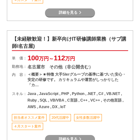
詳細を見る
【未経験歓迎！】新卒向けIT研修講師業務（サブ講
師/名古屋)
100
112
単 価：
万円～
万円
勤務地：
名古屋市 その他（非公開含む）
＜概要＞ ■ 特徴 大手SIerグループの基準に基づいた安心・
内 容：
安定の研修です。 カリキュラムや運営がしっかりした
「カ…
スキル：
Java , JavaScript , PHP , Python , .NET , C# , VB.NET ,
Ruby , SQL , VB/VBA , C言語 , C++ , VC++ , その他言語 ,
AWS , Azure , DX , IoT
担当者オススメ案件
20代活躍中
女性多数活躍中
４月スタート案件
詳細を見る