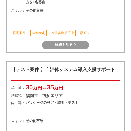
方を1名募集…
スキル：
その他言語
長期案件
稼働安定
女性多数活躍中
駅近く
詳細を見る
【テスト案件 】自治体システム導入支援サポート
30
35
単 価：
万円～
万円
勤務地：
福岡市 博多エリア
パッケージの設定・調査・テスト
内 容：
スキル：
その他言語