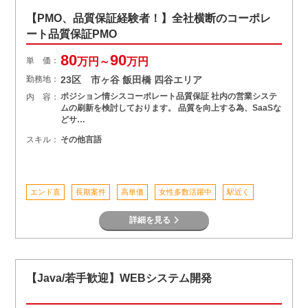
【PMO、品質保証経験者！】全社横断のコーポレ
ート品質保証PMO
80
90
単 価：
万円～
万円
勤務地：
23区 市ヶ谷 飯田橋 四谷エリア
ポジション情シスコーポレート品質保証 社内の営業システ
内 容：
ムの刷新を検討しております。 品質を向上する為、SaaSな
どサ…
スキル：
その他言語
エンド直
長期案件
高単価
女性多数活躍中
駅近く
詳細を見る
【Java/若手歓迎】WEBシステム開発