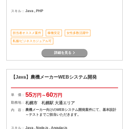
スキル：
Java , PHP
担当者オススメ案件
稼働安定
女性多数活躍中
私服/ビジネスカジュアル可
詳細を見る
【Java】農機メーカーWEBシステム開発
55
60
単 価：
万円～
万円
勤務地：
札幌市 札幌駅 大通エリア
農機メーカー向けのWEBシステム開発案件にて、基本設計
内 容：
～テストまでご担当いただきます。
スキル：
Java , Node.js , Angular.js