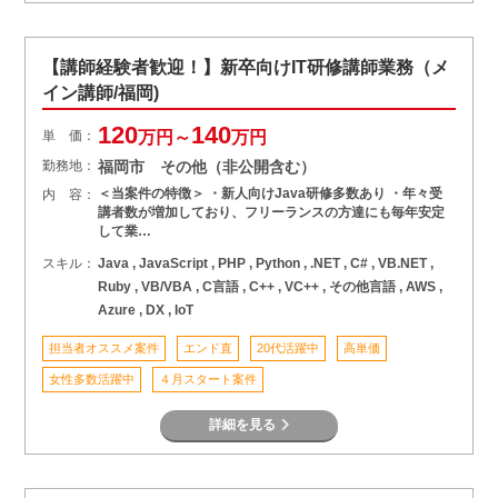
【講師経験者歓迎！】新卒向けIT研修講師業務（メ
イン講師/福岡)
120
140
単 価：
万円～
万円
勤務地：
福岡市 その他（非公開含む）
＜当案件の特徴＞ ・新人向けJava研修多数あり ・年々受
内 容：
講者数が増加しており、フリーランスの方達にも毎年安定
して業…
スキル：
Java , JavaScript , PHP , Python , .NET , C# , VB.NET ,
Ruby , VB/VBA , C言語 , C++ , VC++ , その他言語 , AWS ,
Azure , DX , IoT
担当者オススメ案件
エンド直
20代活躍中
高単価
女性多数活躍中
４月スタート案件
詳細を見る