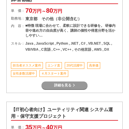
70
80
単 価：
万円～
万円
勤務地：
東京都 その他（非公開含む）
■特徴 現場に合わせて、柔軟に設計できる研修を。 研修内
内 容：
容や進め方の自由度が高く、講師の個性や得意分野を活か
しやすい…
スキル：
Java , JavaScript , Python , .NET , C# , VB.NET , SQL ,
VB/VBA , C言語 , C++ , VC++ , その他言語 , AWS , DX
担当者オススメ案件
エンド直
20代活躍中
高単価
女性多数活躍中
４月スタート案件
詳細を見る
【IT初心者向け】ユーティリティ関連 システム運
用・保守支援プロジェクト
35
40
単 価：
万円～
万円