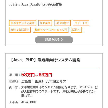
スキル：
Java , JavaScript , その他言語
担当者オススメ案件
長期案件
20代活躍中
リモート可
女性多数活躍中
私服/ビジネスカジュアル可
駅近く
詳細を見る
【Java、PHP】製造業向けシステム開発
58
63
単 価：
万円～
万円
勤務地：
広島市 紙屋町 八丁堀エリア
大手製造業向けのシステム開発となります。 PJメンバーは
内 容：
少人数体制でのスタートです。 最初は出社が必要ですが、
慣れて…
スキル：
Java , PHP