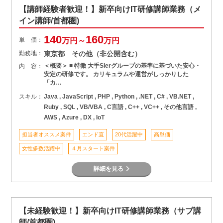
【講師経験者歓迎！】新卒向けIT研修講師業務（メ
イン講師/首都圏)
140
160
単 価：
万円～
万円
勤務地：
東京都 その他（非公開含む）
＜概要＞ ■ 特徴 大手SIerグループの基準に基づいた安心・
内 容：
安定の研修です。 カリキュラムや運営がしっかりした
「カ…
スキル：
Java , JavaScript , PHP , Python , .NET , C# , VB.NET ,
Ruby , SQL , VB/VBA , C言語 , C++ , VC++ , その他言語 ,
AWS , Azure , DX , IoT
担当者オススメ案件
エンド直
20代活躍中
高単価
女性多数活躍中
４月スタート案件
詳細を見る
【未経験歓迎！】新卒向けIT研修講師業務（サブ講
師/首都圏)