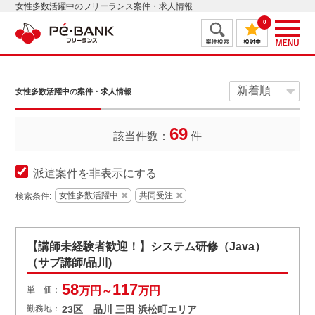
女性多数活躍中のフリーランス案件・求人情報
0
女性多数活躍中の案件・求人情報
69
該当件数：
件
派遣案件を非表示にする
女性多数活躍中
共同受注
検索条件:
【講師未経験者歓迎！】システム研修（Java）
（サブ講師/品川)
58
117
単 価：
万円～
万円
勤務地：
23区 品川 三田 浜松町エリア