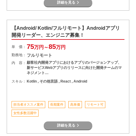
詳細を見る
【Android/ Kotlin/フルリモート】Androidアプリ
開発リーダー、エンジニア募集！
75
85
単 価：
万円～
万円
勤務地：
フルリモート
顧客社内開発アプリにおけるアプリのバージョンアップ、
内 容：
新サービスWebアプリのリリースに向けた開発チームのマ
ネジメント…
スキル：
Kotlin , その他言語 , React , Android
担当者オススメ案件
長期案件
高単価
リモート可
女性多数活躍中
詳細を見る