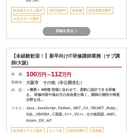
DX , IoT
担当者オススメ案件
20代活躍中
高単価
女性多数活躍中
４月スタート案件
詳細を見る
【未経験歓迎！】新卒向けIT研修講師業務（サブ講
師/大阪)
100
112
単 価：
万円～
万円
勤務地：
大阪市 その他（非公開含む）
＜概要＞ ■特徴 現場に合わせて、柔軟に設計できる研修
内 容：
を。 研修内容や進め方の自由度が高く、講師の個性や得意
分野を活…
スキル：
Java , JavaScript , Python , .NET , C# , VB.NET , Ruby ,
SQL , VB/VBA , C言語 , C++ , VC++ , その他言語 , AWS ,
Azure , DX , IoT
担当者オススメ案件
エンド直
20代活躍中
高単価