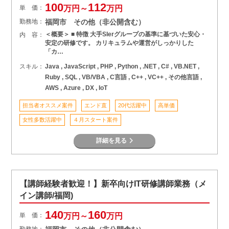
100
112
単 価：
万円～
万円
勤務地：
福岡市 その他（非公開含む）
＜概要＞ ■ 特徴 大手SIerグループの基準に基づいた安心・
内 容：
安定の研修です。 カリキュラムや運営がしっかりした
「カ…
スキル：
Java , JavaScript , PHP , Python , .NET , C# , VB.NET ,
Ruby , SQL , VB/VBA , C言語 , C++ , VC++ , その他言語 ,
AWS , Azure , DX , IoT
担当者オススメ案件
エンド直
20代活躍中
高単価
女性多数活躍中
４月スタート案件
詳細を見る
【講師経験者歓迎！】新卒向けIT研修講師業務（メ
イン講師/福岡)
140
160
単 価：
万円～
万円
勤務地：