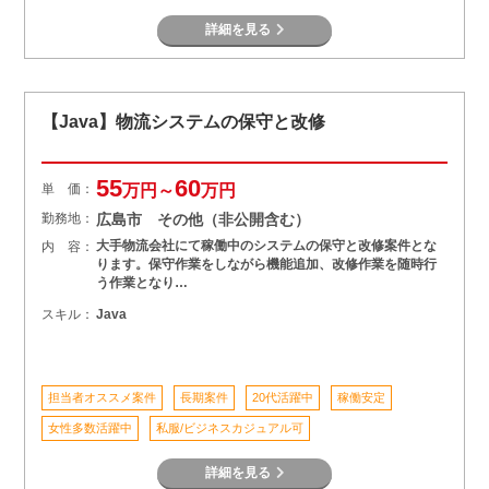
詳細を見る
【Java】物流システムの保守と改修
55
60
単 価：
万円～
万円
勤務地：
広島市 その他（非公開含む）
大手物流会社にて稼働中のシステムの保守と改修案件とな
内 容：
ります。保守作業をしながら機能追加、改修作業を随時行
う作業となり…
スキル：
Java
担当者オススメ案件
長期案件
20代活躍中
稼働安定
女性多数活躍中
私服/ビジネスカジュアル可
詳細を見る