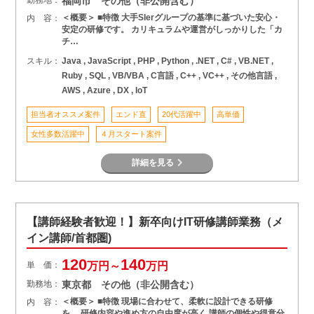
福岡市 その他（非公開含む）
＜概要＞ ■特徴 大手SIerグループの基準に基づいた安心・
内 容：
安定の研修です。 カリキュラムや運営がしっかりした「カ
チ…
スキル：
Java , JavaScript , PHP , Python , .NET , C# , VB.NET ,
Ruby , SQL , VB/VBA , C言語 , C++ , VC++ , その他言語 ,
AWS , Azure , DX , IoT
担当者オススメ案件
エンド直
20代活躍中
高単価
女性多数活躍中
４月スタート案件
詳細を見る
【講師経験者歓迎！】新卒向けIT研修講師業務（メ
イン講師/首都圏)
120
140
単 価：
万円～
万円
勤務地：
東京都 その他（非公開含む）
＜概要＞ ■特徴 現場に合わせて、柔軟に設計できる研修
内 容：
を。 研修内容や進め方の自由度が高く 講師の個性や得意分