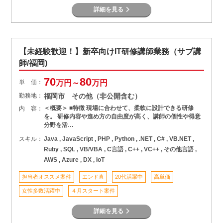
詳細を見る
【未経験歓迎！】新卒向けIT研修講師業務（サブ講
師/福岡)
70
80
単 価：
万円～
万円
勤務地：
福岡市 その他（非公開含む）
＜概要＞ ■特徴 現場に合わせて、柔軟に設計できる研修
内 容：
を。 研修内容や進め方の自由度が高く、講師の個性や得意
分野を活…
スキル：
Java , JavaScript , PHP , Python , .NET , C# , VB.NET ,
Ruby , SQL , VB/VBA , C言語 , C++ , VC++ , その他言語 ,
AWS , Azure , DX , IoT
担当者オススメ案件
エンド直
20代活躍中
高単価
女性多数活躍中
４月スタート案件
詳細を見る