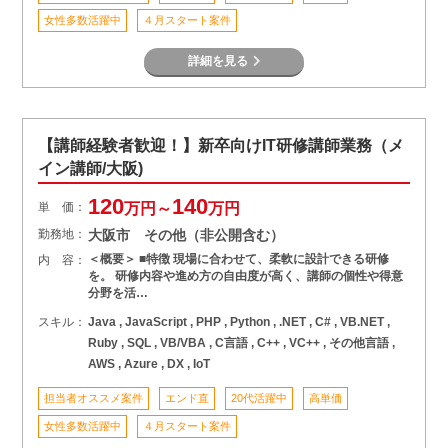
女性多数活躍中
４月スタート案件
詳細を見る
【講師経験者歓迎！】新卒向けIT研修講師業務（メ
イン講師/大阪)
120
140
単 価：
万円～
万円
勤務地：
大阪市 その他（非公開含む）
＜概要＞ ■特徴 現場に合わせて、柔軟に設計できる研修
内 容：
を。 研修内容や進め方の自由度が高く、講師の個性や得意
分野を活…
スキル：
Java , JavaScript , PHP , Python , .NET , C# , VB.NET ,
Ruby , SQL , VB/VBA , C言語 , C++ , VC++ , その他言語 ,
AWS , Azure , DX , IoT
担当者オススメ案件
エンド直
20代活躍中
高単価
女性多数活躍中
４月スタート案件