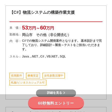
【C#】物流システムの構築作業支援
53
60
単 価：
万円～
万円
勤務地：
岡山市 その他（非公開含む）
C#での物流システム開発案件となります。 基本設計まで完
内 容：
了しており、詳細設計～製造～テストをご担当いただきま
す。
スキル：
Java , .NET , C# , VB.NET , SQL
長期案件
稼働安定
女性多数活躍中
私服/ビジネスカジュアル可
詳細を見る
60秒無料エントリー