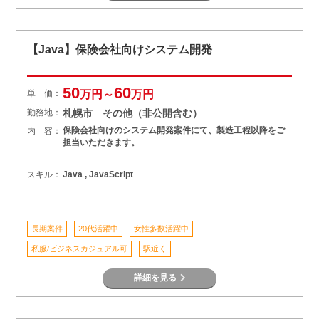
【Java】保険会社向けシステム開発
50
60
単 価：
万円～
万円
勤務地：
札幌市 その他（非公開含む）
保険会社向けのシステム開発案件にて、製造工程以降をご
内 容：
担当いただきます。
スキル：
Java , JavaScript
長期案件
20代活躍中
女性多数活躍中
私服/ビジネスカジュアル可
駅近く
詳細を見る