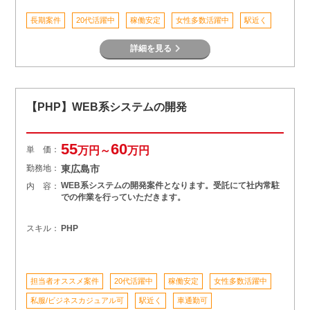
長期案件
20代活躍中
稼働安定
女性多数活躍中
駅近く
詳細を見る
【PHP】WEB系システムの開発
55
60
単 価：
万円～
万円
勤務地：
東広島市
WEB系システムの開発案件となります。受託にて社内常駐
内 容：
での作業を行っていただきます。
スキル：
PHP
担当者オススメ案件
20代活躍中
稼働安定
女性多数活躍中
私服/ビジネスカジュアル可
駅近く
車通勤可