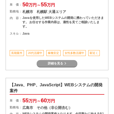
50
55
単 価：
万円～
万円
勤務地：
札幌市 札幌駅 大通エリア
Javaを使用したWEBシステムの開発に携わっていただきま
内 容：
す。 お任せする作業内容は、適性を見てご相談いたしま
す。
スキル：
Java
長期案件
20代活躍中
稼働安定
女性多数活躍中
駅近く
詳細を見る
【Java、PHP、JavaScript】WEBシステムの開発
案件
55
60
単 価：
万円～
万円
勤務地：
広島市 その他（非公開含む）
WEBシステムの開発案件となります。今回新たに始まるPJ
内 容：