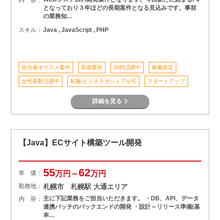
となっており３年ほどの長期案件となる見込みです。事前
の業務知…
スキル：
Java , JavaScript , PHP
担当者オススメ案件
長期案件
20代活躍中
稼働安定
女性多数活躍中
私服/ビジネスカジュアル可
スタートアップ
詳細を見る
【Java】ECサイト構築ツール開発
55
62
単 価：
万円～
万円
勤務地：
札幌市 札幌駅 大通エリア
主に下記業務をご担当いただきます。 ・DB、API、データ
内 容：
連携バッチのバックエンドの開発 ・設計～リリース準備(基
本…