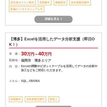
担当者オススメ案件
長期案件
稼働安定
女性多数活躍中
私服/ビジネスカジュアル可
詳細を見る
【博多】Excelを活用したデータ分析支援（即日O
K！）
30
40
単 価：
万円～
万円
勤務地：
福岡市 博多エリア
Excelの関数やピボットテーブルを活用してデータの分析や
内 容：
加工などをご対応いただきます。
スキル：
SQL , VB/VBA
長期案件
女性多数活躍中
駅近く