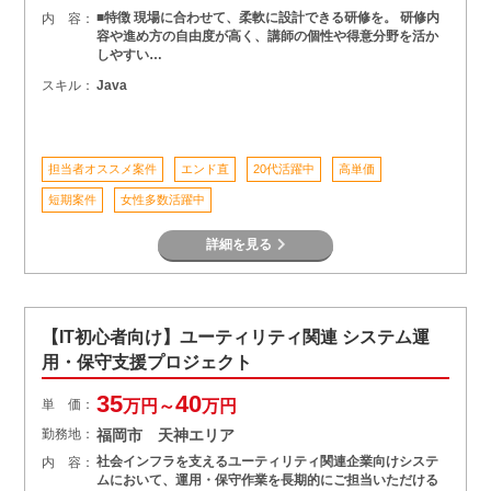
■特徴 現場に合わせて、柔軟に設計できる研修を。 研修内
内 容：
容や進め方の自由度が高く、講師の個性や得意分野を活か
しやすい…
スキル：
Java
担当者オススメ案件
エンド直
20代活躍中
高単価
短期案件
女性多数活躍中
詳細を見る
【IT初心者向け】ユーティリティ関連 システム運
用・保守支援プロジェクト
35
40
単 価：
万円～
万円
勤務地：
福岡市 天神エリア
社会インフラを支えるユーティリティ関連企業向けシステ
内 容：
ムにおいて、運用・保守作業を長期的にご担当いただける