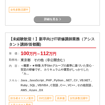
女性多数活躍中
詳細を見る
【未経験歓迎！】新卒向けIT研修講師業務（アシス
タント講師/首都圏)
100
112
単 価：
万円～
万円
勤務地：
東京都 その他（非公開含む）
＜概要＞ ■ 特徴 大手SIerグループの基準に基づいた安心・
内 容：
安定の研修です。 カリキュラムや運営がしっかりした
「カ…
スキル：
Java , JavaScript , PHP , Python , .NET , C# , VB.NET ,
Ruby , SQL , VB/VBA , C言語 , C++ , VC++ , その他言語 ,
AWS , Azure , DX
担当者オススメ案件
20代活躍中
高単価
女性多数活躍中
４月スタート案件