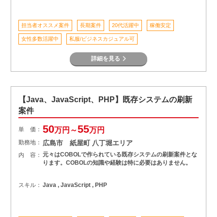
担当者オススメ案件
長期案件
20代活躍中
稼働安定
女性多数活躍中
私服/ビジネスカジュアル可
詳細を見る
【Java、JavaScript、PHP】既存システムの刷新
案件
50
55
単 価：
万円～
万円
勤務地：
広島市 紙屋町 八丁堀エリア
元々はCOBOLで作られている既存システムの刷新案件とな
内 容：
ります。COBOLの知識や経験は特に必要はありません。
スキル：
Java , JavaScript , PHP