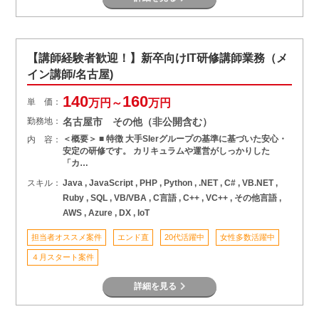
【講師経験者歓迎！】新卒向けIT研修講師業務（メ
イン講師/名古屋)
140
160
単 価：
万円～
万円
勤務地：
名古屋市 その他（非公開含む）
＜概要＞ ■ 特徴 大手SIerグループの基準に基づいた安心・
内 容：
安定の研修です。 カリキュラムや運営がしっかりした
「カ…
スキル：
Java , JavaScript , PHP , Python , .NET , C# , VB.NET ,
Ruby , SQL , VB/VBA , C言語 , C++ , VC++ , その他言語 ,
AWS , Azure , DX , IoT
担当者オススメ案件
エンド直
20代活躍中
女性多数活躍中
４月スタート案件
詳細を見る