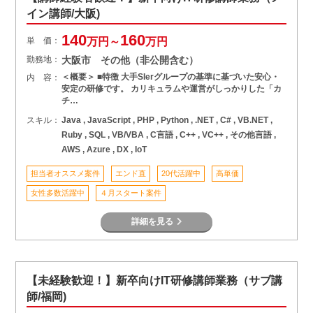
イン講師/大阪)
140
160
単 価：
万円～
万円
勤務地：
大阪市 その他（非公開含む）
＜概要＞ ■特徴 大手SIerグループの基準に基づいた安心・
内 容：
安定の研修です。 カリキュラムや運営がしっかりした「カ
チ…
スキル：
Java , JavaScript , PHP , Python , .NET , C# , VB.NET ,
Ruby , SQL , VB/VBA , C言語 , C++ , VC++ , その他言語 ,
AWS , Azure , DX , IoT
担当者オススメ案件
エンド直
20代活躍中
高単価
女性多数活躍中
４月スタート案件
詳細を見る
【未経験歓迎！】新卒向けIT研修講師業務（サブ講
師/福岡)