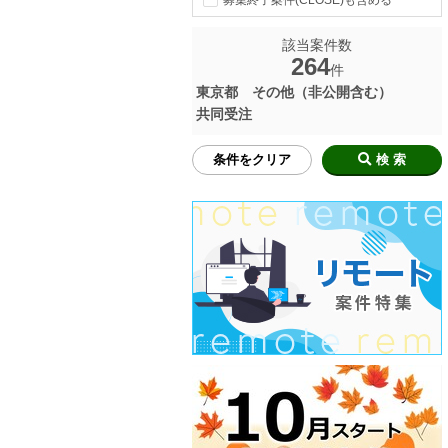
募集終了案件(CLOSE)も含める
該当案件数
264
件
東京都 その他（非公開含む）
共同受注
条件をクリア
検 索