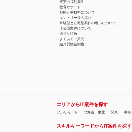
充実の福利厚生
教育サポート
契約と手数料について
エントリー後の流れ
常駐型と在宅型案件の違いについて
非公開案件について
適正な請負
よくあるご質問
紹介奨励金制度
エリアからIT案件を探す
フルリモート
北海道・東北
関東
中部
スキルキーワードからIT案件を探す