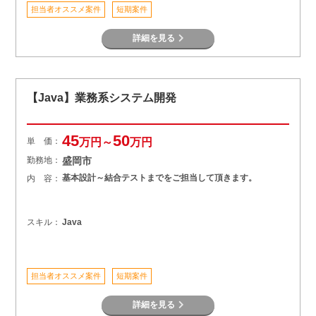
担当者オススメ案件
短期案件
詳細を見る
【Java】業務系システム開発
45
50
単 価：
万円～
万円
勤務地：
盛岡市
基本設計～結合テストまでをご担当して頂きます。
内 容：
スキル：
Java
担当者オススメ案件
短期案件
詳細を見る