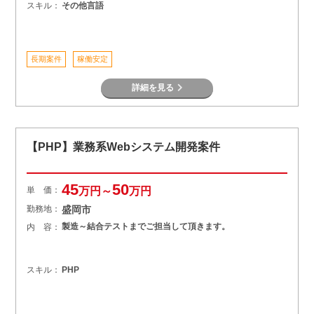
スキル：
その他言語
長期案件
稼働安定
詳細を見る
【PHP】業務系Webシステム開発案件
45
50
単 価：
万円～
万円
勤務地：
盛岡市
製造～結合テストまでご担当して頂きます。
内 容：
スキル：
PHP