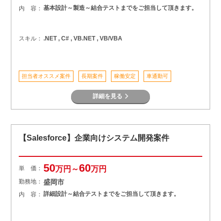
基本設計～製造～結合テストまでをご担当して頂きます。
内 容：
スキル：
.NET , C# , VB.NET , VB/VBA
担当者オススメ案件
長期案件
稼働安定
車通勤可
詳細を見る
【Salesforce】企業向けシステム開発案件
50
60
単 価：
万円～
万円
勤務地：
盛岡市
詳細設計～結合テストまでをご担当して頂きます。
内 容：