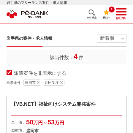
岩手県のフリーランス案件・求人情報
0
岩手県の案件・求人情報
4
該当件数：
件
派遣案件を非表示にする
盛岡市
共同受注
検索条件:
【VB.NET】福祉向けシステム開発案件
50
53
単 価：
万円～
万円
勤務地：
盛岡市