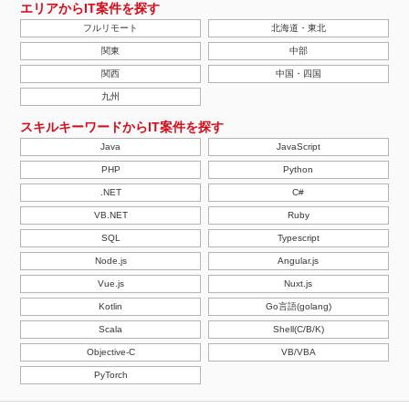
エリアからIT案件を探す
フルリモート
北海道・東北
関東
中部
関西
中国・四国
九州
スキルキーワードからIT案件を探す
Java
JavaScript
PHP
Python
.NET
C#
VB.NET
Ruby
SQL
Typescript
Node.js
Angular.js
Vue.js
Nuxt.js
Kotlin
Go言語(golang)
Scala
Shell(C/B/K)
Objective-C
VB/VBA
PyTorch