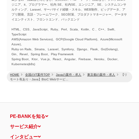
ジニア、it、プログラマー、社内 SE、社内SE、エンジニア、SE、システムコンサ
ルティング、Laravel、サーバサイド経験・スキル、WEB制作、ビッグデータ、ア
プリ開発、言語・フレームワーク、SEO対策、プロダクトマネージャー、データサ
イエンティスト、フロントエンド、バックエンド
HTML、CSS、JavaScript、Ruby、Perl、Scala、Kotlin、C 、C++、Swift、
TypeScript
AWS(Amazon Web Services)、GCP(Google Cloud Platform)、Azure(Microsoft
Azure)、
Ruby on Rails、Sinatra、Laravel、Symfony、Django、Flask、Go(Golang)、
Gin、Revel、Spring Boot、Play Framework
Spring Boot、Ktor、Vue.js、React、Angular、Firebase、Heroku、Docker、
Kubernetes(k8s)
HOME
全国のIT案件TOP
Javaの案件・求人
東京都の案件・求人
【リ
モート有あり・Java】BtoC Webサービ...
PE-BANKを知る
サービス紹介
インタビュー