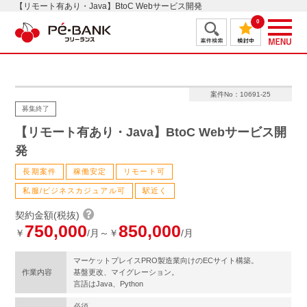
【リモート有あり・Java】BtoC Webサービス開発
0
案件No：10691-25
募集終了
【リモート有あり・Java】BtoC Webサービス開
発
長期案件
稼働安定
リモート可
私服/ビジネスカジュアル可
駅近く
契約金額(税抜)
750,000
850,000
￥
/月～￥
/月
マーケットプレイスPRO製造業向けのECサイト構築。
作業内容
基盤更改、マイグレーション。
言語はJava、Python
必須