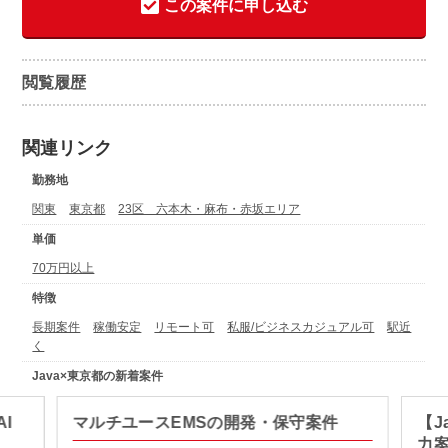
この案件に申し込む
閲覧履歴
関連リンク
勤務地
関東
東京都
23区 六本木・麻布・赤坂エリア
単価
70万円以上
特徴
長期案件
稼働安定
リモート可
私服/ビジネスカジュアル可
駅近
く
Java×東京都の新着案件
I
マルチユースEMSの開発・保守案件
【J
力