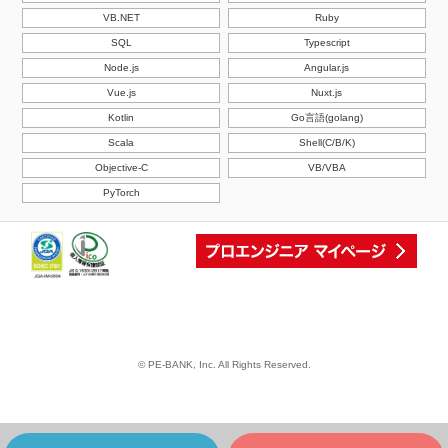
VB.NET
Ruby
SQL
Typescript
Node.js
Angular.js
Vue.js
Nuxt.js
Kotlin
Go言語(golang)
Scala
Shell(C/B/K)
Objective-C
VB/VBA
PyTorch
© PE-BANK, Inc. All Rights Reserved.