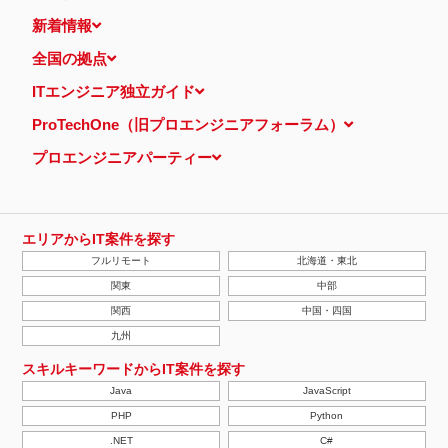
新着情報
全国の拠点
ITエンジニア独立ガイド
ProTechOne（旧プロエンジニアフォーラム）
プロエンジニアパーティー
エリアからIT案件を探す
フルリモート
北海道・東北
関東
中部
関西
中国・四国
九州
スキルキーワードからIT案件を探す
Java
JavaScript
PHP
Python
.NET
C#