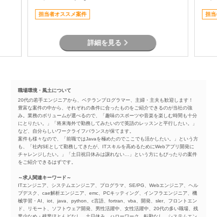
プロジェクトへ参画できる環境となっていま
す。 物流システムの経験がなくても、Java
担当者オススメ案件
担当
による業務系開発経験を活かして参画可能で
す。
詳細を見る
職場環境・風土について
20代の若手エンジニアから、ベテランプログラマー、主婦・主夫も歓迎します！
豊富な案件の中から、それぞれの条件に合ったものをご紹介できるのが当社の強
み。業務のボリュームが選べるので、「趣味のスポーツや音楽を楽しむ時間も十分
にとりたい。」「将来海外で勤務してみたいので英語のレッスンと平行したい。」
など、自分らしいワークライフバランスが保てます。
案件も様々なので、「前職ではJavaを極めたのでここでも活かしたい。」という方
も、「社内SEとして勤務してきたが、ITスキルを高めるためにWebアプリ開発に
チャレンジしたい。」「土日祝日休みは譲れない…」という方にもぴったりの案件
をご紹介できるはずです。
～求人関連キーワード～
ITエンジニア、システムエンジニア、プログラマ、SE/PG、Webエンジニア、ヘル
プデスク、cae解析エンジニア、emc、PCキッティング、インフラエンジニア、機
械学習・AI、iot、java、python、c言語、fortran、vba、開発、sler、フロントエン
ド、リモート、ソフトウェア開発、男性活躍中、女性活躍中、20代の多い職場、残
業少なめ・残業ほとんどなし、土日休み、ハローワーク、転勤なし、システムエン