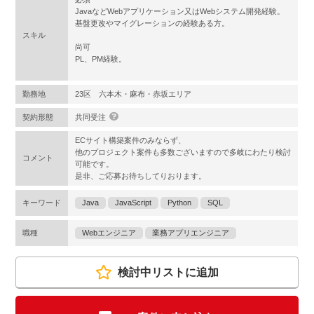
JavaなどWebアプリケーション又はWebシステム開発経験。
基盤更改やマイグレーションの経験ある方。
スキル
尚可
PL、PM経験。
勤務地
23区 六本木・麻布・赤坂エリア
契約形態
共同受注
ECサイト構築案件のみならず、
他のプロジェクト案件も多数ございますので多岐にわたり検討
コメント
可能です。
是非、ご応募お待ちしてりおります。
キーワード
Java
JavaScript
Python
SQL
職種
Webエンジニア
業務アプリエンジニア
検討中リストに追加