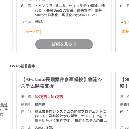
内 容：
・インフラ、SaaS、セキュリティ領域に携
内 
わる ・各種SaaSの実装、維持管理、改善 ・
SaaSの効率化・高度化のためのエンジニア
リング ・SaaSのシステム課題・障害に対す
スキル：
AWS
スキ
る対策の計画と実装 ・社内NWやオンプレサ
ーバの運用保守 ・拠点のネットワーク配備担
リモート可
高単
当
詳細を見る
Javaの新着案件
【SE/Java/長期案件参画経験】物流シ
【S
ステム開発支援
験】
援
53
55
単 価：
単 
万円～
万円
勤務地：
福岡県
勤務
機能追
発、テ
内 容：
物流業界向けシステムの開発プロジェクトに
内 
基にし
おいて、詳細設計から製造、テストまでをご
およ
担当いただく案件です。 既存システムの機能
理支援
追加や改修を中心に対応いただき、長期的に
スキル：
Java , SQL
スキ
質管理