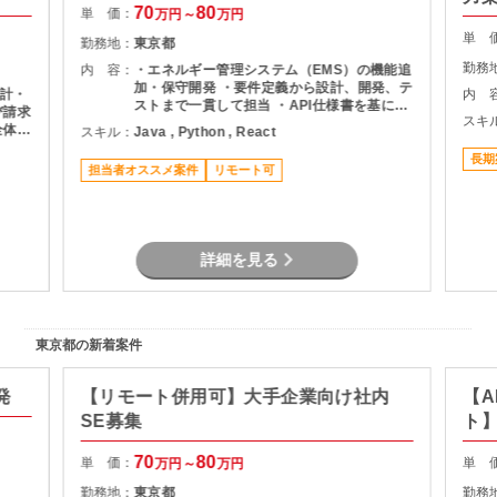
70
80
単 価：
万円～
万円
単 
勤務地：
東京都
勤務
内 容：
・エネルギー管理システム（EMS）の機能追
加・保守開発 ・要件定義から設計、開発、テ
計・
内 
ストまで一貫して担当 ・API仕様書を基にし
び請求
スキ
たDB設計・ロジック設計 ・設計書作成およ
全体の
スキル：
Java , Python , React
び各種レビュー対応 ・プロジェクト管理支援
よるキ
（進捗・課題管理、関係者調整） ・品質管理
長期
びデー
担当者オススメ案件
リモート可
および開発推進
ナンス
率化の
しての
詳細を見る
東京都の新着案件
発
【リモート併用可】大手企業向け社内
【A
SE募集
ト
70
80
単 価：
単 
万円～
万円
勤務地：
東京都
勤務