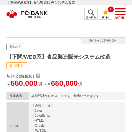
【下関/WEB系】食品製造販売システム改造
0
案件No：21760-Q04
募集終了
【下関/WEB系】食品製造販売システム改造
長期案件
契約金額(税抜)
550,000
650,000
￥
/月～￥
/月
作業内容
詳細設計からテストまでをご担当いただきます。
【必須スキル】
・Java
・JavaScript
・HTML
スキル
・Oracle
・PL/SQL