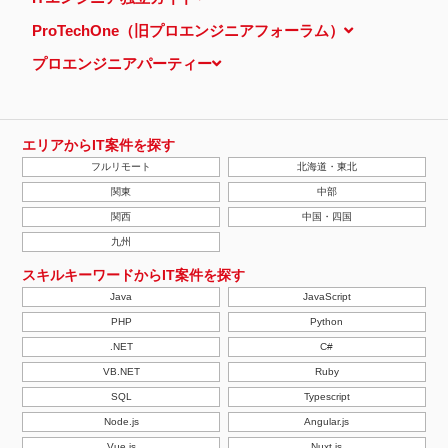
ProTechOne（旧プロエンジニアフォーラム）
プロエンジニアパーティー
エリアからIT案件を探す
フルリモート
北海道・東北
関東
中部
関西
中国・四国
九州
スキルキーワードからIT案件を探す
Java
JavaScript
PHP
Python
.NET
C#
VB.NET
Ruby
SQL
Typescript
Node.js
Angular.js
Vue.js
Nuxt.js