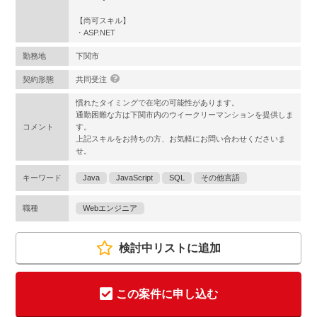
【尚可スキル】
・ASP.NET
勤務地
下関市
契約形態
共同受注
慣れたタイミングで在宅の可能性があります。
通勤困難な方は下関市内のウイークリーマンションを提供しま
コメント
す。
上記スキルをお持ちの方、お気軽にお問い合わせくださいま
せ。
キーワード
Java
JavaScript
SQL
その他言語
職種
Webエンジニア
検討中リストに追加
この案件に申し込む