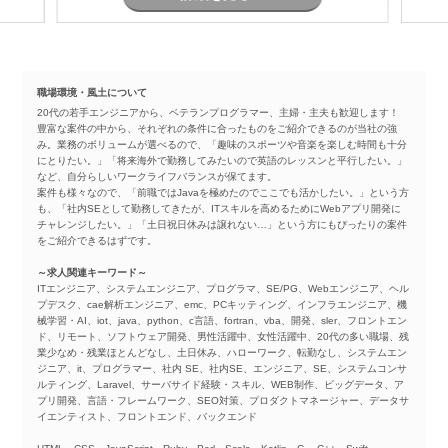
職場環境・風土について
20代の若手エンジニアから、ベテランプログラマー、主婦・主夫も歓迎します！
豊富な案件の中から、それぞれの条件に合ったものをご紹介できるのが当社の強
み。業務のボリュームが選べるので、「趣味のスポーツや音楽を楽しむ時間も十分
にとりたい。」「将来海外で勤務してみたいので英語のレッスンと平行したい。」
など、自分らしいワークライフバランスが保てます。
案件も様々なので、「前職ではJavaを極めたのでここでも活かしたい。」という方
も、「社内SEとして勤務してきたが、ITスキルを高めるためにWebアプリ開発に
チャレンジしたい。」「土日祝日休みは譲れない…」という方にもぴったりの案件
をご紹介できるはずです。
～求人関連キーワード～
ITエンジニア、システムエンジニア、プログラマ、SE/PG、Webエンジニア、ヘル
プデスク、cae解析エンジニア、emc、PCキッティング、インフラエンジニア、機
械学習・AI、iot、java、python、c言語、fortran、vba、開発、sler、フロントエン
ド、リモート、ソフトウェア開発、男性活躍中、女性活躍中、20代の多い職場、残
業少なめ・残業ほとんどなし、土日休み、ハローワーク、転勤なし、システムエン
ジニア、it、プログラマー、社内 SE、社内SE、エンジニア、SE、システムコンサ
ルティング、Laravel、サーバサイド経験・スキル、WEB制作、ビッグデータ、ア
プリ開発、言語・フレームワーク、SEO対策、プロダクトマネージャー、データサ
イエンティスト、フロントエンド、バックエンド