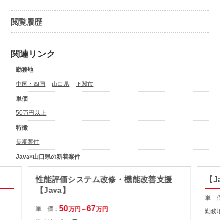
閲覧履歴
関連リンク
勤務地
中国・四国
山口県
下関市
単価
50万円以上
特徴
長期案件
Java×山口県の新着案件
性能評価システム改修・機能改善支援
【J
【Java】
単 
50
67
単 価：
万円～
万円
勤務