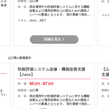
勤務地：
山口県
内 
、単体
内 容：
現在運用中の性能評価システムに対する機能
改善および運用効率向上の図るための開発メ
ンバーの募集となります。 現行業務で発生し
スキ
ている課題を整理し、機能追加を実現しま
スキル：
Java , .NET
す。
詳細を見る
山口県の新着案件
性能評価システム改修・機能改善支援
【
【Java】
支
50
67
単 価：
単 
万円～
万円
勤務地：
山口県
勤務
ま
内 容：
現在運用中の性能評価システムに対する機能
内 
改善および運用効率向上の図るための開発メ
ンバーの募集となります。 現行業務で発生し
ている課題を整理し、機能追加を実現しま