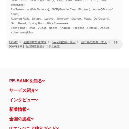
HTML、CSS、JavaScript、Ruby、Perl、Scala、Kotlin、C 、C++、Swift、
TypeScript
AWS(Amazon Web Services)、GCP(Google Cloud Platform)、Azure(Microsoft
Azure)、
Ruby on Rails、Sinatra、Laravel、Symfony、Django、Flask、Go(Golang)、
Gin、Revel、Spring Boot、Play Framework
Spring Boot、Ktor、Vue.js、React、Angular、Firebase、Heroku、Docker、
Kubernetes(k8s)
HOME
全国のIT案件TOP
Javaの案件・求人
山口県の案件・求人
【下
関/WEB系】食品製造販売システム改造
PE-BANKを知る
サービス紹介
インタビュー
新着情報
全国の拠点
ITエンジニア独立ガイド