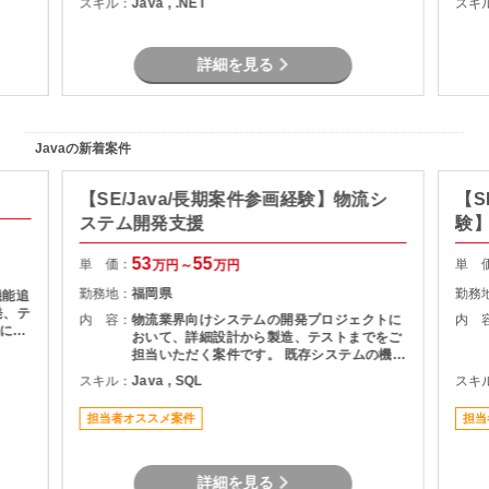
スキル：
Java , .NET
スキ
す。
詳細を見る
Javaの新着案件
【SE/Java/長期案件参画経験】物流シ
【S
ステム開発支援
験】
援
53
55
単 価：
単 
万円～
万円
勤務地：
福岡県
勤務
機能追
発、テ
内 容：
物流業界向けシステムの開発プロジェクトに
内 
基にし
おいて、詳細設計から製造、テストまでをご
およ
担当いただく案件です。 既存システムの機能
理支援
追加や改修を中心に対応いただき、長期的に
スキル：
Java , SQL
スキ
質管理
プロジェクトへ参画できる環境となっていま
す。 物流システムの経験がなくても、Java
担当者オススメ案件
担当
による業務系開発経験を活かして参画可能で
す。
詳細を見る