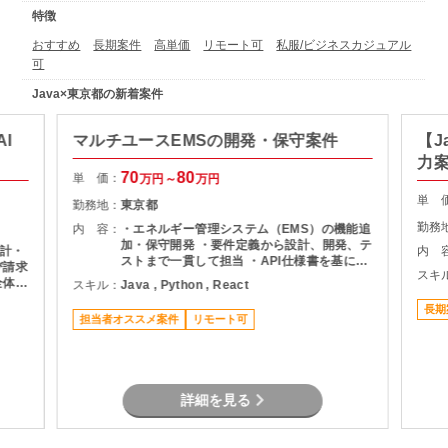
特徴
おすすめ
長期案件
高単価
リモート可
私服/ビジネスカジュアル
可
Java×東京都の新着案件
I
マルチユースEMSの開発・保守案件
【J
力
70
80
単 価：
万円～
万円
単 
勤務地：
東京都
勤務
内 容：
・エネルギー管理システム（EMS）の機能追
加・保守開発 ・要件定義から設計、開発、テ
計・
内 
ストまで一貫して担当 ・API仕様書を基にし
び請求
スキ
たDB設計・ロジック設計 ・設計書作成およ
全体の
スキル：
Java , Python , React
び各種レビュー対応 ・プロジェクト管理支援
よるキ
（進捗・課題管理、関係者調整） ・品質管理
長期
びデー
担当者オススメ案件
リモート可
および開発推進
ナンス
率化の
しての
詳細を見る