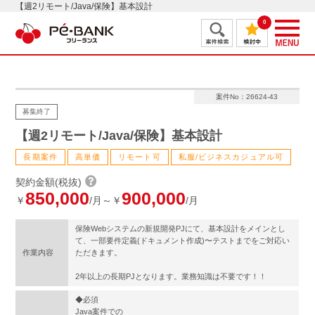
【週2リモート/Java/保険】基本設計
0
案件No：26624-43
募集終了
【週2リモート/Java/保険】基本設計
長期案件
高単価
リモート可
私服/ビジネスカジュアル可
契約金額(税抜)
850,000
900,000
￥
/月～￥
/月
保険Webシステムの新規開発PJにて、基本設計をメインとし
て、一部要件定義(ドキュメント作成)〜テストまでをご対応い
作業内容
ただきます。
2年以上の長期PJとなります。業務知識は不要です！！
◆必須
Java案件での