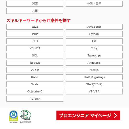
関西
中国・四国
九州
スキルキーワードからIT案件を探す
Java
JavaScript
PHP
Python
.NET
C#
VB.NET
Ruby
SQL
Typescript
Node.js
Angular.js
Vue.js
Nuxt.js
Kotlin
Go言語(golang)
Scala
Shell(C/B/K)
Objective-C
VB/VBA
PyTorch