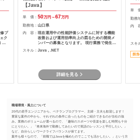
【Java】
単 
50
67
単 価：
万円～
万円
勤務
勤務地：
山口県
内 
改修プ
内 容：
現在運用中の性能評価システムに対する機能
ェク
改善および運用効率向上の図るための開発メ
ンバーの募集となります。 現行業務で発生し
スキ
現行シ
ている課題を整理し、機能追加を実現しま
スキル：
Java , .NET
計書の
す。
担当
作成
者との
詳細を見る
職場環境・風土について
20代の若手エンジニアから、ベテランプログラマー、主婦・主夫も歓迎します！
豊富な案件の中から、それぞれの条件に合ったものをご紹介できるのが当社の強
み。業務のボリュームが選べるので、「趣味のスポーツや音楽を楽しむ時間も十分
にとりたい。」「将来海外で勤務してみたいので英語のレッスンと平行したい。」
など、自分らしいワークライフバランスが保てます。
案件も様々なので、「前職ではJavaを極めたのでここでも活かしたい。」という方