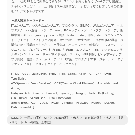
も、「社内SEとして勤務してきたが、ITスキルを高めるためにWebアプリ開発に
チャレンジしたい。」「土日祝日休みは譲れない…」という方にもぴったりの案件
をご紹介できるはずです。
～求人関連キーワード～
ITエンジニア、システムエンジニア、プログラマ、SE/PG、Webエンジニア、ヘル
プデスク、cae解析エンジニア、emc、PCキッティング、インフラエンジニア、機
械学習・AI、iot、java、python、c言語、fortran、vba、開発、sler、フロントエン
ド、リモート、ソフトウェア開発、男性活躍中、女性活躍中、20代の多い職場、残
業少なめ・残業ほとんどなし、土日休み、ハローワーク、転勤なし、システムエン
ジニア、it、プログラマー、社内 SE、社内SE、エンジニア、SE、システムコンサ
ルティング、Laravel、サーバサイド経験・スキル、WEB制作、ビッグデータ、ア
プリ開発、言語・フレームワーク、SEO対策、プロダクトマネージャー、データサ
イエンティスト、フロントエンド、バックエンド
HTML、CSS、JavaScript、Ruby、Perl、Scala、Kotlin、C 、C++、Swift、
TypeScript
AWS(Amazon Web Services)、GCP(Google Cloud Platform)、Azure(Microsoft
Azure)、
Ruby on Rails、Sinatra、Laravel、Symfony、Django、Flask、Go(Golang)、
Gin、Revel、Spring Boot、Play Framework
Spring Boot、Ktor、Vue.js、React、Angular、Firebase、Heroku、Docker、
Kubernetes(k8s)
HOME
全国のIT案件TOP
Javaの案件・求人
東京都の案件・求人
【週
2リモート/Java/保険】基本設計