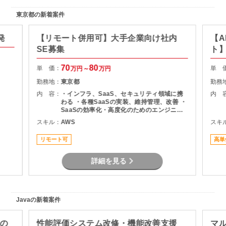
東京都の新着案件
発
【リモート併用可】大手企業向け社内
【A
SE募集
ト
70
80
単 価：
単 
万円～
万円
勤務地：
東京都
勤務
内 容：
・インフラ、SaaS、セキュリティ領域に携
内 
わる ・各種SaaSの実装、維持管理、改善 ・
SaaSの効率化・高度化のためのエンジニア
リング ・SaaSのシステム課題・障害に対す
スキル：
AWS
スキ
る対策の計画と実装 ・社内NWやオンプレサ
ーバの運用保守 ・拠点のネットワーク配備担
リモート可
高単
当
詳細を見る
Javaの新着案件
修の
性能評価システム改修・機能改善支援
マ