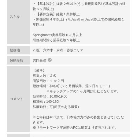
・【基本設計】経験２年以上(うち新規開発PJで基本設計の経
験６ヶ月以上)
・【要件定義】経験１案件以上
スキル
・開発経験４年以上(うちJava8 or Java8以上での開発経験１
年以上)
Springbootの実務経験６ヶ月以上
研修期間除く業界経験５年以上
勤務地
23区 六本木・麻布・赤坂エリア
契約形態
共同受注
【備考】
募集人数：２名
面談回数：１ or 2 回
勤務場所：神谷町 (２ヶ月目以降、週２日リモート)
※キャッチアップの１ヶ月間は出社となります。
勤務時間：10:00-19:00
コメント
精算幅：140-180h
私服勤務：可(節度のある服装)
※ご年齢は40代まで、日本籍の方のみの募集とさせていただ
きます。
※リモートワーク実施時のPCは顧客より貸与されます。