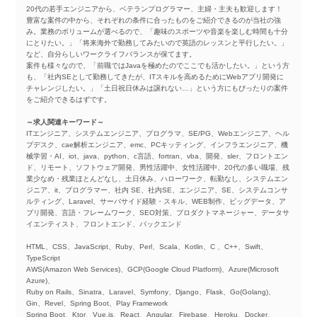
20代の若手エンジニアから、ベテランプログラマー、主婦・主夫も歓迎します！
豊富な案件の中から、それぞれの条件に合ったものをご紹介できるのが当社の強
み。業務のボリュームが選べるので、「趣味のスポーツや音楽を楽しむ時間も十分
にとりたい。」「将来海外で勤務してみたいので英語のレッスンと平行したい。」
など、自分らしいワークライフバランスが保てます。
案件も様々なので、「前職ではJavaを極めたのでここでも活かしたい。」という方
も、「社内SEとして勤務してきたが、ITスキルを高めるためにWebアプリ開発に
チャレンジしたい。」「土日祝日休みは譲れない…」という方にもぴったりの案件
をご紹介できるはずです。
～求人関連キーワード～
ITエンジニア、システムエンジニア、プログラマ、SE/PG、Webエンジニア、ヘル
プデスク、cae解析エンジニア、emc、PCキッティング、インフラエンジニア、機
械学習・AI、iot、java、python、c言語、fortran、vba、開発、sler、フロントエン
ド、リモート、ソフトウェア開発、男性活躍中、女性活躍中、20代の多い職場、残
業少なめ・残業ほとんどなし、土日休み、ハローワーク、転勤なし、システムエン
ジニア、it、プログラマー、社内 SE、社内SE、エンジニア、SE、システムコンサ
ルティング、Laravel、サーバサイド経験・スキル、WEB制作、ビッグデータ、ア
プリ開発、言語・フレームワーク、SEO対策、プロダクトマネージャー、データサ
イエンティスト、フロントエンド、バックエンド
HTML、CSS、JavaScript、Ruby、Perl、Scala、Kotlin、C 、C++、Swift、
TypeScript
AWS(Amazon Web Services)、GCP(Google Cloud Platform)、Azure(Microsoft
Azure)、
Ruby on Rails、Sinatra、Laravel、Symfony、Django、Flask、Go(Golang)、
Gin、Revel、Spring Boot、Play Framework
Spring Boot、Ktor、Vue.js、React、Angular、Firebase、Heroku、Docker、