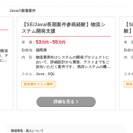
Javaの新着案件
【SE/Java/長期案件参画経験】物流シ
【S
ステム開発支援
験】
援
53
55
単 価：
単 
万円～
万円
勤務地：
福岡県
勤務
機能追
発、テ
内 容：
物流業界向けシステムの開発プロジェクトに
内 
基にし
おいて、詳細設計から製造、テストまでをご
およ
担当いただく案件です。 既存システムの機能
理支援
追加や改修を中心に対応いただき、長期的に
スキル：
Java , SQL
スキ
質管理
プロジェクトへ参画できる環境となっていま
す。 物流システムの経験がなくても、Java
担当者オススメ案件
担当
による業務系開発経験を活かして参画可能で
す。
詳細を見る
職場環境・風土について