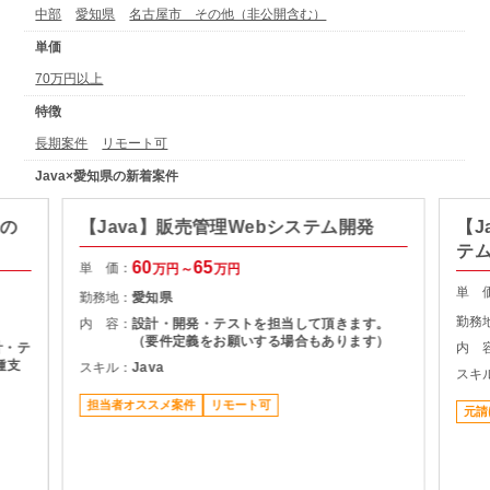
中部
愛知県
名古屋市 その他（非公開含む）
単価
70万円以上
特徴
長期案件
リモート可
Java×愛知県の新着案件
発の
【Java】販売管理Webシステム開発
【J
テ
60
65
単 価：
万円～
万円
単 
勤務地：
愛知県
勤務
内 容：
設計・開発・テストを担当して頂きます。
（要件定義をお願いする場合もあります）
計・テ
内 
種支
スキル：
Java
スキ
担当者オススメ案件
リモート可
元請