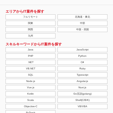
エリアからIT案件を探す
フルリモート
北海道・東北
関東
中部
関西
中国・四国
九州
スキルキーワードからIT案件を探す
Java
JavaScript
PHP
Python
.NET
C#
VB.NET
Ruby
SQL
Typescript
Node.js
Angular.js
Vue.js
Nuxt.js
Kotlin
Go言語(golang)
Scala
Shell(C/B/K)
Objective-C
VB/VBA
PyTorch