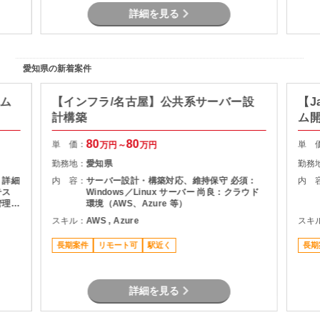
詳細を見る
愛知県の新着案件
テム
【インフラ/名古屋】公共系サーバー設
【J
計構築
ム
80
80
単 価：
単 
万円～
万円
勤務地：
愛知県
勤務
 詳細
内 容：
サーバー設計・構築対応、維持保守 必須：
内 
テス
Windows／Linux サーバー 尚良：クラウド
管理
環境（AWS、Azure 等）
務ア
スキル：
AWS , Azure
スキ
長期案件
リモート可
駅近く
長期
詳細を見る