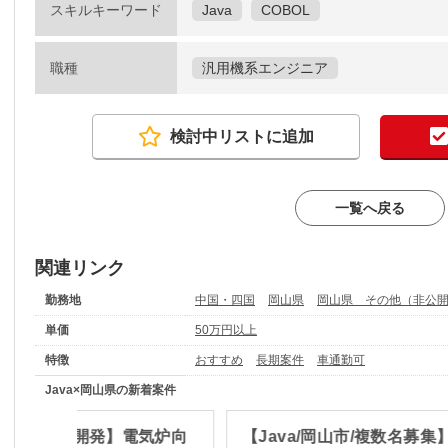
スキルキーワード
Java
COBOL
職種
汎用機系エンジニア
検討中リストに追加
一覧へ戻る
関連リンク
勤務地
中国・四国
岡山県
岡山県 その他（非公
単価
50万円以上
特徴
おすすめ
長期案件
車通勤可
Java×岡山県の新着案件
/倉敷市/新規開発】電気炉向
【Java/岡山市/複数名募集