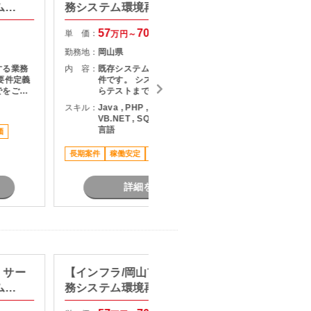
ム開
務システム環境再構築プロジェ
テム向
クト
57
70
単 価：
単 価：
万円～
万円
勤務地：
岡山県
勤務地：
する業務
内 容：
既存システム環境の再構築に伴う案
内 容：
要件定義
件です。 システム基盤の設計検討か
でをご担
らテストまでをご担当いただきま
す。
スキル：
Java , PHP , Python , .NET , C# ,
スキル：
J
VB.NET , SQL , Typescript , その他
V
言語
価
長期案件
稼働安定
車通勤可
長期案件
詳細を見る
】サー
【インフラ/岡山市/車通勤可】業
【Lin
ム開
務システム環境再構築プロジェ
テム向
クト