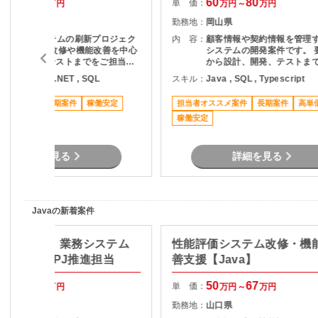
57
70
60
80
単 価：
万円～
万円
万円～
万円
岡山県
勤務地：
岡山県
既存Webシステムの刷新プロジェク
内 容：
顧客情報や契約情報を管理
トです。 画面改修や機能改善を中心
システムの開発案件です。 
に、設計からテストまでをご担当い
から設計、開発、テストま
ただきます。
当いただきます。
ava , C# , VB.NET , SQL
スキル：
Java , SQL , Typescript
ススメ案件
長期案件
稼働安定
担当者オススメ案件
長期案件
高単
稼働安定
詳細を見る
詳細を見る
Javaの新着案件
a/上流工程】業務システム
性能評価システム改修・機
要件定義・PJ推進担当
善支援【Java】
70
75
50
67
単 価：
万円～
万円
万円～
万円
大阪府
勤務地：
山口県