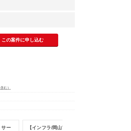
この案件に申し込む
開含む）
】サー
【インフラ/岡山市/車通勤可】業
【Lin