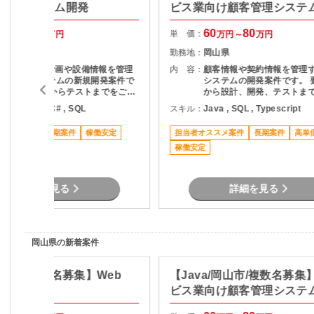
b管理システム開発
ビス業向け顧客管理システ
発
55
65
60
80
単 価：
万円～
万円
万円～
万円
岡山県
勤務地：
岡山県
電気炉の生産計画や設備情報を管理
内 容：
顧客情報や契約情報を管理
するWebシステムの新規開発案件で
システムの開発案件です。 
す。 基本設計からテストまでをご担
から設計、開発、テストま
当いただきます。
当いただきます。
ava , .NET , C# , SQL
スキル：
Java , SQL , Typescript
ススメ案件
長期案件
稼働安定
担当者オススメ案件
長期案件
高単
稼働安定
詳細を見る
詳細を見る
岡山県の新着案件
倉敷市/複数名募集】Web
【Java/岡山市/複数名募集
ム刷新対応
ビス業向け顧客管理システ
発