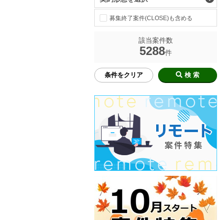
募集終了案件(CLOSE)も含める
該当案件数
5288
件
条件をクリア
検 索