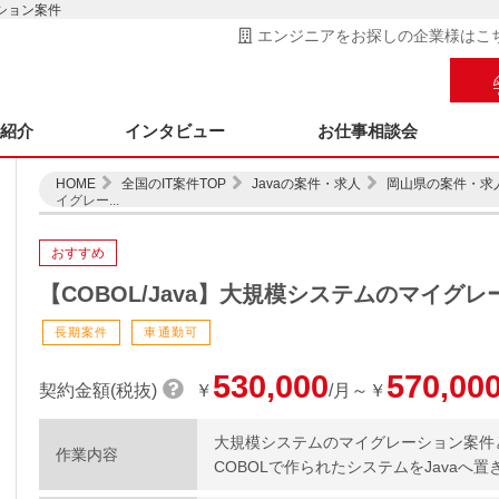
ーション案件
エンジニアをお探しの企業様はこ
ス紹介
インタビュー
お仕事相談会
HOME
全国のIT案件TOP
Javaの案件・求人
岡山県の案件・求
イグレー...
おすすめ
【COBOL/Java】大規模システムのマイグ
長期案件
車通勤可
530,000
570,00
契約金額(税抜)
￥
/月～￥
大規模システムのマイグレーション案件
作業内容
COBOLで作られたシステムをJavaへ