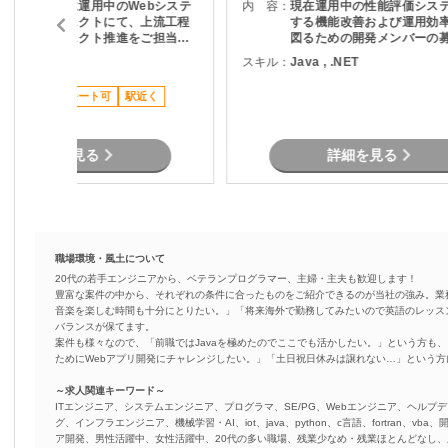
大手企業向けに運用中のWebシステ
内 容：
現在運用中の性能評価シス
ム改修プロジェクトにて、上流工程
する機能改善および運用効
およびプロジェクト推進をご担当い
図るための開発メンバーの
だきます。 主な業務 ・利用部門と
ります。 現行業務で発生している課
ava
スキル：
Java , .NET
の要件整理・ヒアリング ・現行シス
題を整理し、機能追加を実
テムの仕様調査・影響分析 ・基本設
す。
高単価
リモート可
駅近く
計書の作成 ・開発工数の算出および
提案資料作成 ・スケジュール管理・
課題管理 ・関係者との折衝・調整業
務 プロジェクト推進支援
詳細を見る
詳細を見る
職場環境・風土について
20代の若手エンジニアから、ベテランプログラマー、主婦・主夫も歓迎します！
豊富な案件の中から、それぞれの条件に合ったものをご紹介できるのが当社の強み。業
音楽を楽しむ時間も十分にとりたい。」「将来海外で勤務してみたいので英語のレッス
バランスが保てます。
案件も様々なので、「前職ではJavaを極めたのでここでも活かしたい。」という方も、
ためにWebアプリ開発にチャレンジしたい。」「土日祝日休みは譲れない…」という
～求人関連キーワード～
ITエンジニア、システムエンジニア、プログラマ、SE/PG、Webエンジニア、ヘルプデ
グ、インフラエンジニア、機械学習・AI、iot、java、python、c言語、fortran、v
ア開発、男性活躍中、女性活躍中、20代の多い職場、残業少なめ・残業ほとんどなし