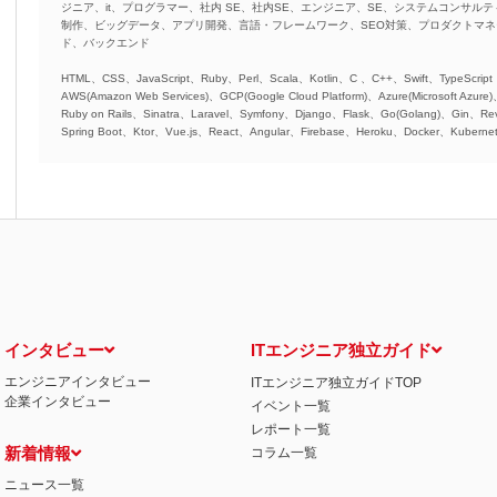
ジニア、it、プログラマー、社内 SE、社内SE、エンジニア、SE、システムコンサルティ
制作、ビッグデータ、アプリ開発、言語・フレームワーク、SEO対策、プロダクトマ
ド、バックエンド
HTML、CSS、JavaScript、Ruby、Perl、Scala、Kotlin、C 、C++、Swift、TypeScript
AWS(Amazon Web Services)、GCP(Google Cloud Platform)、Azure(Microsoft Azure
Ruby on Rails、Sinatra、Laravel、Symfony、Django、Flask、Go(Golang)、Gin、Rev
Spring Boot、Ktor、Vue.js、React、Angular、Firebase、Heroku、Docker、Kubernet
インタビュー
ITエンジニア独立ガイド
エンジニアインタビュー
ITエンジニア独立ガイドTOP
企業インタビュー
イベント一覧
レポート一覧
新着情報
コラム一覧
ニュース一覧