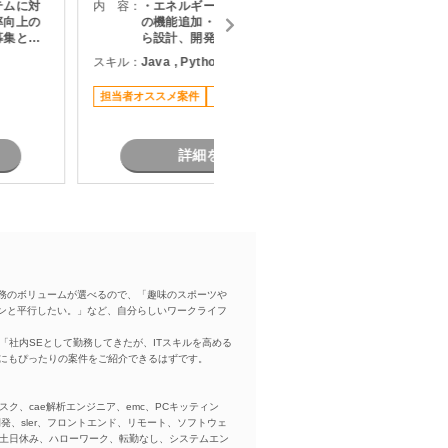
テムに対
内 容：
・エネルギー管理システム（EMS）
内 容：
率向上の
の機能追加・保守開発 ・要件定義か
募集とな
ら設計、開発、テストまで一貫して
スキル：
J
担当 ・API仕様書を基にしたDB設
スキル：
Java , Python , React
現しま
計・ロジック設計 ・設計書作成およ
リモート
び各種レビュー対応 ・プロジェクト
担当者オススメ案件
リモート可
管理支援（進捗・課題管理、関係者
調整） ・品質管理および開発推進
詳細を見る
務のボリュームが選べるので、「趣味のスポーツや
ンと平行したい。」など、自分らしいワークライフ
「社内SEとして勤務してきたが、ITスキルを高める
方にもぴったりの案件をご紹介できるはずです。
スク、cae解析エンジニア、emc、PCキッティン
ba、開発、sler、フロントエンド、リモート、ソフトウェ
、土日休み、ハローワーク、転勤なし、システムエン