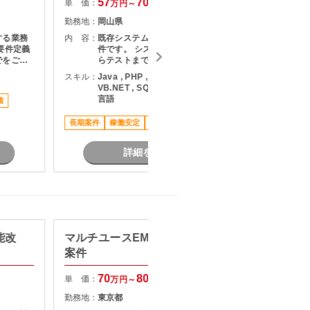
57
70
単 価：
単 価：
万円～
万円
勤務地：
岡山県
勤務地：
する業務
内 容：
既存システム環境の再構築に伴う案
内 容：
要件定義
件です。 システム基盤の設計検討か
でをご担
らテストまでをご担当いただきま
す。
スキル：
Java , PHP , Python , .NET , C# ,
スキル：
J
VB.NET , SQL , Typescript , その他
V
言語
価
長期案件
稼働安定
車通勤可
長期案件
詳細を見る
能改
マルチユースEMSの開発・保守
【Jav
案件
者向け
70
80
単 価：
単 価：
万円～
万円
勤務地：
東京都
勤務地：