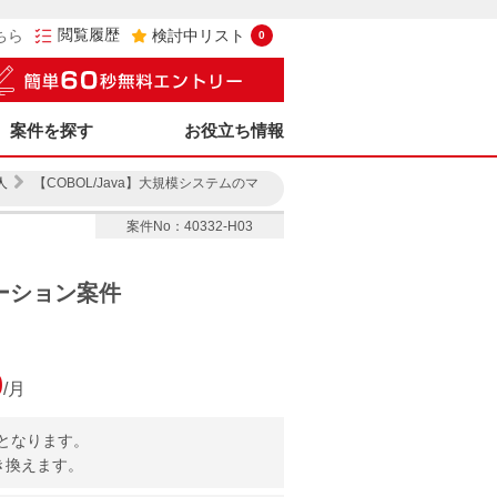
閲覧履歴
ちら
検討中リスト
0
案件を探す
お役立ち情報
人
【COBOL/Java】大規模システムのマ
案件No：40332-H03
レーション案件
0
/月
となります。
置き換えます。