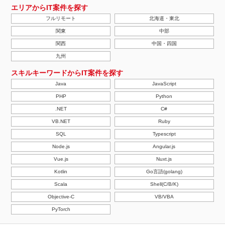
エリアからIT案件を探す
フルリモート
北海道・東北
関東
中部
関西
中国・四国
九州
スキルキーワードからIT案件を探す
Java
JavaScript
PHP
Python
.NET
C#
VB.NET
Ruby
SQL
Typescript
Node.js
Angular.js
Vue.js
Nuxt.js
Kotlin
Go言語(golang)
Scala
Shell(C/B/K)
Objective-C
VB/VBA
PyTorch