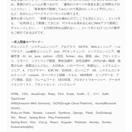
み。業務のボリュームが選べるので、「趣味のスポーツや音楽を楽しむ時間も十分
にとりたい。」「将来海外で勤務してみたいので英語のレッスンと平行したい。」
など、自分らしいワークライフバランスが保てます。
案件も様々なので、「前職ではJavaを極めたのでここでも活かしたい。」という方
も、「社内SEとして勤務してきたが、ITスキルを高めるためにWebアプリ開発に
チャレンジしたい。」「土日祝日休みは譲れない…」という方にもぴったりの案件
をご紹介できるはずです。
～求人関連キーワード～
ITエンジニア、システムエンジニア、プログラマ、SE/PG、Webエンジニア、ヘル
プデスク、cae解析エンジニア、emc、PCキッティング、インフラエンジニア、機
械学習・AI、iot、java、python、c言語、fortran、vba、開発、sler、フロントエン
ド、リモート、ソフトウェア開発、男性活躍中、女性活躍中、20代の多い職場、残
業少なめ・残業ほとんどなし、土日休み、ハローワーク、転勤なし、システムエン
ジニア、it、プログラマー、社内 SE、社内SE、エンジニア、SE、システムコンサ
ルティング、Laravel、サーバサイド経験・スキル、WEB制作、ビッグデータ、ア
プリ開発、言語・フレームワーク、SEO対策、プロダクトマネージャー、データサ
イエンティスト、フロントエンド、バックエンド
HTML、CSS、JavaScript、Ruby、Perl、Scala、Kotlin、C 、C++、Swift、
TypeScript
AWS(Amazon Web Services)、GCP(Google Cloud Platform)、Azure(Microsoft
Azure)、
Ruby on Rails、Sinatra、Laravel、Symfony、Django、Flask、Go(Golang)、
Gin、Revel、Spring Boot、Play Framework
Spring Boot、Ktor、Vue.js、React、Angular、Firebase、Heroku、Docker、
Kubernetes(k8s)