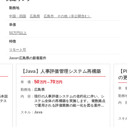
勤務地
中国・四国
広島県
広島市 その他（非公開含む）
単価
50万円以上
特徴
リモート可
Java×広島県の新着案件
【Java】人事評価管理システム再構築
【
の
50
70
単 価：
万円～
万円
単 
勤務地：
広島県
勤務
基本設
内 容：
現行の人事評価システムの老朽化に伴い、シ
テス
ステム全体の再構築を実施します。 複数拠点
内 
で運用される評価業務の統一化を図る案件で
す。 開発体制 ４名＋２名(今回の支援人数)
スキル：
Java
スキ