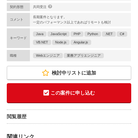
契約形態
共同受注
長期案件となります。
コメント
一定のパフォーマンス以上であればリモートも検討
Java
JavaScript
PHP
Python
.NET
C#
キーワード
VB.NET
Node.js
Angular.js
職種
Webエンジニア
業務アプリエンジニア
検討中リストに追加
この案件に申し込む
閲覧履歴
関連リンク