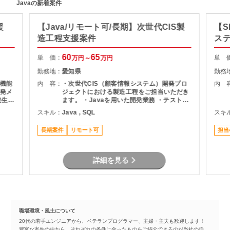
Javaの新着案件
援
【Java/リモート可/長期】次世代CIS製
【S
造工程支援案件
ス
60
65
単 価：
単 
万円～
万円
勤務地：
愛知県
勤務
機能
内 容：
・次世代CIS（顧客情報システム）開発プロ
内 
発メ
ジェクトにおける製造工程をご担当いただき
ます。 ・Javaを用いた開発業務 ・テスト実
ま
施（Junit） ・Oracle環境での開発 ・結合工
スキル：
Java , SQL
スキ
程を中心とした開発支援
長期案件
リモート可
担当
詳細を見る
職場環境・風土について
20代の若手エンジニアから、ベテランプログラマー、主婦・主夫も歓迎します！
豊富な案件の中から、それぞれの条件に合ったものをご紹介できるのが当社の強