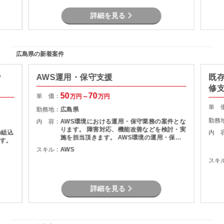
詳細を見る
広島県の新着案件
ウ
AWS運用・保守支援
既
修支
50
70
単 価：
万円～
万円
単 
勤務地：
広島県
勤務
内 容：
AWS環境における運用・保守業務の案件とな
ります。 障害対応、機能改善などを検討・実
の組込
内 
施を担当頂きます。 AWS環境の運用・保守
す。
障害調査 マニュアル作成
スキル：
AWS
スキ
詳細を見る