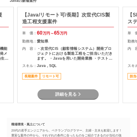
Javaの新着案件
援
【Java/リモート可/長期】次世代CIS製
【S
造工程支援案件
ス
60
65
単 価：
単 
万円～
万円
勤務地：
愛知県
勤務
機能
内 容：
・次世代CIS（顧客情報システム）開発プロ
内 
発メ
ジェクトにおける製造工程をご担当いただき
ます。 ・Javaを用いた開発業務 ・テスト実
ま
施（Junit） ・Oracle環境での開発 ・結合工
スキル：
Java , SQL
スキ
程を中心とした開発支援
長期案件
リモート可
担当
詳細を見る
職場環境・風土について
20代の若手エンジニアから、ベテランプログラマー、主婦・主夫も歓迎します！
豊富な案件の中から、それぞれの条件に合ったものをご紹介できるのが当社の強