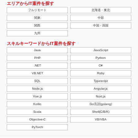
エリアからIT案件を探す
フルリモート
北海道・東北
関東
中部
関西
中国・四国
九州
スキルキーワードからIT案件を探す
Java
JavaScript
PHP
Python
.NET
C#
VB.NET
Ruby
SQL
Typescript
Node.js
Angular.js
Vue.js
Nuxt.js
Kotlin
Go言語(golang)
Scala
Shell(C/B/K)
Objective-C
VB/VBA
PyTorch