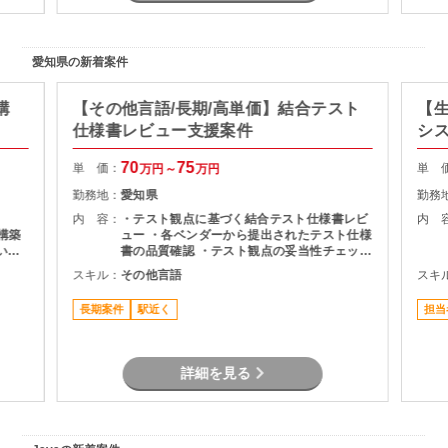
愛知県の新着案件
構
【その他言語/長期/高単価】結合テスト
【生
仕様書レビュー支援案件
シ
70
75
単 価：
単 
万円～
万円
勤務地：
愛知県
勤務
内 容：
・テスト観点に基づく結合テスト仕様書レビ
内 
～構築
ュー ・各ベンダーから提出されたテスト仕様
いた
書の品質確認 ・テスト観点の妥当性チェック
・指摘事項の整理およびレビュー結果のフィ
スキル：
その他言語
スキ
ードバック ・プロジェクト関係者との調整・
コミュニケーション
長期案件
駅近く
担当
詳細を見る