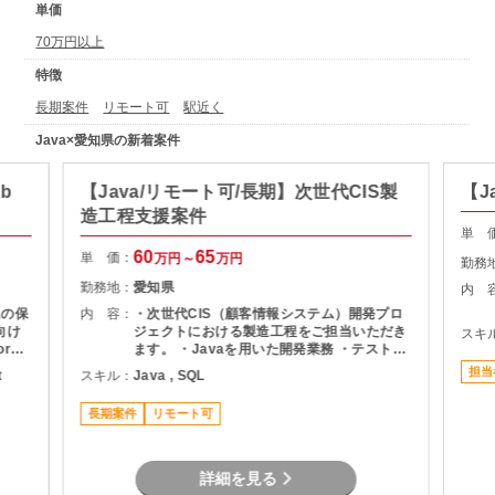
単価
70万円以上
特徴
長期案件
リモート可
駅近く
Java×愛知県の新着案件
b
【Java/リモート可/長期】次世代CIS製
【J
造工程支援案件
単 
60
65
単 価：
万円～
万円
勤務
勤務地：
愛知県
内 
ムの保
内 容：
・次世代CIS（顧客情報システム）開発プロ
ジェクトにおける製造工程をご担当いただき
スキ
re
ます。 ・Javaを用いた開発業務 ・テスト実
～シス
施（Junit） ・Oracle環境での開発 ・結合工
担当
t
スキル：
Java , SQL
バーを
程を中心とした開発支援
拡大を
長期案件
リモート可
詳細を見る