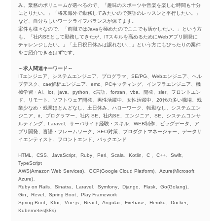
み。業務のボリュームが選べるので、「趣味のスポーツや音楽を楽しむ時間も十分
にとりたい。」「将来海外で勤務してみたいので英語のレッスンと平行したい。」
など、自分らしいワークライフバランスが保てます。
案件も様々なので、「前職ではJavaを極めたのでここでも活かしたい。」という方
も、「社内SEとして勤務してきたが、ITスキルを高めるためにWebアプリ開発に
チャレンジしたい。」「土日祝日休みは譲れない…」という方にもぴったりの案件
をご紹介できるはずです。
～求人関連キーワード～
ITエンジニア、システムエンジニア、プログラマ、SE/PG、Webエンジニア、ヘル
プデスク、cae解析エンジニア、emc、PCキッティング、インフラエンジニア、機
械学習・AI、iot、java、python、c言語、fortran、vba、開発、sler、フロントエン
ド、リモート、ソフトウェア開発、男性活躍中、女性活躍中、20代の多い職場、残
業少なめ・残業ほとんどなし、土日休み、ハローワーク、転勤なし、システムエン
ジニア、it、プログラマー、社内 SE、社内SE、エンジニア、SE、システムコンサ
ルティング、Laravel、サーバサイド経験・スキル、WEB制作、ビッグデータ、ア
プリ開発、言語・フレームワーク、SEO対策、プロダクトマネージャー、データサ
イエンティスト、フロントエンド、バックエンド
HTML、CSS、JavaScript、Ruby、Perl、Scala、Kotlin、C 、C++、Swift、
TypeScript
AWS(Amazon Web Services)、GCP(Google Cloud Platform)、Azure(Microsoft
Azure)、
Ruby on Rails、Sinatra、Laravel、Symfony、Django、Flask、Go(Golang)、
Gin、Revel、Spring Boot、Play Framework
Spring Boot、Ktor、Vue.js、React、Angular、Firebase、Heroku、Docker、
Kubernetes(k8s)