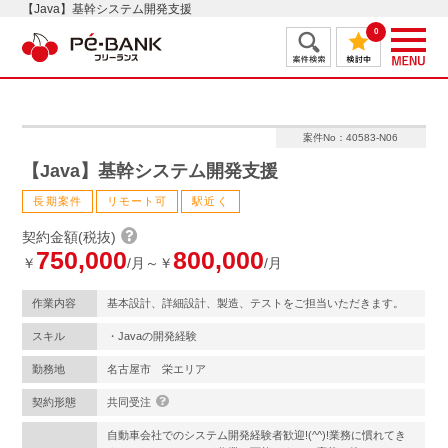
【Java】基幹システム開発支援
0
案件No：40583-N06
【Java】基幹システム開発支援
長期案件
リモート可
駅近く
契約金額(税抜)
750,000
800,000
￥
/月～￥
/月
作業内容
基本設計、詳細設計、製造、テストをご担当いただきます。
スキル
・Javaの開発経験
勤務地
名古屋市 栄エリア
契約形態
共同受注
自動車会社でのシステム開発経験者歓迎!(^^)!業務に慣れてき