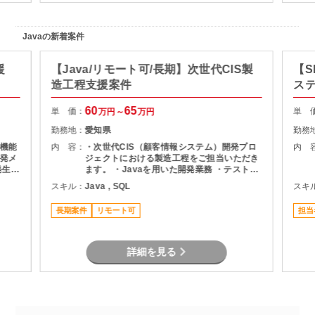
験を
た案
Javaの新着案件
援
【Java/リモート可/長期】次世代CIS製
【S
造工程支援案件
ス
60
65
単 価：
単 
万円～
万円
勤務地：
愛知県
勤務
機能
内 容：
・次世代CIS（顧客情報システム）開発プロ
内 
発メ
ジェクトにおける製造工程をご担当いただき
ます。 ・Javaを用いた開発業務 ・テスト実
ま
施（Junit） ・Oracle環境での開発 ・結合工
スキル：
Java , SQL
スキ
程を中心とした開発支援
長期案件
リモート可
担当
詳細を見る