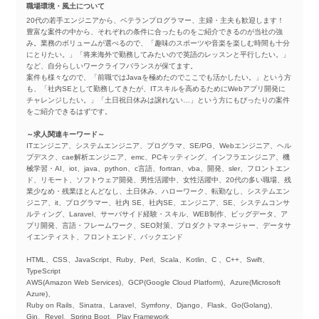
職場環境・風土について
20代の若手エンジニアから、ベテランプログラマー、主婦・主夫も歓迎します！
豊富な案件の中から、それぞれの条件に合ったものをご紹介できるのが当社の強
み。業務のボリュームが選べるので、「趣味のスポーツや音楽を楽しむ時間も十分
にとりたい。」「将来海外で勤務してみたいので英語のレッスンと平行したい。」
など、自分らしいワークライフバランスが保てます。
案件も様々なので、「前職ではJavaを極めたのでここでも活かしたい。」という方
も、「社内SEとして勤務してきたが、ITスキルを高めるためにWebアプリ開発に
チャレンジしたい。」「土日祝日休みは譲れない…」という方にもぴったりの案件
をご紹介できるはずです。
～求人関連キーワード～
ITエンジニア、システムエンジニア、プログラマ、SE/PG、Webエンジニア、ヘル
プデスク、cae解析エンジニア、emc、PCキッティング、インフラエンジニア、機
械学習・AI、iot、java、python、c言語、fortran、vba、開発、sler、フロントエン
ド、リモート、ソフトウェア開発、男性活躍中、女性活躍中、20代の多い職場、残
業少なめ・残業ほとんどなし、土日休み、ハローワーク、転勤なし、システムエン
ジニア、it、プログラマー、社内 SE、社内SE、エンジニア、SE、システムコンサ
ルティング、Laravel、サーバサイド経験・スキル、WEB制作、ビッグデータ、ア
プリ開発、言語・フレームワーク、SEO対策、プロダクトマネージャー、データサ
イエンティスト、フロントエンド、バックエンド
HTML、CSS、JavaScript、Ruby、Perl、Scala、Kotlin、C 、C++、Swift、
TypeScript
AWS(Amazon Web Services)、GCP(Google Cloud Platform)、Azure(Microsoft
Azure)、
Ruby on Rails、Sinatra、Laravel、Symfony、Django、Flask、Go(Golang)、
Gin、Revel、Spring Boot、Play Framework