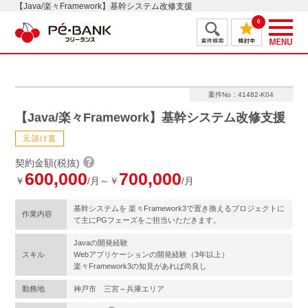
【Java/楽々Framework】基幹システム改修支援
0
案件No：41482-K04
【Java/楽々Framework】基幹システム改修支援
元請け直
契約金額(税抜)
600,000
700,000
￥
/月～￥
/月
基幹システムを 楽々Framework3で置き換えるプロジェクトに
作業内容
て主にPGフェーズをご担当いただきます。
Javaの開発経験
スキル
Webアプリケーションの開発経験（3年以上）
楽々Framework3の知見があれば尚良し
勤務地
神戸市 三宮～兵庫エリア