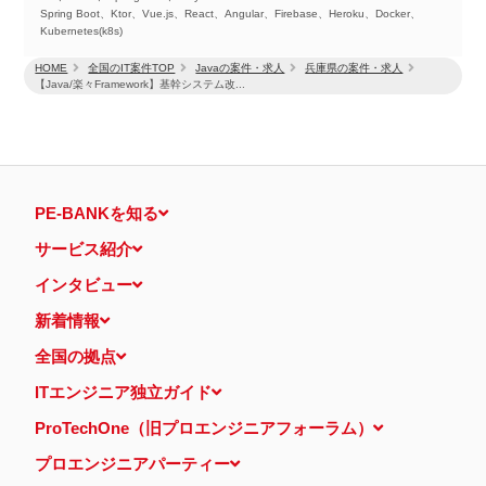
Spring Boot、Ktor、Vue.js、React、Angular、Firebase、Heroku、Docker、
Kubernetes(k8s)
HOME
全国のIT案件TOP
Javaの案件・求人
兵庫県の案件・求人
【Java/楽々Framework】基幹システム改...
PE-BANKを知る
サービス紹介
インタビュー
新着情報
全国の拠点
ITエンジニア独立ガイド
ProTechOne（旧プロエンジニアフォーラム）
プロエンジニアパーティー