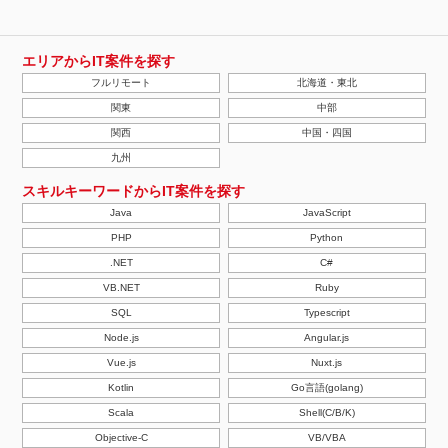
エリアからIT案件を探す
フルリモート
北海道・東北
関東
中部
関西
中国・四国
九州
スキルキーワードからIT案件を探す
Java
JavaScript
PHP
Python
.NET
C#
VB.NET
Ruby
SQL
Typescript
Node.js
Angular.js
Vue.js
Nuxt.js
Kotlin
Go言語(golang)
Scala
Shell(C/B/K)
Objective-C
VB/VBA