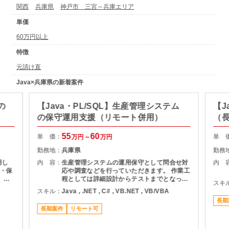
関西
兵庫県
神戸市 三宮～兵庫エリア
単価
60万円以上
特徴
元請け直
Java×兵庫県の新着案件
の
【Java・PL/SQL】生産管理システム
【J
の保守運用支援（リモート併用）
（
55
60
単 価：
単 
万円～
万円
勤務地：
兵庫県
勤務
使用し
内 容：
生産管理システムの運用保守として問合せ対
内 
・保
応や調査などを行っていただきます。 作業工
程としては詳細設計からテストまでとなって
スキ
から
おります。
スキル：
Java , .NET , C# , VB.NET , VB/VBA
長期
長期案件
リモート可