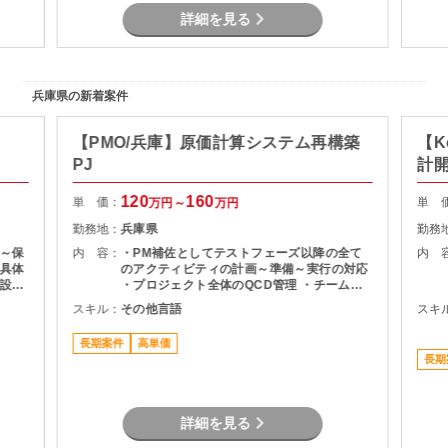
詳細を見る
兵庫県の新着案件
【PMO/兵庫】原価計算システム再構築
【K
PJ
計
120
160
単 価：
単 
万円～
万円
勤務地：
兵庫県
勤務
～保
内 容：
・PM補佐としてテストフェーズ以降の全て
内 
具体
のアクティビティの計画～準備～実行の対応
設
・プロジェクト全体のQCD管理 ・チーム横
単
断課題の解決を率先して推進 ・クライアント
スキル：
その他言語
スキ
用・
含めた各種ステークホルダーとの調整や交渉
通信
を自立自走で対応
長期案件
高単価
ーク周
長期
の改
発工
、業
があ
詳細を見る
後は
安定