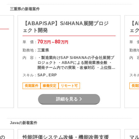
三重県の新着案件
【ABAP/SAP】S/4HANA展開プロジ
【A
ェクト開発
ェ
70
80
単 価：
単 
万円～
万円
勤務地：
三重県
勤務
内 容：
・製造業向けSAP S/4HANAの子会社展開プ
内 
ロジェクト ・ABAPによる開発業務全般 ・
開発チーム内での実装・改修対応 ・上位指示
者のもとでの開発推進
スキル：
SAP , ERP
スキ
長期案件
稼働安定
リモート可
長期
詳細を見る
Javaの新着案件
修の
性能評価システム改修・機能改善支援
マ