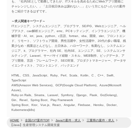
も、「社内SEとして勤務してきたが、ITスキルを高めるためにWebアプリ開発に
チャレンジしたい。」「土日祝日休みは譲れない…」という方にもぴったりの案件
をご紹介できるはずです。
～求人関連キーワード～
ITエンジニア、システムエンジニア、プログラマ、SE/PG、Webエンジニア、ヘル
プデスク、cae解析エンジニア、emc、PCキッティング、インフラエンジニア、機
械学習・AI、iot、java、python、c言語、fortran、vba、開発、sler、フロントエン
ド、リモート、ソフトウェア開発、男性活躍中、女性活躍中、20代の多い職場、残
業少なめ・残業ほとんどなし、土日休み、ハローワーク、転勤なし、システムエン
ジニア、it、プログラマー、社内 SE、社内SE、エンジニア、SE、システムコンサ
ルティング、Laravel、サーバサイド経験・スキル、WEB制作、ビッグデータ、ア
プリ開発、言語・フレームワーク、SEO対策、プロダクトマネージャー、データサ
イエンティスト、フロントエンド、バックエンド
HTML、CSS、JavaScript、Ruby、Perl、Scala、Kotlin、C 、C++、Swift、
TypeScript
AWS(Amazon Web Services)、GCP(Google Cloud Platform)、Azure(Microsoft
Azure)、
Ruby on Rails、Sinatra、Laravel、Symfony、Django、Flask、Go(Golang)、
Gin、Revel、Spring Boot、Play Framework
Spring Boot、Ktor、Vue.js、React、Angular、Firebase、Heroku、Docker、
Kubernetes(k8s)
HOME
全国のIT案件TOP
Javaの案件・求人
三重県の案件・求人
【Java】生産管理システム開発支援