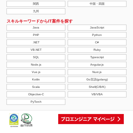
関西
中国・四国
九州
スキルキーワードからIT案件を探す
Java
JavaScript
PHP
Python
.NET
C#
VB.NET
Ruby
SQL
Typescript
Node.js
Angular.js
Vue.js
Nuxt.js
Kotlin
Go言語(golang)
Scala
Shell(C/B/K)
Objective-C
VB/VBA
PyTorch