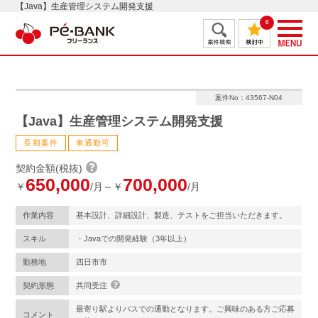
【Java】生産管理システム開発支援
0
案件No：43567-N04
【Java】生産管理システム開発支援
長期案件
車通勤可
契約金額(税抜)
650,000
700,000
￥
/月～￥
/月
作業内容
基本設計、詳細設計、製造、テストをご担当いただきます。
スキル
・Javaでの開発経験（3年以上）
勤務地
四日市市
契約形態
共同受注
最寄り駅よりバスでの通勤となります。ご興味のある方ご応募
コメント