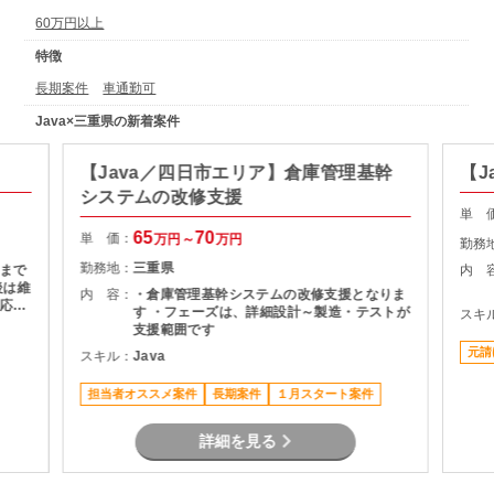
60万円以上
特徴
長期案件
車通勤可
Java×三重県の新着案件
【Java／四日市エリア】倉庫管理基幹
【J
システムの改修支援
単 
65
70
単 価：
万円～
万円
勤務
勤務地：
三重県
まで
内 
後は維
内 容：
・倉庫管理基幹システムの改修支援となりま
応も
す ・フェーズは、詳細設計～製造・テストが
スキ
支援範囲です
元請
スキル：
Java
担当者オススメ案件
長期案件
１月スタート案件
詳細を見る