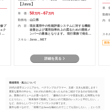
【Java】
単 
50
67
単 価：
万円～
万円
勤務
勤務地：
山口県
内 
改修プ
内 容：
現在運用中の性能評価システムに対する機能
ェク
改善および運用効率向上の図るための開発メ
ンバーの募集となります。 現行業務で発生し
スキ
現行シ
ている課題を整理し、機能追加を実現しま
スキル：
Java , .NET
計書の
す。
担当
作成
者との
詳細を見る
職場環境・風土について
20代の若手エンジニアから、ベテランプログラマー、主婦・主夫も歓迎します！
豊富な案件の中から、それぞれの条件に合ったものをご紹介できるのが当社の強
み。業務のボリュームが選べるので、「趣味のスポーツや音楽を楽しむ時間も十分
にとりたい。」「将来海外で勤務してみたいので英語のレッスンと平行したい。」
など、自分らしいワークライフバランスが保てます。
案件も様々なので、「前職ではJavaを極めたのでここでも活かしたい。」という方