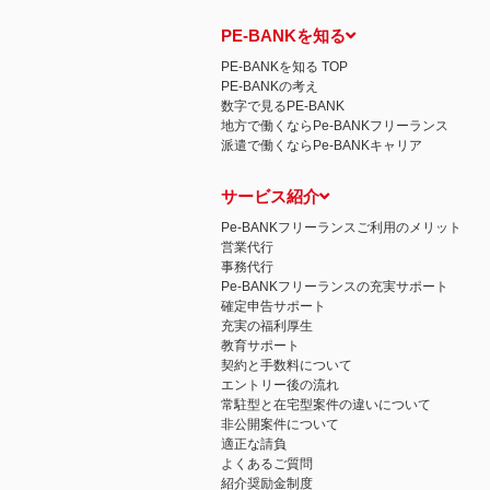
PE-BANKを知る
PE-BANKを知る TOP
PE-BANKの考え
数字で見るPE-BANK
地方で働くならPe-BANKフリーランス
派遣で働くならPe-BANKキャリア
サービス紹介
Pe-BANKフリーランスご利用のメリット
営業代行
事務代行
Pe-BANKフリーランスの充実サポート
確定申告サポート
充実の福利厚生
教育サポート
契約と手数料について
エントリー後の流れ
常駐型と在宅型案件の違いについて
非公開案件について
適正な請負
よくあるご質問
紹介奨励金制度