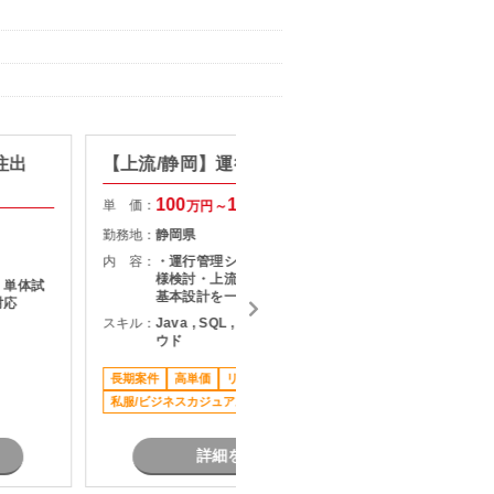
受注出
【上流/静岡】運行管理システム
【C♯/
ム開発
100
105
単 価：
万円～
万円
単 価：
勤務地：
静岡県
勤務地：
内 容：
・運行管理システム開発における仕
様検討・上流工程対応 ・要件定義～
、単体試
内 容：
基本設計を一人称で推進 ・データ移
対応
行チーム／運用チーム／進捗管理チ
スキル：
Java , SQL , AWS , パブリッククラ
スキル：
J
ームとの連携 ・ステークホルダー間
ウド
の調整、課題整理・対応案検討 ・既
存参画メンバー交代枠としての参画
元請け直
長期案件
高単価
リモート可
・同一プロジェクト内で別ポジショ
私服/ビジネスカジュアル可
ン募集あり（詳細：要確認）
詳細を見る