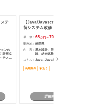
システ
【Java/Javascript】EC受注出
【上流
荷システム改修
単 価：
65
70
単 価：
万円～
万円
勤務地：
勤務地：
静岡県
内 容：
ションの
内 容：
基本設計、詳細設計、製造、単体試
験、結合試験まで一貫して対応
装～テスト
スキル：
J
スキル：
Java , JavaScript
求められ
長期案件
駅近く
業務的な
長期案件
私服/ビ
詳細を見る