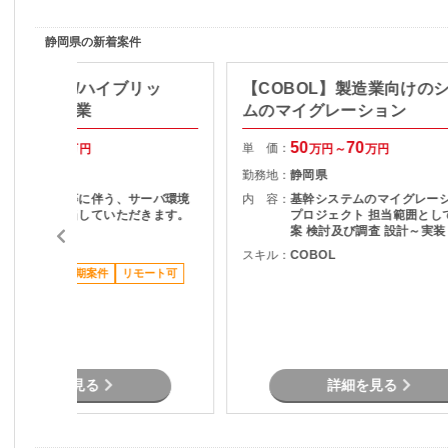
静岡県の新着案件
ターベース/ハイブリッ
【COBOL】製造業向けの
ータ移行作業
ムのマイグレーション
55
60
50
70
単 価：
万円～
万円
万円～
万円
静岡県
勤務地：
静岡県
システム移行等に伴う、サーバ環境
内 容：
基幹システムのマイグレー
構築作業を担当していただきます。
プロジェクト 担当範囲として 計画立
案 検討及び調査 設計～実
その他言語
と幅広く担当頂くスキルを
スキル：
COBOL
ています。 業務側の別部門と連携と
ススメ案件
長期案件
リモート可
取りながら推進するため、
知識は不問です。
詳細を見る
詳細を見る