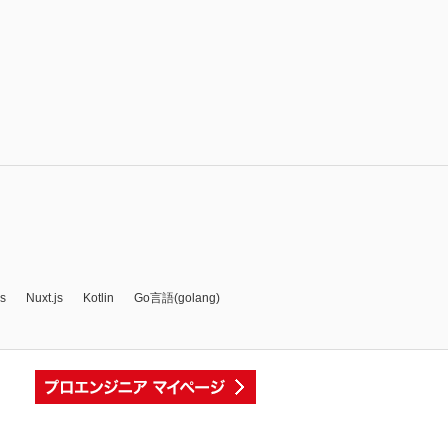
js
Nuxt.js
Kotlin
Go言語(golang)