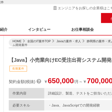
案件
エンジニアをお探しの企業様はこ
ス紹介
インタビュー
お仕事相談会
HOME
全国のIT案件TOP
Javaの案件・求人
静岡県の案件・求
ム開発案件
【Java】小売業向けEC受注出荷システム開
長期案件
650,000
700,00
契約金額(税抜)
￥
/月～￥
作業内容
詳細設計、製造、テストをご担当いただ
必要スキル
・Java、JavaScriptでの開発経験