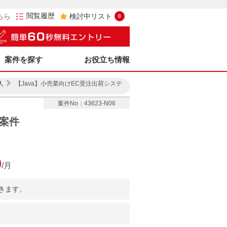
閲覧履歴
ちら
検討中リスト
0
案件を探す
お役立ち情報
人
【Java】小売業向けEC受注出荷システ
案件No：43623-N06
発案件
0
/月
きます。