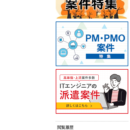
【Java】社内システム保守案件
【Jav
援
70
80
単 価：
万円～
万円
単 価：
勤務地：
静岡県
勤務地：
内 容：
WEB/JAVA系システム構築 上流工程
（基本設計等）を担当していただき
内 容：
ます。 会計領域の知識がある方。 基
本フルリモート 但し状況により勤務
スキル：
Java
地での常駐可能性有。
スキル：
J
元請け直
担当者オ
稼働安定
詳細を見る
閲覧履歴