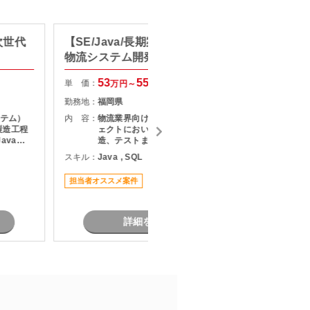
次世代
【SE/Java/長期案件参画経験】
【SE/
物流システム開発支援
発経験
守・運
53
55
単 価：
単 価：
万円～
万円
勤務地：
福岡県
勤務地：
ステム）
内 容：
物流業界向けシステムの開発プロジ
内 容：
製造工程
ェクトにおいて、詳細設計から製
avaを
造、テストまでをご担当いただく案
た
施
件です。 既存システムの機能追加や
スキル：
Java , SQL
スキル：
J
の開発 ・
改修を中心に対応いただき、長期的
支援
にプロジェクトへ参画できる環境と
い
担当者オススメ案件
担当者オ
なっています。 物流システムの経験
がなくても、Javaによる業務系開発
経験を活かして参画可能です。
詳細を見る