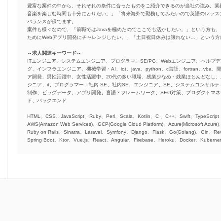
豊富な案件の中から、それぞれの条件に合ったものをご紹介できるのが当社の強み。業
音楽を楽しむ時間も十分にとりたい。」「将来海外で勤務してみたいので英語のレッス
バランスが保てます。
案件も様々なので、「前職ではJavaを極めたのでここでも活かしたい。」という方も、
ためにWebアプリ開発にチャレンジしたい。」「土日祝日休みは譲れない…」という
～求人関連キーワード～
ITエンジニア、システムエンジニア、プログラマ、SE/PG、Webエンジニア、ヘルプデ
グ、インフラエンジニア、機械学習・AI、iot、java、python、c言語、fortran、v
ア開発、男性活躍中、女性活躍中、20代の多い職場、残業少なめ・残業ほとんどなし
ジニア、it、プログラマー、社内 SE、社内SE、エンジニア、SE、システムコンサルティ
制作、ビッグデータ、アプリ開発、言語・フレームワーク、SEO対策、プロダクトマ
ド、バックエンド
HTML、CSS、JavaScript、Ruby、Perl、Scala、Kotlin、C 、C++、Swift、TypeScript
AWS(Amazon Web Services)、GCP(Google Cloud Platform)、Azure(Microsoft Azure
Ruby on Rails、Sinatra、Laravel、Symfony、Django、Flask、Go(Golang)、Gin、Rev
Spring Boot、Ktor、Vue.js、React、Angular、Firebase、Heroku、Docker、Kubernet