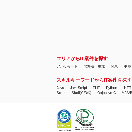
エリアからIT案件を探す
フルリモート
北海道・東北
関東
中部
スキルキーワードからIT案件を探す
Java
JavaScript
PHP
Python
.NET
Scala
Shell(C/B/K)
Objective-C
VB/V