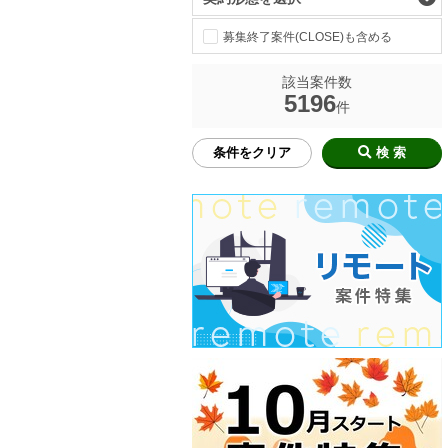
募集終了案件(CLOSE)も含める
該当案件数
5196
件
条件をクリア
検 索