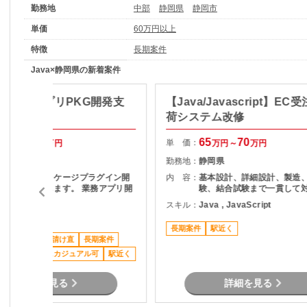
勤務地
中部
静岡県
静岡市
単価
60万円以上
特徴
長期案件
Java×静岡県の新着案件
a】業務アプリPKG開発支
【Java/Javascript】EC
荷システム改修
55
65
65
70
単 価：
万円～
万円
万円～
万円
静岡県
勤務地：
静岡県
製造業向けパッケージプラグイン開
内 容：
基本設計、詳細設計、製造
発をお願い致します。 業務アプリ開
験、結合試験まで一貫して
発となります。
スキル：
Java , JavaScript
ava
長期案件
駅近く
ススメ案件
元請け直
長期案件
私服/ビジネスカジュアル可
駅近く
詳細を見る
詳細を見る