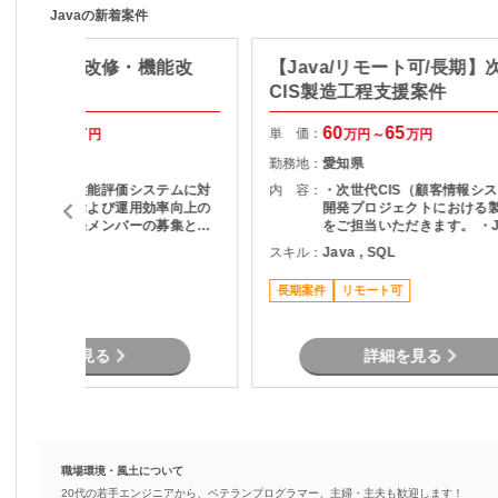
Javaの新着案件
価システム改修・機能改
【Java/リモート可/長期】
Java】
CIS製造工程支援案件
50
67
60
65
単 価：
万円～
万円
万円～
万円
山口県
勤務地：
愛知県
現在運用中の性能評価システムに対
内 容：
・次世代CIS（顧客情報シ
する機能改善および運用効率向上の
開発プロジェクトにおける
図るための開発メンバーの募集とな
をご担当いただきます。 ・J
す。 現行業務で発生している課
用いた開発業務 ・テスト実
ava , .NET
スキル：
Java , SQL
題を整理し、機能追加を実現しま
（Junit） ・Oracle環境で
す。
結合工程を中心とした開発
長期案件
リモート可
詳細を見る
詳細を見る
職場環境・風土について
20代の若手エンジニアから、ベテランプログラマー、主婦・主夫も歓迎します！