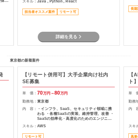
全体の
スキル：
Java , Python , React
び各種レビュー対応 ・プロジェクト管理支援
よるキ
（進捗・課題管理、関係者調整） ・品質管理
長期
びデー
担当者オススメ案件
リモート可
および開発推進
ナンス
率化の
しての
詳細を見る
東京都の新着案件
発
【リモート併用可】大手企業向け社内
【A
SE募集
ト
70
80
単 価：
単 
万円～
万円
勤務地：
東京都
勤務
内 容：
・インフラ、SaaS、セキュリティ領域に携
内 
わる ・各種SaaSの実装、維持管理、改善 ・
SaaSの効率化・高度化のためのエンジニア
リング ・SaaSのシステム課題・障害に対す
スキル：
AWS
スキ
る対策の計画と実装 ・社内NWやオンプレサ
ーバの運用保守 ・拠点のネットワーク配備担
リモート可
高単