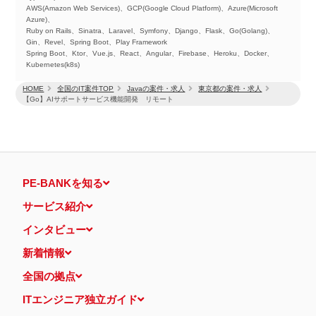
AWS(Amazon Web Services)、GCP(Google Cloud Platform)、Azure(Microsoft
Azure)、
Ruby on Rails、Sinatra、Laravel、Symfony、Django、Flask、Go(Golang)、
Gin、Revel、Spring Boot、Play Framework
Spring Boot、Ktor、Vue.js、React、Angular、Firebase、Heroku、Docker、
Kubernetes(k8s)
HOME
全国のIT案件TOP
Javaの案件・求人
東京都の案件・求人
【Go】AIサポートサービス機能開発 リモート
PE-BANKを知る
サービス紹介
インタビュー
新着情報
全国の拠点
ITエンジニア独立ガイド