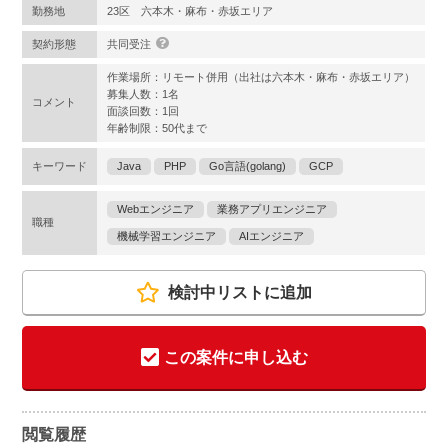
勤務地
23区 六本木・麻布・赤坂エリア
契約形態
共同受注
作業場所：リモート併用（出社は六本木・麻布・赤坂エリア）
募集人数：1名
コメント
面談回数：1回
年齢制限：50代まで
キーワード
Java
PHP
Go言語(golang)
GCP
Webエンジニア
業務アプリエンジニア
職種
機械学習エンジニア
AIエンジニア
検討中リストに追加
この案件に申し込む
閲覧履歴