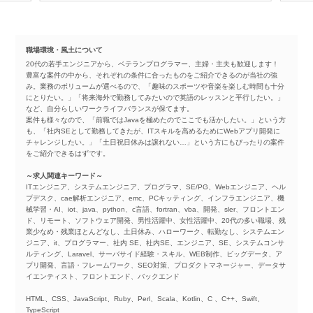
職場環境・風土について
20代の若手エンジニアから、ベテランプログラマー、主婦・主夫も歓迎します！
豊富な案件の中から、それぞれの条件に合ったものをご紹介できるのが当社の強
み。業務のボリュームが選べるので、「趣味のスポーツや音楽を楽しむ時間も十分
にとりたい。」「将来海外で勤務してみたいので英語のレッスンと平行したい。」
など、自分らしいワークライフバランスが保てます。
案件も様々なので、「前職ではJavaを極めたのでここでも活かしたい。」という方
も、「社内SEとして勤務してきたが、ITスキルを高めるためにWebアプリ開発に
チャレンジしたい。」「土日祝日休みは譲れない…」という方にもぴったりの案件
をご紹介できるはずです。
～求人関連キーワード～
ITエンジニア、システムエンジニア、プログラマ、SE/PG、Webエンジニア、ヘル
プデスク、cae解析エンジニア、emc、PCキッティング、インフラエンジニア、機
械学習・AI、iot、java、python、c言語、fortran、vba、開発、sler、フロントエン
ド、リモート、ソフトウェア開発、男性活躍中、女性活躍中、20代の多い職場、残
業少なめ・残業ほとんどなし、土日休み、ハローワーク、転勤なし、システムエン
ジニア、it、プログラマー、社内 SE、社内SE、エンジニア、SE、システムコンサ
ルティング、Laravel、サーバサイド経験・スキル、WEB制作、ビッグデータ、ア
プリ開発、言語・フレームワーク、SEO対策、プロダクトマネージャー、データサ
イエンティスト、フロントエンド、バックエンド
HTML、CSS、JavaScript、Ruby、Perl、Scala、Kotlin、C 、C++、Swift、
TypeScript