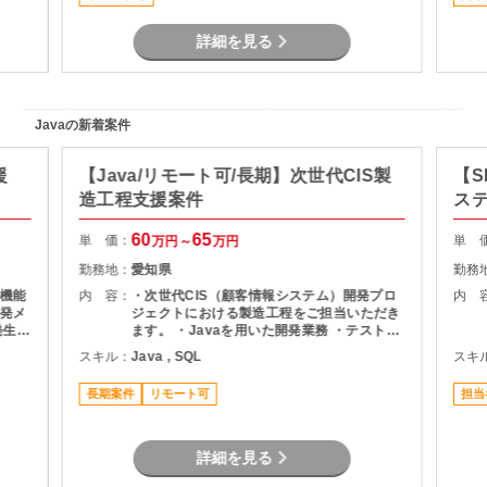
当
詳細を見る
Javaの新着案件
援
【Java/リモート可/長期】次世代CIS製
【S
造工程支援案件
ス
60
65
単 価：
単 
万円～
万円
勤務地：
愛知県
勤務
機能
内 容：
・次世代CIS（顧客情報システム）開発プロ
内 
発メ
ジェクトにおける製造工程をご担当いただき
ます。 ・Javaを用いた開発業務 ・テスト実
ま
施（Junit） ・Oracle環境での開発 ・結合工
スキル：
Java , SQL
スキ
程を中心とした開発支援
長期案件
リモート可
担当
詳細を見る