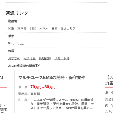
関連リンク
勤務地
関東
東京都
23区 六本木・麻布・赤坂エリア
単価
90万円以上
特徴
おすすめ
元請け直
長期案件
リモート可
Java×東京都の新着案件
I
マルチユースEMSの開発・保守案件
【J
力
70
80
単 価：
万円～
万円
単 
勤務地：
東京都
勤務
内 容：
・エネルギー管理システム（EMS）の機能追
加・保守開発 ・要件定義から設計、開発、テ
計・
内 
ストまで一貫して担当 ・API仕様書を基にし
び請求
スキ
たDB設計・ロジック設計 ・設計書作成およ