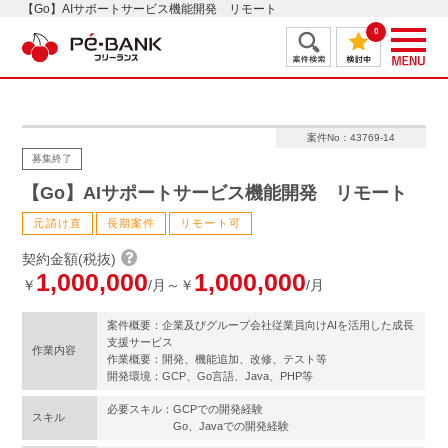
【Go】AIサポートサービス機能開発 リモート
0
案件No：43769-14
募集終了
【Go】AIサポートサービス機能開発 リモート
元請け直
長期案件
リモート可
契約金額(税抜)
1,000,000
1,000,000
￥
/月～￥
/月
案件概要：企業及びグループ会社従業員向けAIを活用した成長
支援サービス
作業内容
作業概要：開発、機能追加、改修、テスト等
開発環境：GCP、Go言語、Java、PHP等
必要スキル：GCPでの開発経験
スキル
Go、Javaでの開発経験