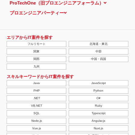
ProTechOne（旧プロエンジニアフォーラム）
プロエンジニアパーティー
エリアからIT案件を探す
フルリモート
北海道・東北
関東
中部
関西
中国・四国
九州
スキルキーワードからIT案件を探す
Java
JavaScript
PHP
Python
.NET
C#
VB.NET
Ruby
SQL
Typescript
Node.js
Angular.js
Vue.js
Nuxt.js