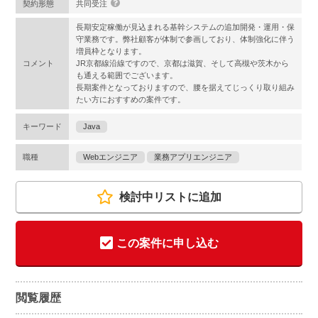
契約形態
共同受注
長期安定稼働が見込まれる基幹システムの追加開発・運用・保
守業務です。弊社顧客が体制で参画しており、体制強化に伴う
増員枠となります。
コメント
JR京都線沿線ですので、京都は滋賀、そして高槻や茨木から
も通える範囲でございます。
長期案件となっておりますので、腰を据えてじっくり取り組み
たい方におすすめの案件です。
キーワード
Java
職種
Webエンジニア
業務アプリエンジニア
検討中リストに追加
この案件に申し込む
閲覧履歴