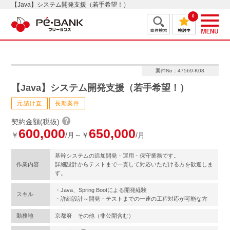
【Java】システム開発支援（若手希望！）
0
案件No：47569-K08
【Java】システム開発支援（若手希望！）
元請け直
長期案件
契約金額(税抜)
600,000
650,000
￥
/月～￥
/月
基幹システムの追加開発・運用・保守業務です。
作業内容
詳細設計からテストまで一貫して対応いただける方を歓迎しま
す。
・Java、Spring Bootによる開発経験
スキル
・詳細設計～開発・テストまでの一連の工程対応が可能な方
勤務地
京都府 その他（非公開含む）