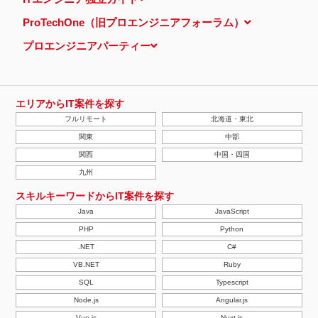
ProTechOne（旧プロエンジニアフォーラム）
プロエンジニアパーティー
エリアからIT案件を探す
フルリモート
北海道・東北
関東
中部
関西
中国・四国
九州
スキルキーワードからIT案件を探す
Java
JavaScript
PHP
Python
.NET
C#
VB.NET
Ruby
SQL
Typescript
Node.js
Angular.js
Vue.js
Nuxt.js