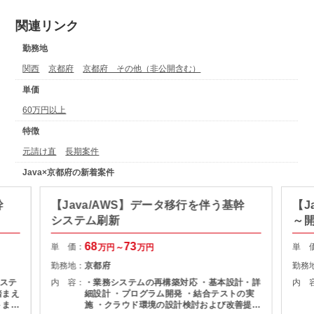
関連リンク
勤務地
関西
京都府
京都府 その他（非公開含む）
単価
60万円以上
特徴
元請け直
長期案件
Java×京都府の新着案件
幹
【Java/AWS】データ移行を伴う基幹
【J
システム刷新
～
68
73
単 価：
単 
万円～
万円
勤務地：
京都府
勤務
ステ
内 容：
・業務システムの再構築対応 ・基本設計・詳
内 
踏まえ
細設計 ・プログラム開発 ・結合テストの実
トまで
施 ・クラウド環境の設計検討および改善提案