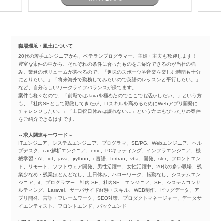
職場環境・風土について
20代の若手エンジニアから、ベテランプログラマー、主婦・主夫も歓迎します！
豊富な案件の中から、それぞれの条件に合ったものをご紹介できるのが当社の強
み。業務のボリュームが選べるので、「趣味のスポーツや音楽を楽しむ時間も十分
にとりたい。」「将来海外で勤務してみたいので英語のレッスンと平行したい。」
など、自分らしいワークライフバランスが保てます。
案件も様々なので、「前職ではJavaを極めたのでここでも活かしたい。」という方
も、「社内SEとして勤務してきたが、ITスキルを高めるためにWebアプリ開発に
チャレンジしたい。」「土日祝日休みは譲れない…」という方にもぴったりの案件
をご紹介できるはずです。
～求人関連キーワード～
ITエンジニア、システムエンジニア、プログラマ、SE/PG、Webエンジニア、ヘル
プデスク、cae解析エンジニア、emc、PCキッティング、インフラエンジニア、機
械学習・AI、iot、java、python、c言語、fortran、vba、開発、sler、フロントエン
ド、リモート、ソフトウェア開発、男性活躍中、女性活躍中、20代の多い職場、残
業少なめ・残業ほとんどなし、土日休み、ハローワーク、転勤なし、システムエン
ジニア、it、プログラマー、社内 SE、社内SE、エンジニア、SE、システムコンサ
ルティング、Laravel、サーバサイド経験・スキル、WEB制作、ビッグデータ、ア
プリ開発、言語・フレームワーク、SEO対策、プロダクトマネージャー、データサ
イエンティスト、フロントエンド、バックエンド