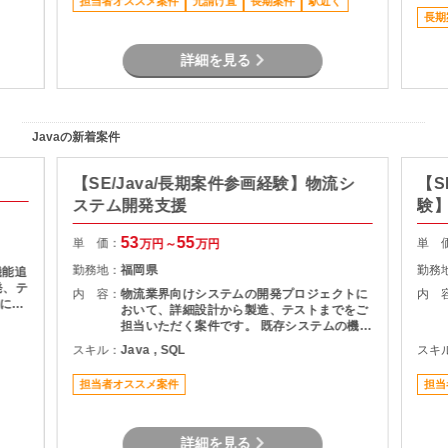
担当者オススメ案件
元請け直
長期案件
駅近く
テム連
発案件
長期
査・技
詳細を見る
Javaの新着案件
【SE/Java/長期案件参画経験】物流シ
【S
ステム開発支援
験】
援
53
55
単 価：
単 
万円～
万円
勤務地：
福岡県
勤務
機能追
発、テ
内 容：
物流業界向けシステムの開発プロジェクトに
内 
基にし
おいて、詳細設計から製造、テストまでをご
およ
担当いただく案件です。 既存システムの機能
理支援
追加や改修を中心に対応いただき、長期的に
スキル：
Java , SQL
スキ
質管理
プロジェクトへ参画できる環境となっていま
す。 物流システムの経験がなくても、Java
担当者オススメ案件
担当
による業務系開発経験を活かして参画可能で
す。
詳細を見る