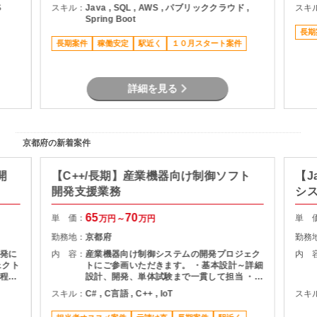
テム全
・データ移行に関する対応・検討
S
スキル：
Java , SQL , AWS , パブリッククラウド ,
スキ
の検
Spring Boot
た技術
長期
荷を考
長期案件
稼働安定
駅近く
１０月スタート案件
詳細を見る
京都府の新着案件
開
【C++/長期】産業機器向け制御ソフト
【J
開発支援業務
シ
65
70
単 価：
単 
万円～
万円
勤務地：
京都府
勤務
発に
内 容：
産業機器向け制御システムの開発プロジェク
内 
ェクト
トにご参画いただきます。 ・基本設計～詳細
程を
設計、開発、単体試験まで一貫して担当 ・
C++を用いた制御アプリケーションの実装 ・
スキル：
C# , C言語 , C++ , IoT
スキ
作仕様
通信制御機能の開発 ・マルチスレッド環境で
整理、
のプログラム開発 ・長期参画を前提とした開