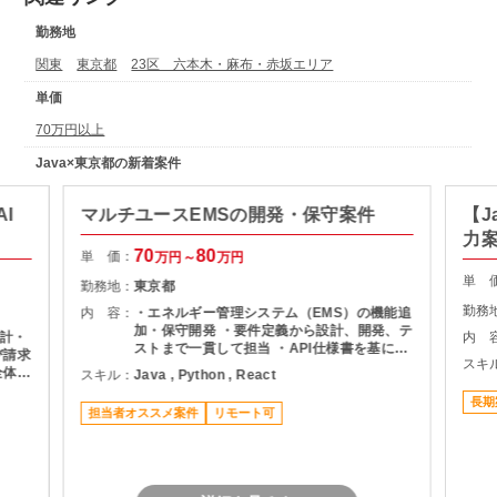
勤務地
関東
東京都
23区 六本木・麻布・赤坂エリア
単価
70万円以上
Java×東京都の新着案件
I
マルチユースEMSの開発・保守案件
【J
力
70
80
単 価：
万円～
万円
単 
勤務地：
東京都
勤務
内 容：
・エネルギー管理システム（EMS）の機能追
加・保守開発 ・要件定義から設計、開発、テ
計・
内 
ストまで一貫して担当 ・API仕様書を基にし
び請求
スキ
たDB設計・ロジック設計 ・設計書作成およ
全体の
スキル：
Java , Python , React
び各種レビュー対応 ・プロジェクト管理支援
よるキ
（進捗・課題管理、関係者調整） ・品質管理
長期
びデー
担当者オススメ案件
リモート可
および開発推進
ナンス
率化の
しての