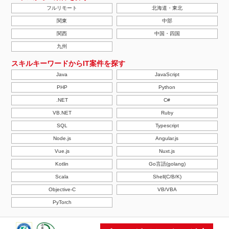
フルリモート
北海道・東北
関東
中部
関西
中国・四国
九州
スキルキーワードからIT案件を探す
Java
JavaScript
PHP
Python
.NET
C#
VB.NET
Ruby
SQL
Typescript
Node.js
Angular.js
Vue.js
Nuxt.js
Kotlin
Go言語(golang)
Scala
Shell(C/B/K)
Objective-C
VB/VBA
PyTorch