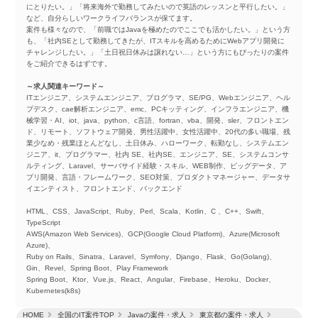
にとりたい。」「将来海外で勤務してみたいので英語のレッスンと平行したい。」
など、自分らしいワークライフバランスが保てます。
案件も様々なので、「前職ではJavaを極めたのでここでも活かしたい。」という方
も、「社内SEとして勤務してきたが、ITスキルを高めるためにWebアプリ開発に
チャレンジしたい。」「土日祝日休みは譲れない…」という方にもぴったりの案件
をご紹介できるはずです。
～求人関連キーワード～
ITエンジニア、システムエンジニア、プログラマ、SE/PG、Webエンジニア、ヘル
プデスク、cae解析エンジニア、emc、PCキッティング、インフラエンジニア、機
械学習・AI、iot、java、python、c言語、fortran、vba、開発、sler、フロントエン
ド、リモート、ソフトウェア開発、男性活躍中、女性活躍中、20代の多い職場、残
業少なめ・残業ほとんどなし、土日休み、ハローワーク、転勤なし、システムエン
ジニア、it、プログラマー、社内 SE、社内SE、エンジニア、SE、システムコンサ
ルティング、Laravel、サーバサイド経験・スキル、WEB制作、ビッグデータ、ア
プリ開発、言語・フレームワーク、SEO対策、プロダクトマネージャー、データサ
イエンティスト、フロントエンド、バックエンド
HTML、CSS、JavaScript、Ruby、Perl、Scala、Kotlin、C 、C++、Swift、
TypeScript
AWS(Amazon Web Services)、GCP(Google Cloud Platform)、Azure(Microsoft
Azure)、
Ruby on Rails、Sinatra、Laravel、Symfony、Django、Flask、Go(Golang)、
Gin、Revel、Spring Boot、Play Framework
Spring Boot、Ktor、Vue.js、React、Angular、Firebase、Heroku、Docker、
Kubernetes(k8s)
HOME
全国のIT案件TOP
Javaの案件・求人
東京都の案件・求人