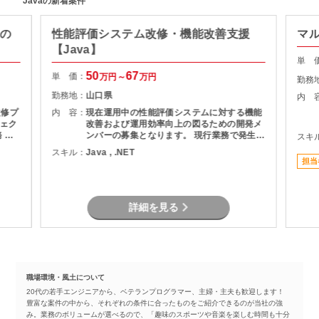
Javaの新着案件
修の
性能評価システム改修・機能改善支援
マ
【Java】
単 
50
67
単 価：
万円～
万円
勤務
勤務地：
山口県
内 
改修プ
内 容：
現在運用中の性能評価システムに対する機能
ェク
改善および運用効率向上の図るための開発メ
ンバーの募集となります。 現行業務で発生し
スキ
現行シ
ている課題を整理し、機能追加を実現しま
スキル：
Java , .NET
計書の
す。
担当
作成
者との
詳細を見る
職場環境・風土について
20代の若手エンジニアから、ベテランプログラマー、主婦・主夫も歓迎します！
豊富な案件の中から、それぞれの条件に合ったものをご紹介できるのが当社の強
み。業務のボリュームが選べるので、「趣味のスポーツや音楽を楽しむ時間も十分