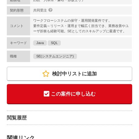
勤務地
23区 六本木・麻布・赤坂エリア
契約形態
共同受注
ワークフローシステムの保守・運用開発案件です。
コメント
要件定義～リリース・運用まで幅広く担当でき、業務改善やユ
ーザ折衝も経験可能。SEとしてのスキルアップに最適です。
キーワード
Java
SQL
職種
SE(システムエンジニア)
検討中リストに追加
この案件に申し込む
閲覧履歴
関連リンク