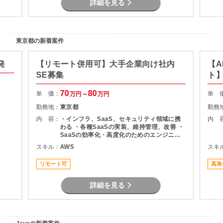
詳細を見る
東京都の新着案件
発
【リモート併用可】大手企業向け社内
【A
SE募集
ト
70
80
単 価：
単 
万円～
万円
勤務地：
東京都
勤務
内 容：
・インフラ、SaaS、セキュリティ領域に携
内 
わる ・各種SaaSの実装、維持管理、改善 ・
SaaSの効率化・高度化のためのエンジニア
リング ・SaaSのシステム課題・障害に対す
スキル：
AWS
スキ
る対策の計画と実装 ・社内NWやオンプレサ
ーバの運用保守 ・拠点のネットワーク配備担
リモート可
高単
当
詳細を見る