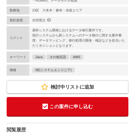
・RDBMS、データモデル知識
勤務地
23区 六本木・麻布・赤坂エリア
契約形態
共同受注
基幹システム開発におけるデータ移行案件です。
現行システムから新システムへのデータ移行に関する要件整
コメント
理、データマッピング、移行処理の開発・検証などを担当いた
だくポジションとなります。
キーワード
Java
その他言語
AWS
職種
SE(システムエンジニア)
検討中リストに追加
この案件に申し込む
閲覧履歴