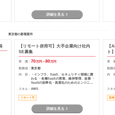
率化の
しての
詳細を見る
東京都の新着案件
発
【リモート併用可】大手企業向け社内
【A
SE募集
ト
70
80
単 価：
単 
万円～
万円
勤務地：
東京都
勤務
内 容：
・インフラ、SaaS、セキュリティ領域に携
内 
わる ・各種SaaSの実装、維持管理、改善 ・
SaaSの効率化・高度化のためのエンジニア
リング ・SaaSのシステム課題・障害に対す
スキル：
AWS
スキ
る対策の計画と実装 ・社内NWやオンプレサ
ーバの運用保守 ・拠点のネットワーク配備担
リモート可
高単
当
詳細を見る