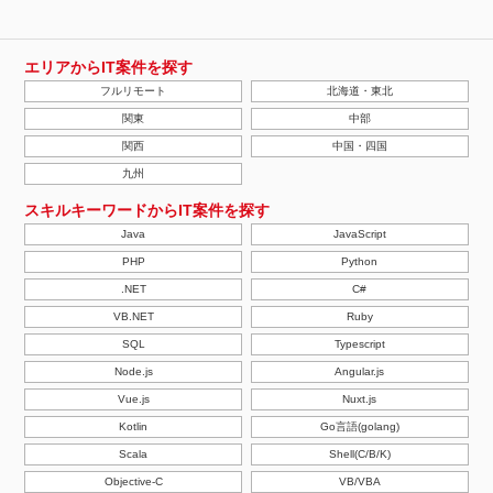
エリアからIT案件を探す
フルリモート
北海道・東北
関東
中部
関西
中国・四国
九州
スキルキーワードからIT案件を探す
Java
JavaScript
PHP
Python
.NET
C#
VB.NET
Ruby
SQL
Typescript
Node.js
Angular.js
Vue.js
Nuxt.js
Kotlin
Go言語(golang)
Scala
Shell(C/B/K)
Objective-C
VB/VBA