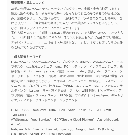
職場環境・風土について
20代の若手エンジニアから、ベテランプログラマー、主婦・主夫も歓迎します！
豊富な案件の中から、それぞれの条件に合ったものをご紹介できるのが当社の強
み。業務のボリュームが選べるので、「趣味のスポーツや音楽を楽しむ時間も十分
にとりたい。」「将来海外で勤務してみたいので英語のレッスンと平行したい。」
など、自分らしいワークライフバランスが保てます。
案件も様々なので、「前職ではJavaを極めたのでここでも活かしたい。」という方
も、「社内SEとして勤務してきたが、ITスキルを高めるためにWebアプリ開発に
チャレンジしたい。」「土日祝日休みは譲れない…」という方にもぴったりの案件
をご紹介できるはずです。
～求人関連キーワード～
ITエンジニア、システムエンジニア、プログラマ、SE/PG、Webエンジニア、ヘル
プデスク、cae解析エンジニア、emc、PCキッティング、インフラエンジニア、機
械学習・AI、iot、java、python、c言語、fortran、vba、開発、sler、フロントエン
ド、リモート、ソフトウェア開発、男性活躍中、女性活躍中、20代の多い職場、残
業少なめ・残業ほとんどなし、土日休み、ハローワーク、転勤なし、システムエン
ジニア、it、プログラマー、社内 SE、社内SE、エンジニア、SE、システムコンサ
ルティング、Laravel、サーバサイド経験・スキル、WEB制作、ビッグデータ、ア
プリ開発、言語・フレームワーク、SEO対策、プロダクトマネージャー、データサ
イエンティスト、フロントエンド、バックエンド
HTML、CSS、JavaScript、Ruby、Perl、Scala、Kotlin、C 、C++、Swift、
TypeScript
AWS(Amazon Web Services)、GCP(Google Cloud Platform)、Azure(Microsoft
Azure)、
Ruby on Rails、Sinatra、Laravel、Symfony、Django、Flask、Go(Golang)、
Gin、Revel、Spring Boot、Play Framework