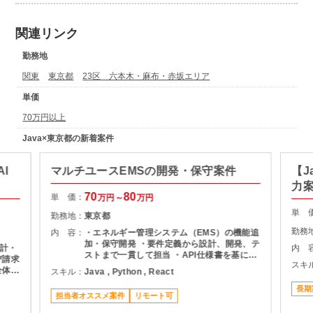
関連リンク
勤務地
関東
東京都
23区 六本木・麻布・赤坂エリア
単価
70万円以上
Java×東京都の新着案件
I
マルチユースEMSの開発・保守案件
【J
力
70
80
単 価：
万円～
万円
単 
勤務地：
東京都
勤務
内 容：
・エネルギー管理システム（EMS）の機能追
加・保守開発 ・要件定義から設計、開発、テ
計・
内 
ストまで一貫して担当 ・API仕様書を基にし
び請求
スキ
たDB設計・ロジック設計 ・設計書作成およ
全体の
スキル：
Java , Python , React
び各種レビュー対応 ・プロジェクト管理支援
よるキ
（進捗・課題管理、関係者調整） ・品質管理
長期
びデー
担当者オススメ案件
リモート可
および開発推進
ナンス