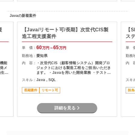
Javaの新着案件
援
【Java/リモート可/長期】次世代CIS製
【S
造工程支援案件
ス
60
65
単 価：
単 
万円～
万円
勤務地：
愛知県
勤務
機能
内 容：
・次世代CIS（顧客情報システム）開発プロ
内 
発メ
ジェクトにおける製造工程をご担当いただき
ます。 ・Javaを用いた開発業務 ・テスト実
ま
施（Junit） ・Oracle環境での開発 ・結合工
スキル：
Java , SQL
スキ
程を中心とした開発支援
長期案件
リモート可
担当
詳細を見る