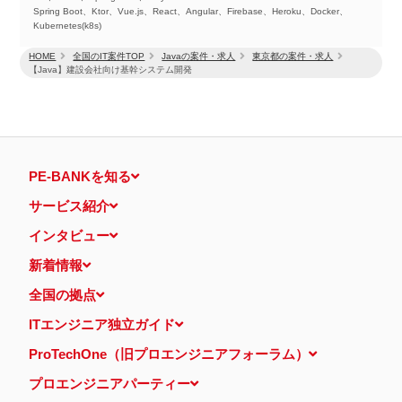
Spring Boot、Ktor、Vue.js、React、Angular、Firebase、Heroku、Docker、
Kubernetes(k8s)
HOME
全国のIT案件TOP
Javaの案件・求人
東京都の案件・求人
【Java】建設会社向け基幹システム開発
PE-BANKを知る
サービス紹介
インタビュー
新着情報
全国の拠点
ITエンジニア独立ガイド
ProTechOne（旧プロエンジニアフォーラム）
プロエンジニアパーティー