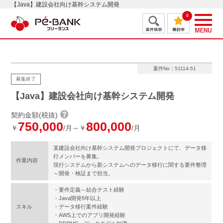
【Java】建設会社向け基幹システム開発
0
案件No：51114-51
募集終了
【Java】建設会社向け基幹システム開発
契約金額(税抜)
750,000
800,000
￥
/月～￥
/月
某建設会社向け基幹システム開発プロジェクトにて、データ移
行メンバーを募集。
作業内容
現行システムから新システムへのデータ移行に関する要件整理
～開発・検証まで担当。
・要件定義～結合テスト経験
・Java開発5年以上
スキル
・データ移行案件経験
・AWS上でのアプリ開発経験