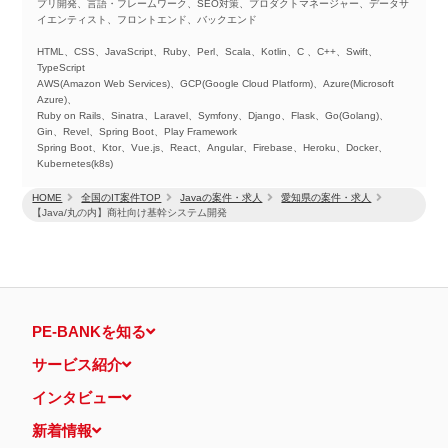
プリ開発、言語・フレームワーク、SEO対策、プロダクトマネージャー、データサ
イエンティスト、フロントエンド、バックエンド
HTML、CSS、JavaScript、Ruby、Perl、Scala、Kotlin、C 、C++、Swift、
TypeScript
AWS(Amazon Web Services)、GCP(Google Cloud Platform)、Azure(Microsoft
Azure)、
Ruby on Rails、Sinatra、Laravel、Symfony、Django、Flask、Go(Golang)、
Gin、Revel、Spring Boot、Play Framework
Spring Boot、Ktor、Vue.js、React、Angular、Firebase、Heroku、Docker、
Kubernetes(k8s)
HOME
全国のIT案件TOP
Javaの案件・求人
愛知県の案件・求人
【Java/丸の内】商社向け基幹システム開発
PE-BANKを知る
サービス紹介
インタビュー
新着情報