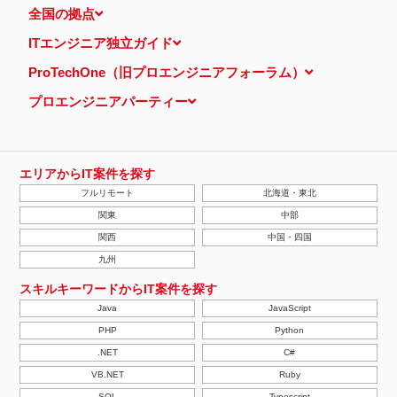
全国の拠点
ITエンジニア独立ガイド
ProTechOne（旧プロエンジニアフォーラム）
プロエンジニアパーティー
エリアからIT案件を探す
フルリモート
北海道・東北
関東
中部
関西
中国・四国
九州
スキルキーワードからIT案件を探す
Java
JavaScript
PHP
Python
.NET
C#
VB.NET
Ruby
SQL
Typescript