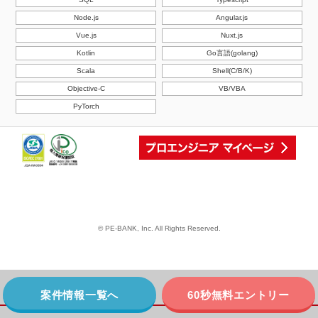
Node.js
Angular.js
Vue.js
Nuxt.js
Kotlin
Go言語(golang)
Scala
Shell(C/B/K)
Objective-C
VB/VBA
PyTorch
© PE-BANK, Inc. All Rights Reserved.
案件情報一覧へ
60秒無料エントリー