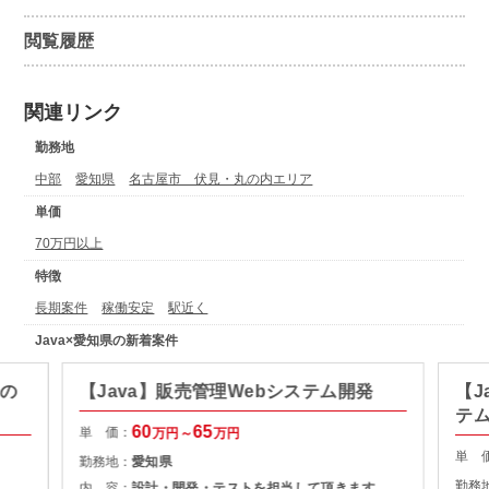
閲覧履歴
関連リンク
勤務地
中部
愛知県
名古屋市 伏見・丸の内エリア
単価
70万円以上
特徴
長期案件
稼働安定
駅近く
Java×愛知県の新着案件
発の
【Java】販売管理Webシステム開発
【J
テ
60
65
単 価：
万円～
万円
単 
勤務地：
愛知県
勤務
内 容：
設計・開発・テストを担当して頂きます。