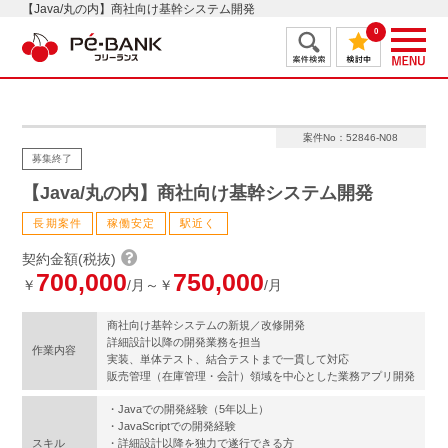
【Java/丸の内】商社向け基幹システム開発
0
案件No：52846-N08
募集終了
【Java/丸の内】商社向け基幹システム開発
長期案件
稼働安定
駅近く
契約金額(税抜)
700,000
750,000
￥
/月～￥
/月
商社向け基幹システムの新規／改修開発
詳細設計以降の開発業務を担当
作業内容
実装、単体テスト、結合テストまで一貫して対応
販売管理（在庫管理・会計）領域を中心とした業務アプリ開発
・Javaでの開発経験（5年以上）
・JavaScriptでの開発経験
スキル
・詳細設計以降を独力で遂行できる方