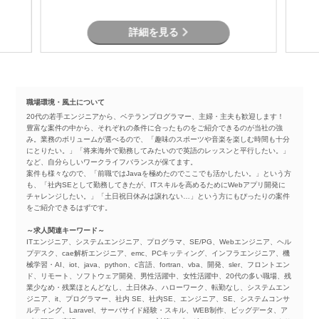
す。
詳細を見る
職場環境・風土について
20代の若手エンジニアから、ベテランプログラマー、主婦・主夫も歓迎します！
豊富な案件の中から、それぞれの条件に合ったものをご紹介できるのが当社の強
み。業務のボリュームが選べるので、「趣味のスポーツや音楽を楽しむ時間も十分
にとりたい。」「将来海外で勤務してみたいので英語のレッスンと平行したい。」
など、自分らしいワークライフバランスが保てます。
案件も様々なので、「前職ではJavaを極めたのでここでも活かしたい。」という方
も、「社内SEとして勤務してきたが、ITスキルを高めるためにWebアプリ開発に
チャレンジしたい。」「土日祝日休みは譲れない…」という方にもぴったりの案件
をご紹介できるはずです。
～求人関連キーワード～
ITエンジニア、システムエンジニア、プログラマ、SE/PG、Webエンジニア、ヘル
プデスク、cae解析エンジニア、emc、PCキッティング、インフラエンジニア、機
械学習・AI、iot、java、python、c言語、fortran、vba、開発、sler、フロントエン
ド、リモート、ソフトウェア開発、男性活躍中、女性活躍中、20代の多い職場、残
業少なめ・残業ほとんどなし、土日休み、ハローワーク、転勤なし、システムエン
ジニア、it、プログラマー、社内 SE、社内SE、エンジニア、SE、システムコンサ
ルティング、Laravel、サーバサイド経験・スキル、WEB制作、ビッグデータ、ア