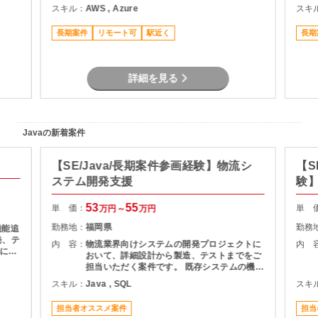
務ア
スキル：
AWS , Azure
スキ
長期案件
リモート可
駅近く
長期
詳細を見る
Javaの新着案件
【SE/Java/長期案件参画経験】物流シ
【S
ステム開発支援
験】
援
53
55
単 価：
単 
万円～
万円
勤務地：
福岡県
勤務
機能追
発、テ
内 容：
物流業界向けシステムの開発プロジェクトに
内 
基にし
おいて、詳細設計から製造、テストまでをご
およ
担当いただく案件です。 既存システムの機能
理支援
追加や改修を中心に対応いただき、長期的に
スキル：
Java , SQL
スキ
質管理
プロジェクトへ参画できる環境となっていま
す。 物流システムの経験がなくても、Java
担当者オススメ案件
担当
による業務系開発経験を活かして参画可能で