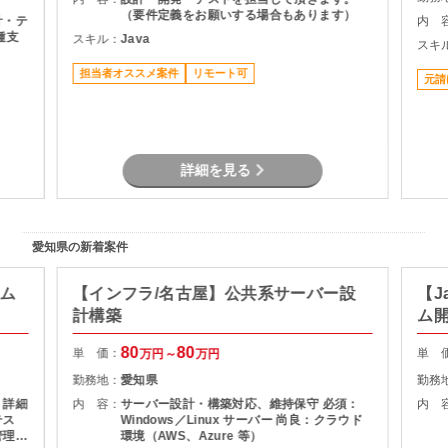
（要件定義をお願いする場合もあります）
計・テ
内 
種支
スキル：
Java
スキ
担当者オススメ案件
リモート可
元請
詳細を見る
愛知県の新着案件
テム
【インフラ/名古屋】公共系サーバー設
【J
計構築
ム
80
80
単 価：
単 
万円～
万円
勤務地：
愛知県
勤務
 詳細
内 容：
サーバー設計・構築対応、維持保守 必須：
内 
テス
Windows／Linux サーバー 尚良：クラウド
管理
環境（AWS、Azure 等）