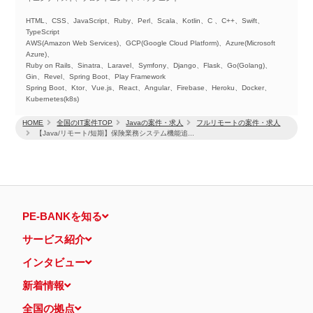
HTML、CSS、JavaScript、Ruby、Perl、Scala、Kotlin、C 、C++、Swift、
TypeScript
AWS(Amazon Web Services)、GCP(Google Cloud Platform)、Azure(Microsoft
Azure)、
Ruby on Rails、Sinatra、Laravel、Symfony、Django、Flask、Go(Golang)、
Gin、Revel、Spring Boot、Play Framework
Spring Boot、Ktor、Vue.js、React、Angular、Firebase、Heroku、Docker、
Kubernetes(k8s)
HOME
全国のIT案件TOP
Javaの案件・求人
フルリモートの案件・求人
【Java/リモート/短期】保険業務システム機能追...
PE-BANKを知る
サービス紹介
インタビュー
新着情報
全国の拠点