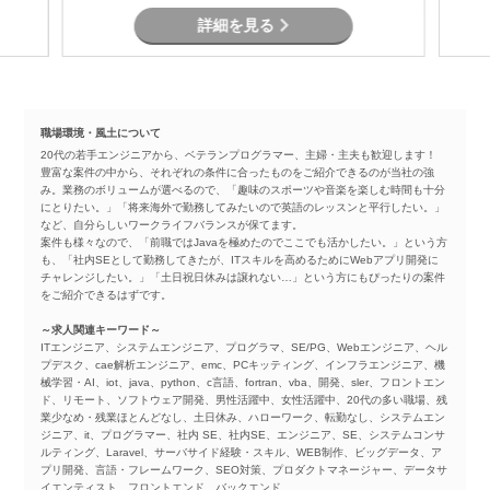
詳細を見る
職場環境・風土について
20代の若手エンジニアから、ベテランプログラマー、主婦・主夫も歓迎します！
豊富な案件の中から、それぞれの条件に合ったものをご紹介できるのが当社の強
み。業務のボリュームが選べるので、「趣味のスポーツや音楽を楽しむ時間も十分
にとりたい。」「将来海外で勤務してみたいので英語のレッスンと平行したい。」
など、自分らしいワークライフバランスが保てます。
案件も様々なので、「前職ではJavaを極めたのでここでも活かしたい。」という方
も、「社内SEとして勤務してきたが、ITスキルを高めるためにWebアプリ開発に
チャレンジしたい。」「土日祝日休みは譲れない…」という方にもぴったりの案件
をご紹介できるはずです。
～求人関連キーワード～
ITエンジニア、システムエンジニア、プログラマ、SE/PG、Webエンジニア、ヘル
プデスク、cae解析エンジニア、emc、PCキッティング、インフラエンジニア、機
械学習・AI、iot、java、python、c言語、fortran、vba、開発、sler、フロントエン
ド、リモート、ソフトウェア開発、男性活躍中、女性活躍中、20代の多い職場、残
業少なめ・残業ほとんどなし、土日休み、ハローワーク、転勤なし、システムエン
ジニア、it、プログラマー、社内 SE、社内SE、エンジニア、SE、システムコンサ
ルティング、Laravel、サーバサイド経験・スキル、WEB制作、ビッグデータ、ア
プリ開発、言語・フレームワーク、SEO対策、プロダクトマネージャー、データサ
イエンティスト、フロントエンド、バックエンド