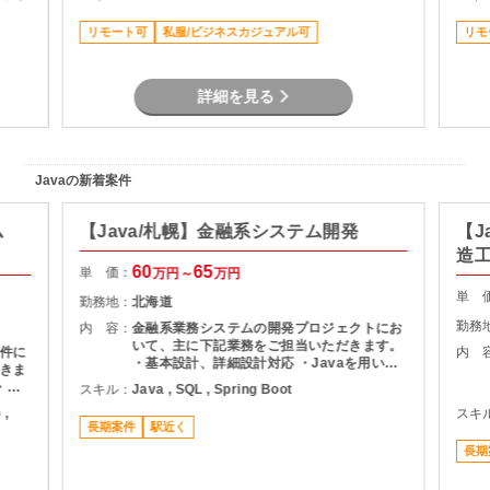
取りま
術習熟のサポート
よる検
リモート可
私服/ビジネスカジュアル可
リモ
詳細を見る
Javaの新着案件
ム
【Java/札幌】金融系システム開発
【J
造
60
65
単 価：
万円～
万円
単 
勤務地：
北海道
勤務
内 容：
金融系業務システムの開発プロジェクトにお
いて、主に下記業務をご担当いただきます。
件に
内 
・基本設計、詳細設計対応 ・Javaを用いた
きま
アプリケーション開発 ・テスト計画および各
・要
スキル：
Java , SQL , Spring Boot
種試験対応 ・開発メンバーへの技術支援・レ
務 ・
 ,
スキ
ビュー ・リリースまでの開発推進
ムの調
長期案件
駅近く
発チー
長期
提案