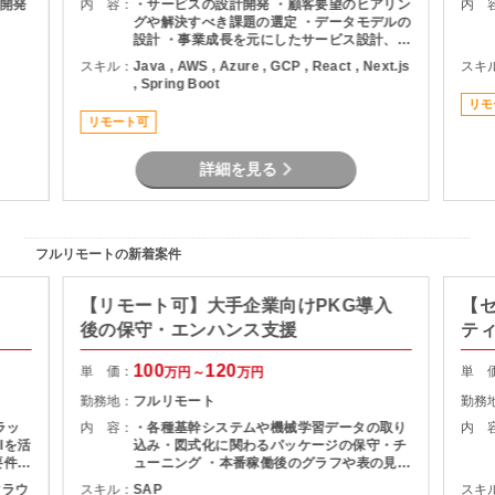
開発
内 容：
・サービスの設計開発 ・顧客要望のヒアリン
内 
グや解決すべき課題の選定 ・データモデルの
設計 ・事業成長を元にしたサービス設計、開
発、開発環境の改善
スキル：
Java , AWS , Azure , GCP , React , Next.js
スキ
, Spring Boot
リモ
リモート可
詳細を見る
フルリモートの新着案件
【リモート可】大手企業向けPKG導入
【
後の保守・エンハンス支援
テ
100
120
単 価：
単 
万円～
万円
勤務地：
フルリモート
勤務
ラッ
内 容：
・各種基幹システムや機械学習データの取り
内 
Iを活
込み・図式化に関わるパッケージの保守・チ
要件に
ューニング ・本番稼働後のグラフや表の見栄
 ・
え変更、微修正対応 ・メンバーへの知見・技
ククラウ
スキル：
SAP
スキ