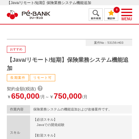
【Java/リモート/短期】保険業務システム機能追加
0
案件No：53156-H03
おすすめ
【Java/リモート/短期】保険業務システム機能追
加
長期案件
リモート可
契約金額(税抜)
650,000
750,000
￥
/月～￥
/月
作業内容
保険業務システムの機能追加および改修案件です。
【必須スキル】
Javaでの開発経験
スキル
【歓迎スキル】