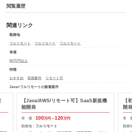
閲覧履歴
関連リンク
勤務地
フルリモート
フルリモート
フルリモート
単価
60万円以上
特徴
おすすめ
長期案件
リモート可
Java×フルリモートの新着案件
産
【Java/AWS/リモート可】SaaS新規機
【初
能開発
開
100
120
単 価：
単 
万円～
万円
勤務地：
フルリモート
勤務