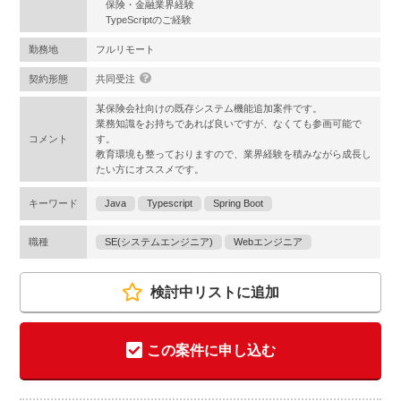
保険・金融業界経験
TypeScriptのご経験
勤務地
フルリモート
契約形態
共同受注
某保険会社向けの既存システム機能追加案件です。
業務知識をお持ちであれば良いですが、なくても参画可能で
コメント
す。
教育環境も整っておりますので、業界経験を積みながら成長し
たい方にオススメです。
キーワード
Java
Typescript
Spring Boot
職種
SE(システムエンジニア)
Webエンジニア
検討中リストに追加
この案件に申し込む