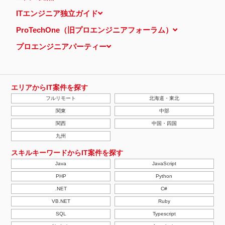
ITエンジニア独立ガイド
ProTechOne（旧プロエンジニアフォーラム）
プロエンジニアパーティー
エリアからIT案件を探す
フルリモート
北海道・東北
関東
中部
関西
中国・四国
九州
スキルキーワードからIT案件を探す
Java
JavaScript
PHP
Python
.NET
C#
VB.NET
Ruby
SQL
Typescript