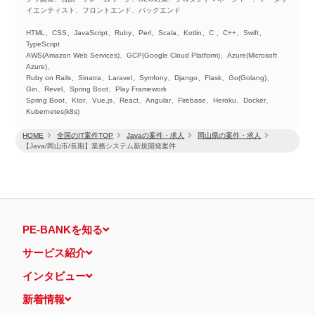
イエンティスト、フロントエンド、バックエンド
HTML、CSS、JavaScript、Ruby、Perl、Scala、Kotlin、C 、C++、Swift、
TypeScript
AWS(Amazon Web Services)、GCP(Google Cloud Platform)、Azure(Microsoft
Azure)、
Ruby on Rails、Sinatra、Laravel、Symfony、Django、Flask、Go(Golang)、
Gin、Revel、Spring Boot、Play Framework
Spring Boot、Ktor、Vue.js、React、Angular、Firebase、Heroku、Docker、
Kubernetes(k8s)
HOME
全国のIT案件TOP
Javaの案件・求人
岡山県の案件・求人
【Java/岡山市/長期】業務システム新規開発案件
PE-BANKを知る
サービス紹介
インタビュー
新着情報