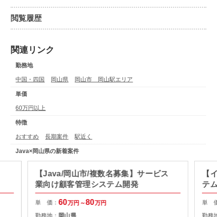
閲覧履歴
関連リンク
勤務地
中国・四国
岡山県
岡山市 岡山駅エリア
単価
60万円以上
特徴
おすすめ
長期案件
駅近く
Java×岡山県の新着案件
【Java/岡山市/複数名募集】サービス
【イ
業向け顧客管理システム開発
テ
60
80
単 価：
単 
万円～
万円
勤務地：
岡山県
勤務