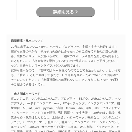
す。
詳細を見る
職場環境・風土について
20代の若手エンジニアから、ベテランプログラマー、主婦・主夫も歓迎します！
豊富な案件の中から、それぞれの条件に合ったものをご紹介できるのが当社の強
み。業務のボリュームが選べるので、「趣味のスポーツや音楽を楽しむ時間も十分
にとりたい。」「将来海外で勤務してみたいので英語のレッスンと平行したい。」
など、自分らしいワークライフバランスが保てます。
案件も様々なので、「前職ではJavaを極めたのでここでも活かしたい。」という方
も、「社内SEとして勤務してきたが、ITスキルを高めるためにWebアプリ開発に
チャレンジしたい。」「土日祝日休みは譲れない…」という方にもぴったりの案件
をご紹介できるはずです。
～求人関連キーワード～
ITエンジニア、システムエンジニア、プログラマ、SE/PG、Webエンジニア、ヘル
プデスク、cae解析エンジニア、emc、PCキッティング、インフラエンジニア、機
械学習・AI、iot、java、python、c言語、fortran、vba、開発、sler、フロントエン
ド、リモート、ソフトウェア開発、男性活躍中、女性活躍中、20代の多い職場、残
業少なめ・残業ほとんどなし、土日休み、ハローワーク、転勤なし、システムエン
ジニア、it、プログラマー、社内 SE、社内SE、エンジニア、SE、システムコンサ
ルティング、Laravel、サーバサイド経験・スキル、WEB制作、ビッグデータ、ア
プリ開発、言語・フレームワーク、SEO対策、プロダクトマネージャー、データサ