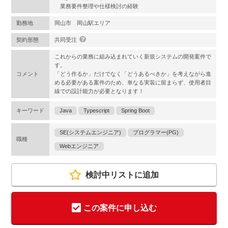
業務要件整理や仕様検討の経験
勤務地
岡山市 岡山駅エリア
契約形態
共同受注
これからの業務に組み込まれていく新規システムの開発案件で
す。
コメント
「どう作るか」だけでなく「どうあるべきか」を考えながら進
める必要がある案件のため、単なる実装に留まらず、使用者目
線での設計能力が必要となります！
キーワード
Java
Typescript
Spring Boot
SE(システムエンジニア)
プログラマー(PG)
職種
Webエンジニア
検討中リストに追加
この案件に申し込む