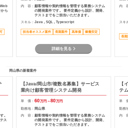
Web
内 容：
顧客情報や契約情報を管理する業務システム
内 
計から
の開発案件です。 要件定義から設計、開発、
テストまでをご担当いただきます。
スキル：
Java , SQL , Typescript
スキ
可
担当者オススメ案件
長期案件
高単価
稼働安定
長期
詳細を見る
岡山県の新着案件
テ
【Java/岡山市/複数名募集】サービス
【イ
業向け顧客管理システム開発
テ
60
80
単 価：
単 
万円～
万円
勤務地：
岡山県
勤務
です。
内 容：
顧客情報や契約情報を管理する業務システム
内 
テス
の開発案件です。 要件定義から設計、開発、
テストまでをご担当いただきます。