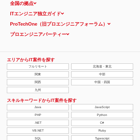
全国の拠点
ITエンジニア独立ガイド
ProTechOne（旧プロエンジニアフォーラム）
プロエンジニアパーティー
エリアからIT案件を探す
フルリモート
北海道・東北
関東
中部
関西
中国・四国
九州
スキルキーワードからIT案件を探す
Java
JavaScript
PHP
Python
.NET
C#
VB.NET
Ruby
SQL
Typescript