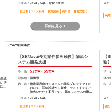
スキル：
Java , SQL , Typescript
スキ
担当者オススメ案件
長期案件
高単価
稼働安定
長期
詳細を見る
Javaの新着案件
【SE/Java/長期案件参画経験】物流シ
【S
ステム開発支援
験】
援
53
55
単 価：
単 
万円～
万円
勤務地：
福岡県
勤務
機能追
発、テ
内 容：
物流業界向けシステムの開発プロジェクトに
内 
基にし
おいて、詳細設計から製造、テストまでをご
およ
担当いただく案件です。 既存システムの機能
理支援
追加や改修を中心に対応いただき、長期的に
スキル：
Java , SQL
スキ
質管理
プロジェクトへ参画できる環境となっていま
す。 物流システムの経験がなくても、Java
担当者オススメ案件
担当
による業務系開発経験を活かして参画可能で