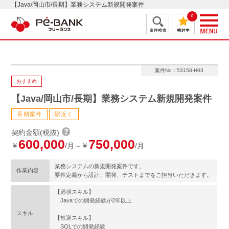
【Java/岡山市/長期】業務システム新規開発案件
0
案件No：53158-H03
おすすめ
【Java/岡山市/長期】業務システム新規開発案件
長期案件
駅近く
契約金額(税抜)
600,000
750,000
￥
/月～￥
/月
業務システムの新規開発案件です。
作業内容
要件定義から設計、開発、テストまでをご担当いただきます。
【必須スキル】
Javaでの開発経験が2年以上
スキル
【歓迎スキル】
SQLでの開発経験