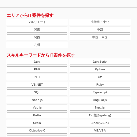
エリアからIT案件を探す
フルリモート
北海道・東北
関東
中部
関西
中国・四国
九州
スキルキーワードからIT案件を探す
Java
JavaScript
PHP
Python
.NET
C#
VB.NET
Ruby
SQL
Typescript
Node.js
Angular.js
Vue.js
Nuxt.js
Kotlin
Go言語(golang)
Scala
Shell(C/B/K)
Objective-C
VB/VBA