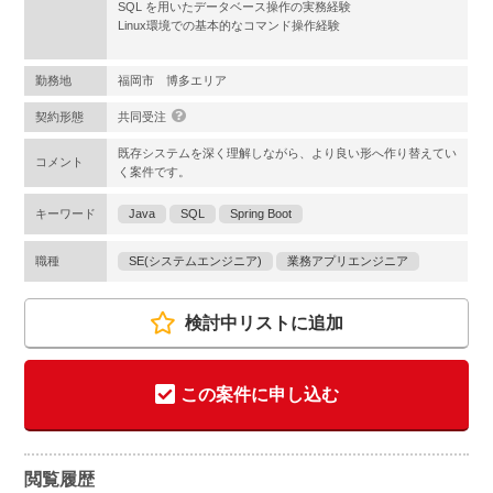
SQL を用いたデータベース操作の実務経験
Linux環境での基本的なコマンド操作経験
勤務地
福岡市 博多エリア
契約形態
共同受注
既存システムを深く理解しながら、より良い形へ作り替えてい
コメント
く案件です。
キーワード
Java
SQL
Spring Boot
職種
SE(システムエンジニア)
業務アプリエンジニア
検討中リストに追加
この案件に申し込む
閲覧履歴