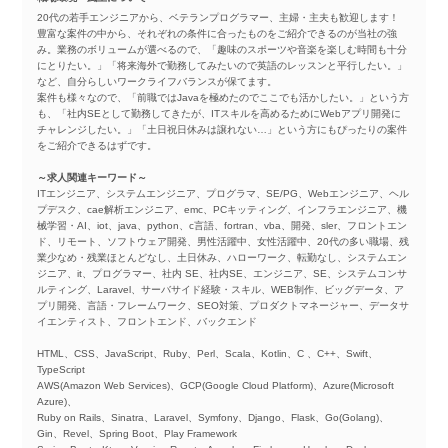
20代の若手エンジニアから、ベテランプログラマー、主婦・主夫も歓迎します！
豊富な案件の中から、それぞれの条件に合ったものをご紹介できるのが当社の強
み。業務のボリュームが選べるので、「趣味のスポーツや音楽を楽しむ時間も十分
にとりたい。」「将来海外で勤務してみたいので英語のレッスンと平行したい。」
など、自分らしいワークライフバランスが保てます。
案件も様々なので、「前職ではJavaを極めたのでここでも活かしたい。」という方
も、「社内SEとして勤務してきたが、ITスキルを高めるためにWebアプリ開発に
チャレンジしたい。」「土日祝日休みは譲れない…」という方にもぴったりの案件
をご紹介できるはずです。
～求人関連キーワード～
ITエンジニア、システムエンジニア、プログラマ、SE/PG、Webエンジニア、ヘル
プデスク、cae解析エンジニア、emc、PCキッティング、インフラエンジニア、機
械学習・AI、iot、java、python、c言語、fortran、vba、開発、sler、フロントエン
ド、リモート、ソフトウェア開発、男性活躍中、女性活躍中、20代の多い職場、残
業少なめ・残業ほとんどなし、土日休み、ハローワーク、転勤なし、システムエン
ジニア、it、プログラマー、社内 SE、社内SE、エンジニア、SE、システムコンサ
ルティング、Laravel、サーバサイド経験・スキル、WEB制作、ビッグデータ、ア
プリ開発、言語・フレームワーク、SEO対策、プロダクトマネージャー、データサ
イエンティスト、フロントエンド、バックエンド
HTML、CSS、JavaScript、Ruby、Perl、Scala、Kotlin、C 、C++、Swift、
TypeScript
AWS(Amazon Web Services)、GCP(Google Cloud Platform)、Azure(Microsoft
Azure)、
Ruby on Rails、Sinatra、Laravel、Symfony、Django、Flask、Go(Golang)、
Gin、Revel、Spring Boot、Play Framework