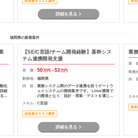
担当者オススメ案件
担当
による業務系開発経験を活かして参画可能で
す。
詳細を見る
福岡県の新着案件
業
【SE/C言語/チーム開発経験】基幹シス
業
テム連携開発支援
単 
50
53
単 価：
万円～
万円
勤務
勤務地：
福岡県
内 
動化
内 容：
業務システム間のデータ連携を担うゲートウ
詳細
ェイシステムの開発案件です。 Linux環境で
るこ
の開発となり、設計・実装・テストを通じて
スキ
積み
システムの安定稼働を支える役割を担当いた
スキル：
C言語
とし
だきます。 長期案件のため、腰を据えて開発
高単
に携わりたい方におすすめです。
担当者オススメ案件
詳細を見る