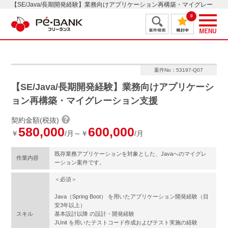
【SE/Java/長期開発経験】業務向けアプリケーション再構築・マイグレー
ション支援
0
案件No：53197-Q07
【SE/Java/長期開発経験】業務向けアプリケーシ
ョン再構築・マイグレーション支援
契約金額(税抜)
580,000
600,000
￥
/月～￥
/月
既存業務アプリケーションを対象とした、Javaへのマイグレ
作業内容
ーション案件です。
＜必須＞
Java（Spring Boot） を用いたアプリケーション開発経験（目
安3年以上）
スキル
基本設計以降 の設計・開発経験
JUnit を用いたテストコード作成およびテスト実施の経験