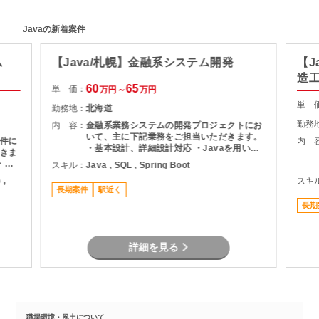
Javaの新着案件
ム
【Java/札幌】金融系システム開発
【J
造
60
65
単 価：
万円～
万円
単 
勤務地：
北海道
勤務
内 容：
金融系業務システムの開発プロジェクトにお
いて、主に下記業務をご担当いただきます。
件に
内 
・基本設計、詳細設計対応 ・Javaを用いた
きま
アプリケーション開発 ・テスト計画および各
・要
スキル：
Java , SQL , Spring Boot
種試験対応 ・開発メンバーへの技術支援・レ
務 ・
 ,
スキ
ビュー ・リリースまでの開発推進
ムの調
長期案件
駅近く
発チー
長期
提案
詳細を見る
職場環境・風土について