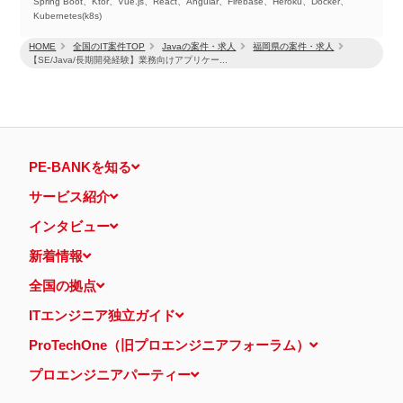
Spring Boot、Ktor、Vue.js、React、Angular、Firebase、Heroku、Docker、
Kubernetes(k8s)
HOME
全国のIT案件TOP
Javaの案件・求人
福岡県の案件・求人
【SE/Java/長期開発経験】業務向けアプリケー...
PE-BANKを知る
サービス紹介
インタビュー
新着情報
全国の拠点
ITエンジニア独立ガイド
ProTechOne（旧プロエンジニアフォーラム）
プロエンジニアパーティー