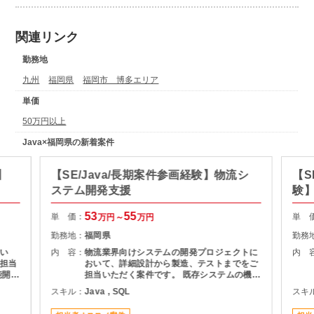
関連リンク
勤務地
九州
福岡県
福岡市 博多エリア
単価
50万円以上
Java×福岡県の新着案件
】
【SE/Java/長期案件参画経験】物流シ
【S
ステム開発支援
験】
援
53
55
単 価：
単 
万円～
万円
勤務地：
福岡県
勤務
い
内 容：
物流業界向けシステムの開発プロジェクトに
内 
担当
おいて、詳細設計から製造、テストまでをご
担当いただく案件です。 既存システムの機能
いた
追加や改修を中心に対応いただき、長期的に
スキル：
Java , SQL
スキ
プロジェクトへ参画できる環境となっていま
ポジ
す。 物流システムの経験がなくても、Java