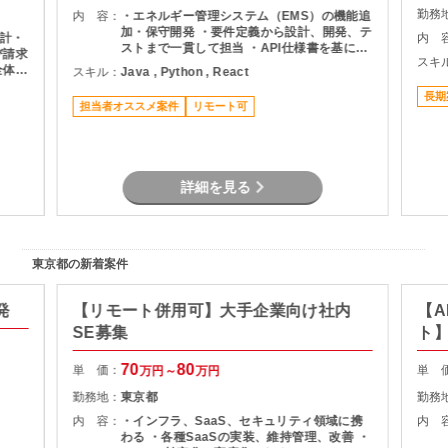
勤務
内 容：
・エネルギー管理システム（EMS）の機能追
加・保守開発 ・要件定義から設計、開発、テ
計・
内 
ストまで一貫して担当 ・API仕様書を基にし
び請求
スキ
たDB設計・ロジック設計 ・設計書作成およ
全体の
スキル：
Java , Python , React
び各種レビュー対応 ・プロジェクト管理支援
よるキ
（進捗・課題管理、関係者調整） ・品質管理
長期
びデー
担当者オススメ案件
リモート可
および開発推進
ナンス
率化の
しての
詳細を見る
東京都の新着案件
発
【リモート併用可】大手企業向け社内
【A
SE募集
ト
70
80
単 価：
単 
万円～
万円
勤務地：
東京都
勤務
内 容：
・インフラ、SaaS、セキュリティ領域に携
内 
わる ・各種SaaSの実装、維持管理、改善 ・