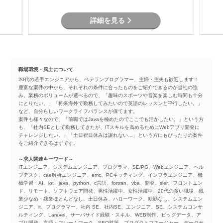
す。
詳細を見る
職場環境・風土について
20代の若手エンジニアから、ベテランプログラマー、主婦・主夫も歓迎します！
豊富な案件の中から、それぞれの条件に合ったものをご紹介できるのが当社の強
み。業務のボリュームが選べるので、「趣味のスポーツや音楽を楽しむ時間も十分
にとりたい。」「将来海外で勤務してみたいので英語のレッスンと平行したい。」
など、自分らしいワークライフバランスが保てます。
案件も様々なので、「前職ではJavaを極めたのでここでも活かしたい。」という方
も、「社内SEとして勤務してきたが、ITスキルを高めるためにWebアプリ開発に
チャレンジしたい。」「土日祝日休みは譲れない…」という方にもぴったりの案件
をご紹介できるはずです。
～求人関連キーワード～
ITエンジニア、システムエンジニア、プログラマ、SE/PG、Webエンジニア、ヘル
プデスク、cae解析エンジニア、emc、PCキッティング、インフラエンジニア、機
械学習・AI、iot、java、python、c言語、fortran、vba、開発、sler、フロントエン
ド、リモート、ソフトウェア開発、男性活躍中、女性活躍中、20代の多い職場、残
業少なめ・残業ほとんどなし、土日休み、ハローワーク、転勤なし、システムエン
ジニア、it、プログラマー、社内 SE、社内SE、エンジニア、SE、システムコンサ
ルティング、Laravel、サーバサイド経験・スキル、WEB制作、ビッグデータ、ア
プリ開発、言語・フレームワーク、SEO対策、プロダクトマネージャー、データサ