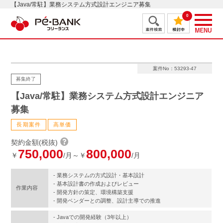
【Java/常駐】業務システム方式設計エンジニア募集
0
案件No：53293-47
募集終了
【Java/常駐】業務システム方式設計エンジニア
募集
長期案件
高単価
契約金額(税抜)
750,000
800,000
￥
/月～￥
/月
- 業務システムの方式設計・基本設計
- 基本設計書の作成およびレビュー
作業内容
- 開発方針の策定、環境構築支援
- 開発ベンダーとの調整、設計主導での推進
- Javaでの開発経験（3年以上）