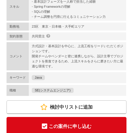
- 基本設計フェーズを一人称で担当した経験
スキル
- Spring Frameworkの理解
- SQLの理解
- チーム調整を円滑に行えるコミュニケーション力
勤務地
23区 東京・日本橋・大手町エリア
契約形態
共同受注
方式設計・基本設計を中心に、上流工程をリードいただくポジ
ションです。
コメント
開発チームやベンダーと密に連携しながら、設計主導でプロジ
ェクトを推進できるため、上流スキルをさらに磨きたい方に最
適な環境です。
キーワード
Java
職種
SE(システムエンジニア)
検討中リストに追加
この案件に申し込む