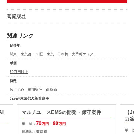
閲覧履歴
関連リンク
勤務地
関東
東京都
23区 東京・日本橋・大手町エリア
単価
70万円以上
特徴
おすすめ
長期案件
高単価
Java×東京都の新着案件
I
マルチユースEMSの開発・保守案件
【J
力
70
80
単 価：
万円～
万円
単 
勤務地：
東京都