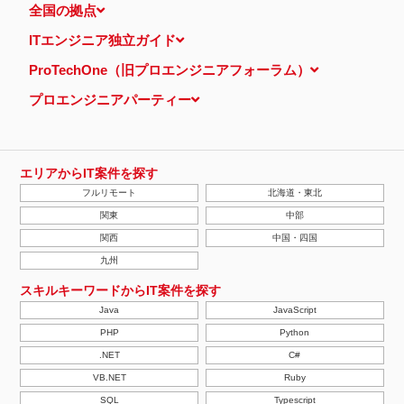
全国の拠点
ITエンジニア独立ガイド
ProTechOne（旧プロエンジニアフォーラム）
プロエンジニアパーティー
エリアからIT案件を探す
フルリモート
北海道・東北
関東
中部
関西
中国・四国
九州
スキルキーワードからIT案件を探す
Java
JavaScript
PHP
Python
.NET
C#
VB.NET
Ruby
SQL
Typescript