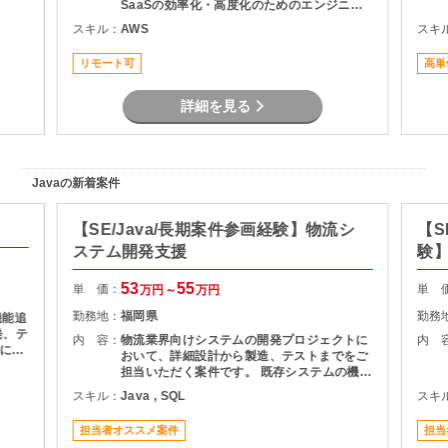
SaaSの効率化・高度化のためのエンジニア
リング ・SaaSのシステム課題・障害に対す
スキル：
AWS
スキ
る対策の計画と実装 ・社内NWやオンプレサ
ーバの運用保守 ・拠点のネットワーク配備担
リモート可
高単
当
詳細を見る
Javaの新着案件
【SE/Java/長期案件参画経験】物流シ
【S
ステム開発支援
験】
援
53
55
単 価：
単 
万円～
万円
勤務地：
福岡県
勤務
機能追
発、テ
内 容：
物流業界向けシステムの開発プロジェクトに
内 
基にし
おいて、詳細設計から製造、テストまでをご
およ
担当いただく案件です。 既存システムの機能
理支援
追加や改修を中心に対応いただき、長期的に
スキル：
Java , SQL
スキ
質管理
プロジェクトへ参画できる環境となっていま
す。 物流システムの経験がなくても、Java
担当者オススメ案件
担当
による業務系開発経験を活かして参画可能で