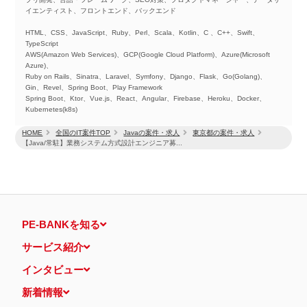
イエンティスト、フロントエンド、バックエンド
HTML、CSS、JavaScript、Ruby、Perl、Scala、Kotlin、C 、C++、Swift、
TypeScript
AWS(Amazon Web Services)、GCP(Google Cloud Platform)、Azure(Microsoft
Azure)、
Ruby on Rails、Sinatra、Laravel、Symfony、Django、Flask、Go(Golang)、
Gin、Revel、Spring Boot、Play Framework
Spring Boot、Ktor、Vue.js、React、Angular、Firebase、Heroku、Docker、
Kubernetes(k8s)
HOME
全国のIT案件TOP
Javaの案件・求人
東京都の案件・求人
【Java/常駐】業務システム方式設計エンジニア募...
PE-BANKを知る
サービス紹介
インタビュー
新着情報