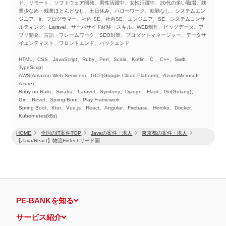
ド、リモート、ソフトウェア開発、男性活躍中、女性活躍中、20代の多い職場、残
業少なめ・残業ほとんどなし、土日休み、ハローワーク、転勤なし、システムエン
ジニア、it、プログラマー、社内 SE、社内SE、エンジニア、SE、システムコンサ
ルティング、Laravel、サーバサイド経験・スキル、WEB制作、ビッグデータ、ア
プリ開発、言語・フレームワーク、SEO対策、プロダクトマネージャー、データサ
イエンティスト、フロントエンド、バックエンド
HTML、CSS、JavaScript、Ruby、Perl、Scala、Kotlin、C 、C++、Swift、
TypeScript
AWS(Amazon Web Services)、GCP(Google Cloud Platform)、Azure(Microsoft
Azure)、
Ruby on Rails、Sinatra、Laravel、Symfony、Django、Flask、Go(Golang)、
Gin、Revel、Spring Boot、Play Framework
Spring Boot、Ktor、Vue.js、React、Angular、Firebase、Heroku、Docker、
Kubernetes(k8s)
HOME
全国のIT案件TOP
Javaの案件・求人
東京都の案件・求人
【Java/React】物流Fintechリード開...
PE-BANKを知る
サービス紹介