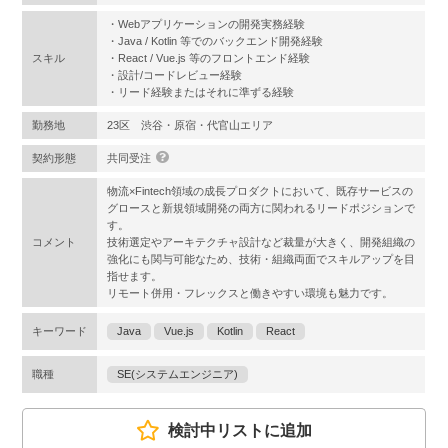
・Webアプリケーションの開発実務経験
・Java / Kotlin 等でのバックエンド開発経験
スキル
・React / Vue.js 等のフロントエンド経験
・設計/コードレビュー経験
・リード経験またはそれに準ずる経験
勤務地
23区 渋谷・原宿・代官山エリア
契約形態
共同受注
物流×Fintech領域の成長プロダクトにおいて、既存サービスの
グロースと新規領域開発の両方に関われるリードポジションで
す。
コメント
技術選定やアーキテクチャ設計など裁量が大きく、開発組織の
強化にも関与可能なため、技術・組織両面でスキルアップを目
指せます。
リモート併用・フレックスと働きやすい環境も魅力です。
キーワード
Java
Vue.js
Kotlin
React
職種
SE(システムエンジニア)
検討中リストに追加