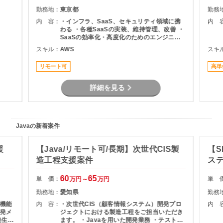
勤務地：
東京都
勤務
内 容：
・インフラ、SaaS、セキュリティ領域に携
内 
わる ・各種SaaSの実装、維持管理、改善 ・
SaaSの効率化・高度化のためのエンジニア
リング ・SaaSのシステム課題・障害に対す
スキル：
AWS
スキ
る対策の計画と実装 ・社内NWやオンプレサ
ーバの運用保守 ・拠点のネットワーク配備担
リモート可
高単
当
詳細を見る
Javaの新着案件
援
【Java/リモート可/長期】次世代CIS製
【S
造工程支援案件
ス
60
65
単 価：
単 
万円～
万円
勤務地：
愛知県
勤務
機能
内 容：
・次世代CIS（顧客情報システム）開発プロ
内 
発メ
ジェクトにおける製造工程をご担当いただき
ます。 ・Javaを用いた開発業務 ・テスト実