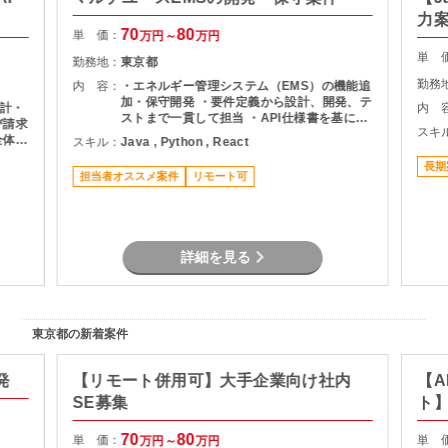
力
70
80
単 価：
万円～
万円
単 
勤務地：
東京都
勤務
内 容：
・エネルギー管理システム（EMS）の機能追
加・保守開発 ・要件定義から設計、開発、テ
計・
内 
ストまで一貫して担当 ・API仕様書を基にし
び請求
スキ
たDB設計・ロジック設計 ・設計書作成およ
全体の
スキル：
Java , Python , React
び各種レビュー対応 ・プロジェクト管理支援
よるキ
（進捗・課題管理、関係者調整） ・品質管理
長期
びデー
担当者オススメ案件
リモート可
および開発推進
ナンス
率化の
しての
詳細を見る
東京都の新着案件
発
【リモート併用可】大手企業向け社内
【A
SE募集
ト
70
80
単 価：
単 
万円～
万円