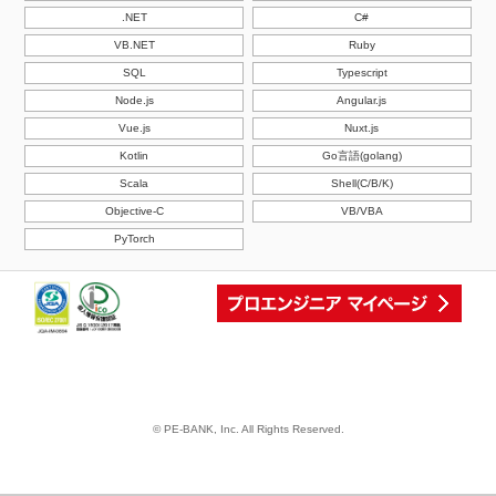
.NET
C#
VB.NET
Ruby
SQL
Typescript
Node.js
Angular.js
Vue.js
Nuxt.js
Kotlin
Go言語(golang)
Scala
Shell(C/B/K)
Objective-C
VB/VBA
PyTorch
© PE-BANK, Inc. All Rights Reserved.