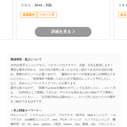
ま
施（Junit） ・Oracle環境での開発 ・結合工
スキル：
Java , SQL
スキ
程を中心とした開発支援
長期案件
リモート可
担当
詳細を見る
職場環境・風土について
20代の若手エンジニアから、ベテランプログラマー、主婦・主夫も歓迎します！
豊富な案件の中から、それぞれの条件に合ったものをご紹介できるのが当社の強
み。業務のボリュームが選べるので、「趣味のスポーツや音楽を楽しむ時間も十分
にとりたい。」「将来海外で勤務してみたいので英語のレッスンと平行したい。」
など、自分らしいワークライフバランスが保てます。
案件も様々なので、「前職ではJavaを極めたのでここでも活かしたい。」という方
も、「社内SEとして勤務してきたが、ITスキルを高めるためにWebアプリ開発に
チャレンジしたい。」「土日祝日休みは譲れない…」という方にもぴったりの案件
をご紹介できるはずです。
～求人関連キーワード～
ITエンジニア、システムエンジニア、プログラマ、SE/PG、Webエンジニア、ヘル
プデスク、cae解析エンジニア、emc、PCキッティング、インフラエンジニア、機
械学習・AI、iot、java、python、c言語、fortran、vba、開発、sler、フロントエン