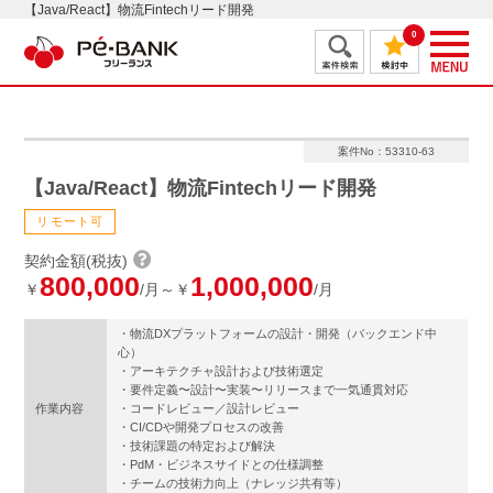
【Java/React】物流Fintechリード開発
0
案件No：53310-63
【Java/React】物流Fintechリード開発
リモート可
契約金額(税抜)
800,000
1,000,000
￥
/月～￥
/月
・物流DXプラットフォームの設計・開発（バックエンド中
心）
・アーキテクチャ設計および技術選定
・要件定義〜設計〜実装〜リリースまで一気通貫対応
作業内容
・コードレビュー／設計レビュー
・CI/CDや開発プロセスの改善
・技術課題の特定および解決
・PdM・ビジネスサイドとの仕様調整
・チームの技術力向上（ナレッジ共有等）