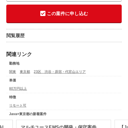
この案件に申し込む
閲覧履歴
関連リンク
勤務地
関東
東京都
23区 渋谷・原宿・代官山エリア
単価
80万円以上
特徴
リモート可
Java×東京都の新着案件
I
マルチユースEMSの開発・保守案件
【J