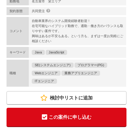
勤務地
名古屋市 栄エリア
契約形態
共同受注
自動車業界のシステム開発経験者歓迎！
在宅可能なハイブリッド勤務で、通勤・働き方のバランスも取
コメント
りやすい案件です。
興味はあるが不安もある。という方も、まずは一度お気軽にご
相談ください
キーワード
Java
JavaScript
SE(システムエンジニア)
プログラマー(PG)
職種
Webエンジニア
業務アプリエンジニア
ITエンジニア
検討中リストに追加
この案件に申し込む