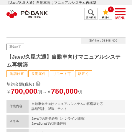
【Java/久屋大通】自動車向けマニュアルシステム再構築
0
案件No：53348-N06
募集終了
【Java/久屋大通】自動車向けマニュアルシステ
ム再構築
元請け直
長期案件
リモート可
駅近く
契約金額(税抜)
700,000
750,000
￥
/月～￥
/月
自動車会社向けマニュアルシステムの再構築対応
作業内容
詳細設計、製造、テスト
Javaでの開発経験（オンライン開発）
スキル
JavaScriptでの開発経験