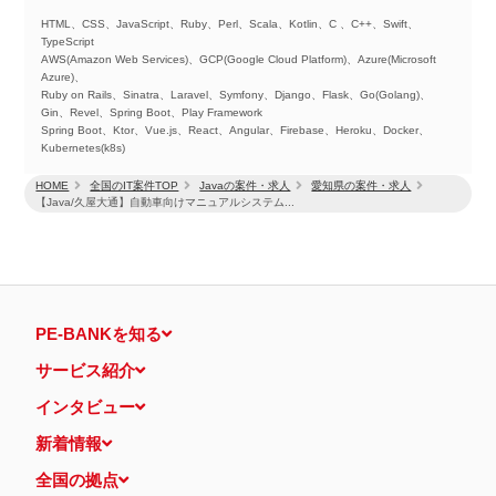
HTML、CSS、JavaScript、Ruby、Perl、Scala、Kotlin、C 、C++、Swift、
TypeScript
AWS(Amazon Web Services)、GCP(Google Cloud Platform)、Azure(Microsoft
Azure)、
Ruby on Rails、Sinatra、Laravel、Symfony、Django、Flask、Go(Golang)、
Gin、Revel、Spring Boot、Play Framework
Spring Boot、Ktor、Vue.js、React、Angular、Firebase、Heroku、Docker、
Kubernetes(k8s)
HOME
全国のIT案件TOP
Javaの案件・求人
愛知県の案件・求人
【Java/久屋大通】自動車向けマニュアルシステム...
PE-BANKを知る
サービス紹介
インタビュー
新着情報
全国の拠点