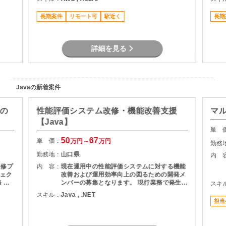
長期案件
リモート可
駅近く
長期
詳細を見る
Javaの新着案件
修の
性能評価システム改修・機能改善支援
マ
【Java】
単 
50
67
単 価：
万円～
万円
勤務
勤務地：
山口県
内 
改修プ
内 容：
現在運用中の性能評価システムに対する機能
ェク
改善および運用効率向上の図るための開発メ
ンバーの募集となります。 現行業務で発生し
スキ
現行シ
ている課題を整理し、機能追加を実現しま
スキル：
Java , .NET
計書の
す。
担当
作成
者との