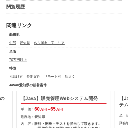
閲覧履歴
関連リンク
勤務地
中部
愛知県
名古屋市 栄エリア
単価
70万円以上
特徴
元請け直
長期案件
リモート可
駅近く
Java×愛知県の新着案件
発の
【Java】販売管理Webシステム開発
【J
テ
60
65
単 価：
万円～
万円
単 
勤務地：
愛知県
勤務
内 容：
設計・開発・テストを担当して頂きます。