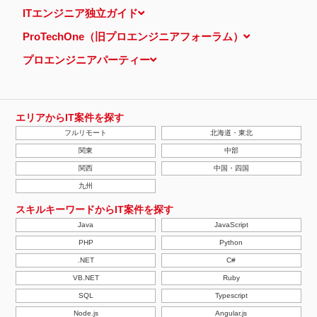
ITエンジニア独立ガイド
ProTechOne（旧プロエンジニアフォーラム）
プロエンジニアパーティー
エリアからIT案件を探す
フルリモート
北海道・東北
関東
中部
関西
中国・四国
九州
スキルキーワードからIT案件を探す
Java
JavaScript
PHP
Python
.NET
C#
VB.NET
Ruby
SQL
Typescript
Node.js
Angular.js