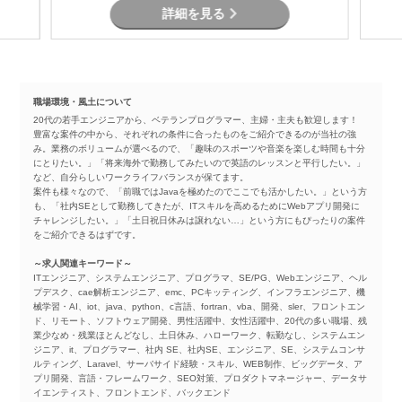
詳細を見る
職場環境・風土について
20代の若手エンジニアから、ベテランプログラマー、主婦・主夫も歓迎します！
豊富な案件の中から、それぞれの条件に合ったものをご紹介できるのが当社の強
み。業務のボリュームが選べるので、「趣味のスポーツや音楽を楽しむ時間も十分
にとりたい。」「将来海外で勤務してみたいので英語のレッスンと平行したい。」
など、自分らしいワークライフバランスが保てます。
案件も様々なので、「前職ではJavaを極めたのでここでも活かしたい。」という方
も、「社内SEとして勤務してきたが、ITスキルを高めるためにWebアプリ開発に
チャレンジしたい。」「土日祝日休みは譲れない…」という方にもぴったりの案件
をご紹介できるはずです。
～求人関連キーワード～
ITエンジニア、システムエンジニア、プログラマ、SE/PG、Webエンジニア、ヘル
プデスク、cae解析エンジニア、emc、PCキッティング、インフラエンジニア、機
械学習・AI、iot、java、python、c言語、fortran、vba、開発、sler、フロントエン
ド、リモート、ソフトウェア開発、男性活躍中、女性活躍中、20代の多い職場、残
業少なめ・残業ほとんどなし、土日休み、ハローワーク、転勤なし、システムエン
ジニア、it、プログラマー、社内 SE、社内SE、エンジニア、SE、システムコンサ
ルティング、Laravel、サーバサイド経験・スキル、WEB制作、ビッグデータ、ア
プリ開発、言語・フレームワーク、SEO対策、プロダクトマネージャー、データサ
イエンティスト、フロントエンド、バックエンド