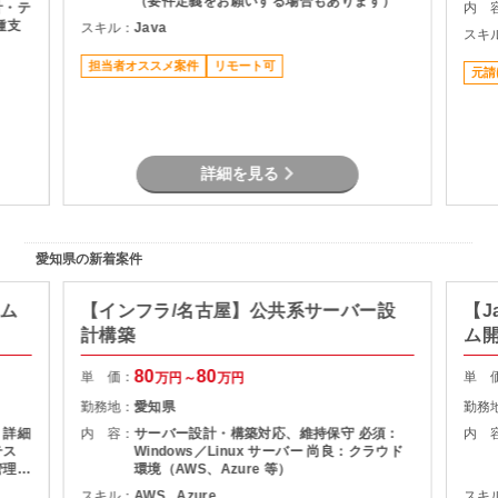
（要件定義をお願いする場合もあります）
計・テ
内 
種支
スキル：
Java
スキ
担当者オススメ案件
リモート可
元請
詳細を見る
愛知県の新着案件
テム
【インフラ/名古屋】公共系サーバー設
【J
計構築
ム
80
80
単 価：
単 
万円～
万円
勤務地：
愛知県
勤務
 詳細
内 容：
サーバー設計・構築対応、維持保守 必須：
内 
テス
Windows／Linux サーバー 尚良：クラウド
管理
環境（AWS、Azure 等）
務ア
スキル：
AWS , Azure
スキ