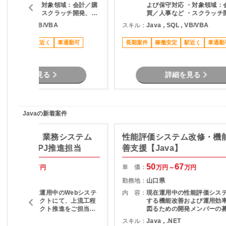
よび保守対応 ・対象領域：会計／購
よび保守対応 ・対象領域：
買／人事など ・スクラッチ開発、パ
買／人事など ・スクラッチ
ッケージアドオン対応・ ・要件定義
ッケージアドオン対応・ ・
ava , SQL , VB/VBA
スキル：
Java , SQL , VB/VBA
～開発、検証工程まで一貫して担当
～開発、検証工程まで一貫
・ユーザーからの問い合わせ対応
・ユーザーからの問い合わ
稼働安定
駅近く
車通勤可
長期案件
稼働安定
駅近く
車通勤
詳細を見る
詳細を見る
Javaの新着案件
a/上流工程】業務システム
性能評価システム改修・機
要件定義・PJ推進担当
善支援【Java】
70
75
50
67
単 価：
万円～
万円
万円～
万円
大阪府
勤務地：
山口県
大手企業向けに運用中のWebシステ
内 容：
現在運用中の性能評価シス
ム改修プロジェクトにて、上流工程
する機能改善および運用効
およびプロジェクト推進をご担当い
図るための開発メンバーの
だきます。 主な業務 ・利用部門と
ります。 現行業務で発生している課
ava
スキル：
Java , .NET
の要件整理・ヒアリング ・現行シス
題を整理し、機能追加を実