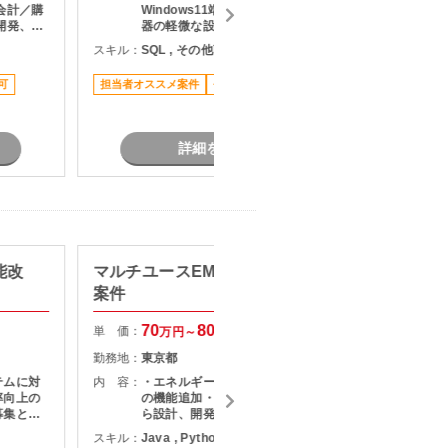
会計／購
Windows11端末サポート ・通信機
スキル：
J
開発、パ
器の軽微な設定作業 ・自治体職員か
要件定義
らの問い合わせ対応
長期案件
スキル：
SQL , その他言語 , Microsoft365
して担当
せ対応
可
担当者オススメ案件
長期案件
駅近く
詳細を見る
能改
マルチユースEMSの開発・保守
【Jav
案件
者向け
70
80
単 価：
単 価：
万円～
万円
勤務地：
東京都
勤務地：
テムに対
内 容：
・エネルギー管理システム（EMS）
内 容：
率向上の
の機能追加・保守開発 ・要件定義か
募集とな
ら設計、開発、テストまで一貫して
スキル：
J
担当 ・API仕様書を基にしたDB設
スキル：
Java , Python , React
現しま
計・ロジック設計 ・設計書作成およ