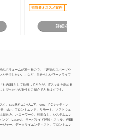
リモート
び各種レビュー対応 ・プロジェクト
担当者オススメ案件
リモート可
管理支援（進捗・課題管理、関係者
調整） ・品質管理および開発推進
詳細を見る
務のボリュームが選べるので、「趣味のスポーツや
ンと平行したい。」など、自分らしいワークライフ
「社内SEとして勤務してきたが、ITスキルを高める
方にもぴったりの案件をご紹介できるはずです。
スク、cae解析エンジニア、emc、PCキッティン
ba、開発、sler、フロントエンド、リモート、ソフトウェ
、土日休み、ハローワーク、転勤なし、システムエン
ング、Laravel、サーバサイド経験・スキル、WEB
ネージャー、データサイエンティスト、フロントエン