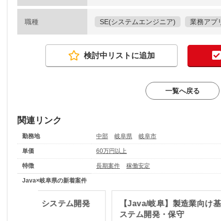
職種
SE(システムエンジニア)
業務アプ
検討中リストに追加
一覧へ戻る
関連リンク
勤務地
中部
岐阜県
岐阜市
単価
60万円以上
特徴
長期案件
稼働安定
Java×岐阜県の新着案件
a/ブリッジ】システム開発
【Java/岐阜】製造業向け
ステム開発・保守