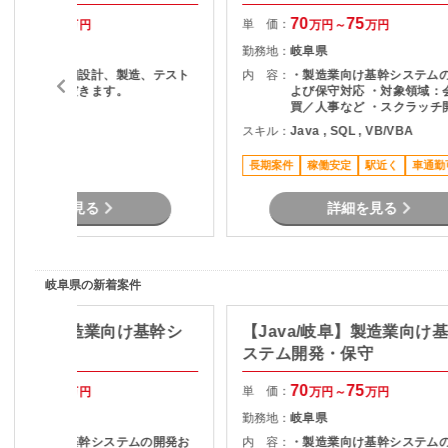
80
90
70
75
単 価：
万円～
万円
万円～
万円
岐阜県
勤務地：
岐阜県
基本設計、詳細設計、製造、テスト
内 容：
・製造業向け基幹システム
をご担当いただきます。
よび保守対応 ・対象領域：
買／人事など ・スクラッチ
ava
ッケージアドオン対応・ ・
スキル：
Java , SQL , VB/VBA
～開発、検証工程まで一貫
・ユーザーからの問い合わ
長期案件
稼働安定
駅近く
車通勤
詳細を見る
詳細を見る
岐阜県の新着案件
a/岐阜】製造業向け基幹シ
【Java/岐阜】製造業向け
開発・保守
ステム開発・保守
70
75
70
75
単 価：
万円～
万円
万円～
万円
岐阜県
勤務地：
岐阜県
・製造業向け基幹システムの開発お
内 容：
・製造業向け基幹システム