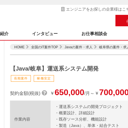
エンジニアをお探しの企業様はこ
ス紹介
インタビュー
お仕事相談会
HOME
全国のIT案件TOP
Javaの案件・求人
岐阜県の案件・求
【Java/岐阜】運送系システム開発
長期案件
稼働安定
650,000
700,00
契約金額(税抜)
￥
/月～￥
・運送系システムの開発プロジェクト
・概要設計、詳細設計
作業内容
・既存ソース分析、機能設計
・製造（Java）、単体・結合テスト