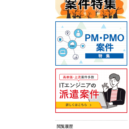
【Java】製造業向けシステム開
【Jav
発支援
支援
閲覧履歴