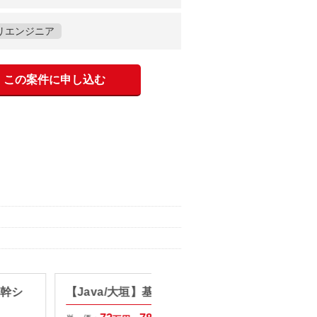
リエンジニア
この案件に申し込む
基幹シ
【Java/大垣】基幹システム改修
【Jav