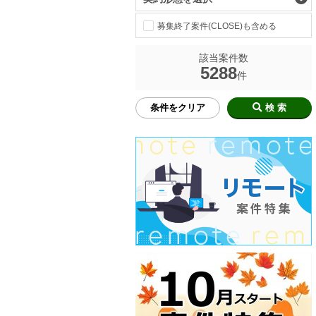
募集終了案件(CLOSE)も含める
該当案件数
5288
件
条件をクリア
検 索