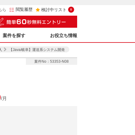
閲覧履歴
ちら
検討中リスト
0
案件を探す
お役立ち情報
人
【Java/岐阜】運送系システム開発
案件No：53353-N08
0
/月