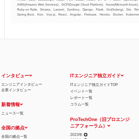
AWS(Amazon Web Services)、GCP(Google Cloud Platform)、Azure(Microsoft Azure
Ruby on Rails、Sinatra、Laravel、Symfony、Django、Flask、Go(Golang)、Gin、Rev
Spring Boot、Ktor、Vue.js、React、Angular、Firebase、Heroku、Docker、Kubernet
インタビュー
ITエンジニア独立ガイド
エンジニアインタビュー
ITエンジニア独立ガイドTOP
企業インタビュー
イベント一覧
レポート一覧
新着情報
コラム一覧
ニュース一覧
ProTechOne（旧プロエンジ
ニアフォーラム）
全国の拠点
2023年
全国の拠点一覧