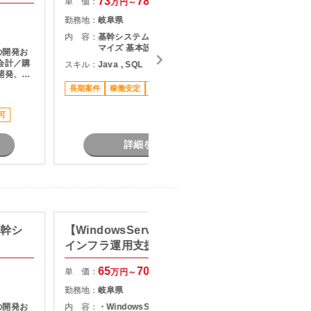
73
78
単 価：
単 価：
万円～
万円
勤務地：
岐阜県
勤務地：
内 容：
基幹システム開発 パッケージカスタ
内 容：
マイズ 基本設計以降の各工程対応
の開発お
会計／購
スキル：
Java , SQL
スキル：
J
開発、パ
要件定義
長期案件
稼働安定
車通勤可
長期案件
して担当
７月スタ
せ対応
可
詳細を見る
基幹シ
【WindowsServer/瑞浪】自治体
【Jav
インフラ運用支援
単 価：
65
70
単 価：
万円～
万円
勤務地：
勤務地：
岐阜県
内 容：
の開発お
内 容：
・WindowsServer（AD）運用 ・