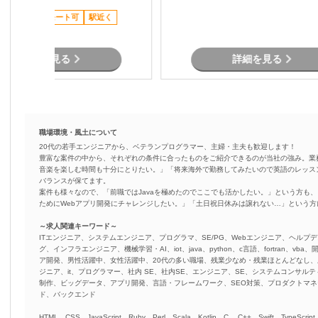
テムの仕様調査・影響分析 ・基本設
す。
高単価
リモート可
駅近く
計書の作成 ・開発工数の算出および
提案資料作成 ・スケジュール管理・
課題管理 ・関係者との折衝・調整業
務 プロジェクト推進支援
詳細を見る
詳細を見る
職場環境・風土について
20代の若手エンジニアから、ベテランプログラマー、主婦・主夫も歓迎します！
豊富な案件の中から、それぞれの条件に合ったものをご紹介できるのが当社の強み。業
音楽を楽しむ時間も十分にとりたい。」「将来海外で勤務してみたいので英語のレッス
バランスが保てます。
案件も様々なので、「前職ではJavaを極めたのでここでも活かしたい。」という方も、
ためにWebアプリ開発にチャレンジしたい。」「土日祝日休みは譲れない…」という
～求人関連キーワード～
ITエンジニア、システムエンジニア、プログラマ、SE/PG、Webエンジニア、ヘルプデ
グ、インフラエンジニア、機械学習・AI、iot、java、python、c言語、fortran、v
ア開発、男性活躍中、女性活躍中、20代の多い職場、残業少なめ・残業ほとんどなし
ジニア、it、プログラマー、社内 SE、社内SE、エンジニア、SE、システムコンサルティ
制作、ビッグデータ、アプリ開発、言語・フレームワーク、SEO対策、プロダクトマ
ド、バックエンド
HTML、CSS、JavaScript、Ruby、Perl、Scala、Kotlin、C 、C++、Swift、TypeScript