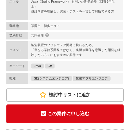
スキル
Java（Spring Framework） を用いた開発経験（目安3年以
上）
設計内容を理解し、実装・テストを一貫して対応できる方
勤務地
福岡市 博多エリア
契約形態
共同受注
製造装置のソフトウェア開発に携わるため、
コメント
「単なる業務系開発ではなく、実機や動作を意識した開発を経
験したい方」におすすめの案件です。
キーワード
Java
C#
職種
SE(システムエンジニア)
業務アプリエンジニア
検討中リストに追加
この案件に申し込む