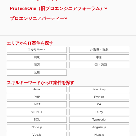
ProTechOne（旧プロエンジニアフォーラム）
プロエンジニアパーティー
エリアからIT案件を探す
フルリモート
北海道・東北
関東
中部
関西
中国・四国
九州
スキルキーワードからIT案件を探す
Java
JavaScript
PHP
Python
.NET
C#
VB.NET
Ruby
SQL
Typescript
Node.js
Angular.js
Vue.js
Nuxt.js