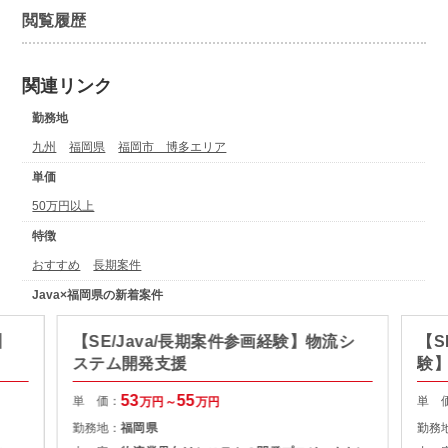
閲覧履歴
関連リンク
勤務地
九州
福岡県
福岡市 博多エリア
単価
50万円以上
特徴
おすすめ
長期案件
Java×福岡県の新着案件
】
【SE/Java/長期案件参画経験】物流シ
【S
ステム開発支援
験】
援
53
55
単 価：
単 
万円～
万円
勤務地：
福岡県
勤務