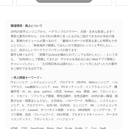
職場環境・風土について
20代の若手エンジニアから、ベテランプログラマー、主婦・主夫も歓迎します！
豊富な案件の中から、それぞれの条件に合ったものをご紹介できるのが当社の強
み。業務のボリュームが選べるので、「趣味のスポーツや音楽を楽しむ時間も十分
にとりたい。」「将来海外で勤務してみたいので英語のレッスンと平行したい。」
など、自分らしいワークライフバランスが保てます。
案件も様々なので、「前職ではJavaを極めたのでここでも活かしたい。」という方
も、「社内SEとして勤務してきたが、ITスキルを高めるためにWebアプリ開発に
チャレンジしたい。」「土日祝日休みは譲れない…」という方にもぴったりの案件
をご紹介できるはずです。
～求人関連キーワード～
ITエンジニア、システムエンジニア、プログラマ、SE/PG、Webエンジニア、ヘル
プデスク、cae解析エンジニア、emc、PCキッティング、インフラエンジニア、機
械学習・AI、iot、java、python、c言語、fortran、vba、開発、sler、フロントエン
ド、リモート、ソフトウェア開発、男性活躍中、女性活躍中、20代の多い職場、残
業少なめ・残業ほとんどなし、土日休み、ハローワーク、転勤なし、システムエン
ジニア、it、プログラマー、社内 SE、社内SE、エンジニア、SE、システムコンサ
ルティング、Laravel、サーバサイド経験・スキル、WEB制作、ビッグデータ、ア
プリ開発、言語・フレームワーク、SEO対策、プロダクトマネージャー、データサ
イエンティスト、フロントエンド、バックエンド
HTML、CSS、JavaScript、Ruby、Perl、Scala、Kotlin、C 、C++、Swift、