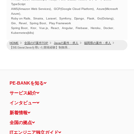
TypeScript
AWS(Amazon Web Services)、GCP(Google Cloud Platform)、Azure(Microsoft
Azure)、
Ruby on Rails、Sinatra、Laravel、Symfony、Django、Flask、Go(Golang)、
Gin、Revel、Spring Boot、Play Framework
Spring Boot、Ktor、Vue.js、React、Angular、Firebase、Heroku、Docker、
Kubernetes(k8s)
HOME
全国のIT案件TOP
Javaの案件・求人
福岡県の案件・求人
【SE/Java/Javaを用いた開発経験】制御系...
PE-BANKを知る
サービス紹介
インタビュー
新着情報
全国の拠点
ITエンジニア独立ガイド