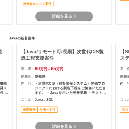
に携わりたい方におすすめです。
担当者オススメ案件
詳細を見る
Javaの新着案件
援
【Java/リモート可/長期】次世代CIS製
【S
造工程支援案件
ス
60
65
単 価：
単 
万円～
万円
勤務地：
愛知県
勤務
機能
内 容：
・次世代CIS（顧客情報システム）開発プロ
内 
発メ
ジェクトにおける製造工程をご担当いただき
ます。 ・Javaを用いた開発業務 ・テスト実
ま
施（Junit） ・Oracle環境での開発 ・結合工
スキル：
Java , SQL
スキ
程を中心とした開発支援
長期案件
リモート可
担当
詳細を見る