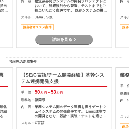
い
内 容：
物流業界向けシステムの開発プロジェクトに
内 
担当
おいて、詳細設計から製造、テストまでをご
担当いただく案件です。 既存システムの機能
いた
追加や改修を中心に対応いただき、長期的に
スキル：
Java , SQL
スキ
プロジェクトへ参画できる環境となっていま
ポジ
す。 物流システムの経験がなくても、Java
担当者オススメ案件
担当
による業務系開発経験を活かして参画可能で
す。
詳細を見る
福岡県の新着案件
業
【SE/C言語/チーム開発経験】基幹シス
業
テム連携開発支援
単 
50
53
単 価：
万円～
万円
勤務
勤務地：
福岡県
内 
動化
内 容：
業務システム間のデータ連携を担うゲートウ
詳細
ェイシステムの開発案件です。 Linux環境で
るこ
の開発となり、設計・実装・テストを通じて
スキ
積み
システムの安定稼働を支える役割を担当いた
スキル：
C言語
とし
だきます。 長期案件のため、腰を据えて開発
高単