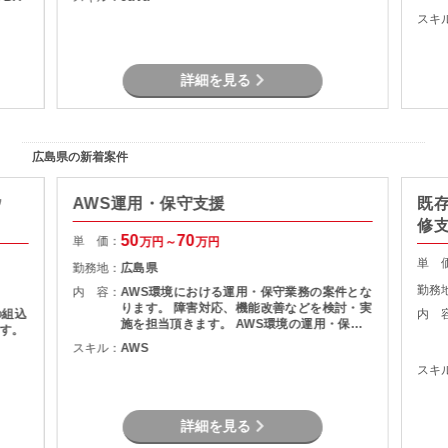
スキ
詳細を見る
広島県の新着案件
ウ
AWS運用・保守支援
既
修支
50
70
単 価：
万円～
万円
単 
勤務地：
広島県
勤務
内 容：
AWS環境における運用・保守業務の案件とな
ります。 障害対応、機能改善などを検討・実
の組込
内 
施を担当頂きます。 AWS環境の運用・保守
す。
障害調査 マニュアル作成
スキル：
AWS
スキ
詳細を見る