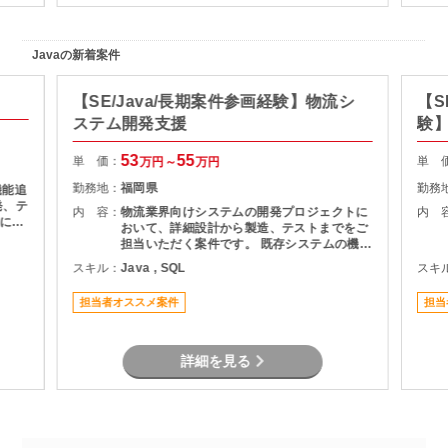
Javaの新着案件
【SE/Java/長期案件参画経験】物流シ
【S
ステム開発支援
験】
援
53
55
単 価：
単 
万円～
万円
勤務地：
福岡県
勤務
機能追
発、テ
内 容：
物流業界向けシステムの開発プロジェクトに
内 
基にし
おいて、詳細設計から製造、テストまでをご
およ
担当いただく案件です。 既存システムの機能
理支援
追加や改修を中心に対応いただき、長期的に
スキル：
Java , SQL
スキ
質管理
プロジェクトへ参画できる環境となっていま
す。 物流システムの経験がなくても、Java
担当者オススメ案件
担当
による業務系開発経験を活かして参画可能で
す。
詳細を見る