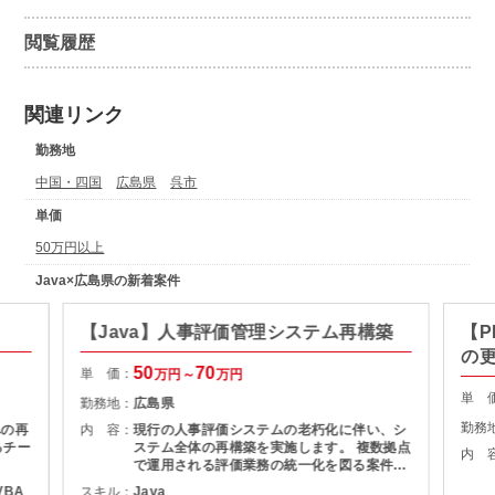
閲覧履歴
関連リンク
勤務地
中国・四国
広島県
呉市
単価
50万円以上
Java×広島県の新着案件
【Java】人事評価管理システム再構築
【
の
50
70
単 価：
万円～
万円
単 
勤務地：
広島県
勤務
への再
内 容：
現行の人事評価システムの老朽化に伴い、シ
るチー
ステム全体の再構築を実施します。 複数拠点
内 
で運用される評価業務の統一化を図る案件で
す。 開発体制 ４名＋２名(今回の支援人数)
/VBA
スキル：
Java