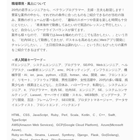
職場環境・風土について
20代の若手エンジニアから、ベテランプログラマー、主婦・主夫も歓迎します！
豊富な案件の中から、それぞれの条件に合ったものをご紹介できるのが当社の強
み。業務のボリュームが選べるので、「趣味のスポーツや音楽を楽しむ時間も十分
にとりたい。」「将来海外で勤務してみたいので英語のレッスンと平行したい。」
など、自分らしいワークライフバランスが保てます。
案件も様々なので、「前職ではJavaを極めたのでここでも活かしたい。」という方
も、「社内SEとして勤務してきたが、ITスキルを高めるためにWebアプリ開発に
チャレンジしたい。」「土日祝日休みは譲れない…」という方にもぴったりの案件
をご紹介できるはずです。
～求人関連キーワード～
ITエンジニア、システムエンジニア、プログラマ、SE/PG、Webエンジニア、ヘル
プデスク、cae解析エンジニア、emc、PCキッティング、インフラエンジニア、機
械学習・AI、iot、java、python、c言語、fortran、vba、開発、sler、フロントエン
ド、リモート、ソフトウェア開発、男性活躍中、女性活躍中、20代の多い職場、残
業少なめ・残業ほとんどなし、土日休み、ハローワーク、転勤なし、システムエン
ジニア、it、プログラマー、社内 SE、社内SE、エンジニア、SE、システムコンサ
ルティング、Laravel、サーバサイド経験・スキル、WEB制作、ビッグデータ、ア
プリ開発、言語・フレームワーク、SEO対策、プロダクトマネージャー、データサ
イエンティスト、フロントエンド、バックエンド
HTML、CSS、JavaScript、Ruby、Perl、Scala、Kotlin、C 、C++、Swift、
TypeScript
AWS(Amazon Web Services)、GCP(Google Cloud Platform)、Azure(Microsoft
Azure)、
Ruby on Rails、Sinatra、Laravel、Symfony、Django、Flask、Go(Golang)、
Gin、Revel、Spring Boot、Play Framework