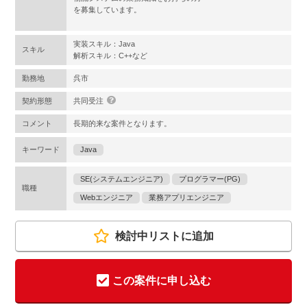
を募集しています。
実装スキル：Java
スキル
解析スキル：C++など
勤務地
呉市
契約形態
共同受注
コメント
長期的来な案件となります。
キーワード
Java
SE(システムエンジニア)
プログラマー(PG)
職種
Webエンジニア
業務アプリエンジニア
検討中リストに追加
この案件に申し込む