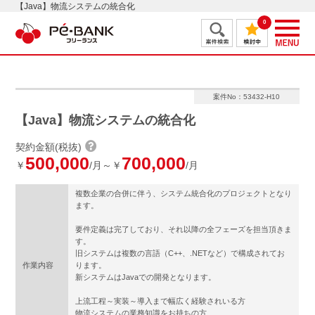
【Java】物流システムの統合化
0
案件No：53432-H10
【Java】物流システムの統合化
契約金額(税抜)
500,000
700,000
￥
/月～￥
/月
複数企業の合併に伴う、システム統合化のプロジェクトとなり
ます。
要件定義は完了しており、それ以降の全フェーズを担当頂きま
す。
旧システムは複数の言語（C++、.NETなど）で構成されてお
作業内容
ります。
新システムはJavaでの開発となります。
上流工程～実装～導入まで幅広く経験されいる方
物流システムの業務知識をお持ちの方