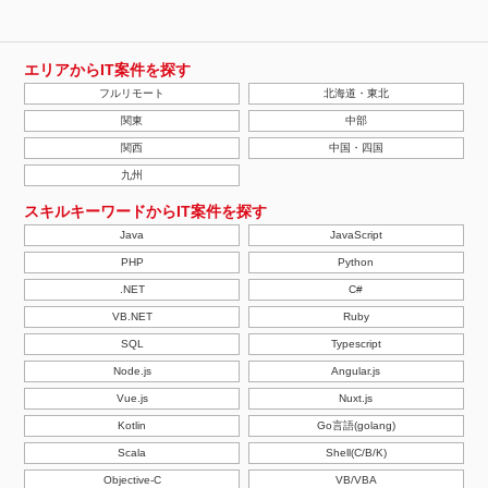
エリアからIT案件を探す
フルリモート
北海道・東北
関東
中部
関西
中国・四国
九州
スキルキーワードからIT案件を探す
Java
JavaScript
PHP
Python
.NET
C#
VB.NET
Ruby
SQL
Typescript
Node.js
Angular.js
Vue.js
Nuxt.js
Kotlin
Go言語(golang)
Scala
Shell(C/B/K)
Objective-C
VB/VBA