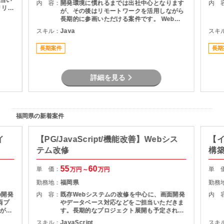
当い
内 容：
開発環境に慣れるまでは出社中心となります
内 
リリー
が、その後はリモートワークを活用しながら
用支
長期的に参画いただける案件です。 Web開
験を
発経験を活かしながら、安定したプロジェク
スキル：
Java
スキ
定し
トでスキルアップを目指せます。
。
長期案件
長期
詳細を見る
福岡県の新着案件
イ
【PG/JavaScript/機能改善】Webシス
【イ
テム改修
構
55
60
単 価：
単 
万円～
万円
勤務地：
福岡県
勤務
の開発
内 容：
既存Webシステムの改修を中心に、画面開発
内 
両プ
やデータベース対応などをご担当いただきま
がで
す。長期的なプロジェクト展開も予定されて
経験
おり、安定して参画いただける環境です。
スキル：
JavaScript
スキ