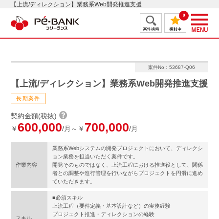
【上流/ディレクション】業務系Web開発推進支援
0
案件No：53687-Q06
【上流/ディレクション】業務系Web開発推進支援
長期案件
契約金額(税抜)
600,000
700,000
￥
/月～￥
/月
業務系Webシステムの開発プロジェクトにおいて、ディレクシ
ョン業務を担当いただく案件です。
作業内容
開発そのものではなく、上流工程における推進役として、関係
者との調整や進行管理を行いながらプロジェクトを円滑に進め
ていただきます。
■必須スキル
上流工程（要件定義・基本設計など）の実務経験
プロジェクト推進・ディレクションの経験
スキル