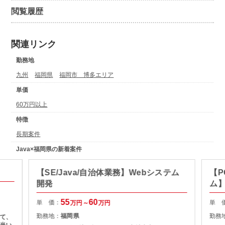
閲覧履歴
関連リンク
勤務地
九州
福岡県
福岡市 博多エリア
単価
60万円以上
特徴
長期案件
Java×福岡県の新着案件
【SE/Java/自治体業務】Webシステム
【P
開発
ム
55
60
単 価：
単 
万円～
万円
勤務地：
福岡県
勤務
て、