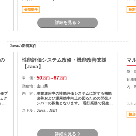
す。
長期案件
長期
詳細を見る
Javaの新着案件
修の
性能評価システム改修・機能改善支援
マ
【Java】
単 
50
67
単 価：
万円～
万円
勤務
勤務地：
山口県
内 
改修プ
内 容：
現在運用中の性能評価システムに対する機能
ェク
改善および運用効率向上の図るための開発メ
ンバーの募集となります。 現行業務で発生し
スキ
現行シ
ている課題を整理し、機能追加を実現しま
スキル：
Java , .NET
計書の
す。
担当
作成
者との
詳細を見る