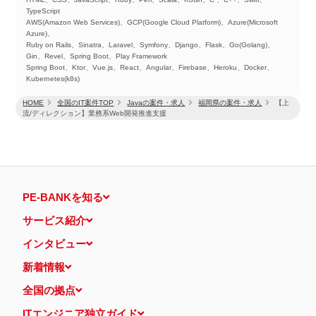
TypeScript
AWS(Amazon Web Services)、GCP(Google Cloud Platform)、Azure(Microsoft
Azure)、
Ruby on Rails、Sinatra、Laravel、Symfony、Django、Flask、Go(Golang)、
Gin、Revel、Spring Boot、Play Framework
Spring Boot、Ktor、Vue.js、React、Angular、Firebase、Heroku、Docker、
Kubernetes(k8s)
HOME
全国のIT案件TOP
Javaの案件・求人
福岡県の案件・求人
【上
流/ディレクション】業務系Web開発推進支援
PE-BANKを知る
サービス紹介
インタビュー
新着情報
全国の拠点
ITエンジニア独立ガイド