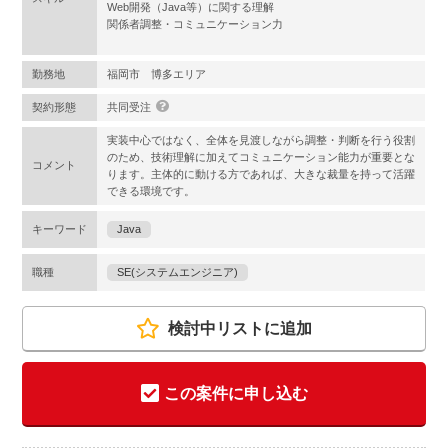
Web開発（Java等）に関する理解
関係者調整・コミュニケーション力
勤務地
福岡市 博多エリア
契約形態
共同受注
実装中心ではなく、全体を見渡しながら調整・判断を行う役割
のため、技術理解に加えてコミュニケーション能力が重要とな
コメント
ります。主体的に動ける方であれば、大きな裁量を持って活躍
できる環境です。
キーワード
Java
職種
SE(システムエンジニア)
検討中リストに追加
この案件に申し込む