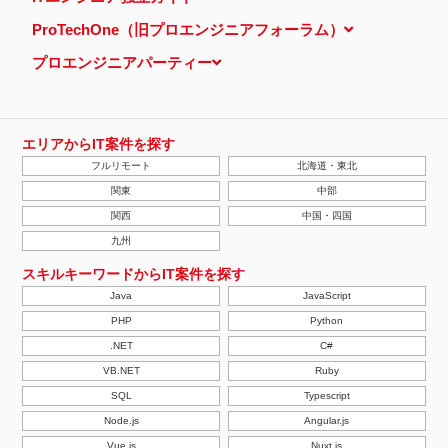
ProTechOne（旧プロエンジニアフォーラム）
プロエンジニアパーティー
エリアからIT案件を探す
フルリモート
北海道・東北
関東
中部
関西
中国・四国
九州
スキルキーワードからIT案件を探す
Java
JavaScript
PHP
Python
.NET
C#
VB.NET
Ruby
SQL
Typescript
Node.js
Angular.js
Vue.js
Nuxt.js