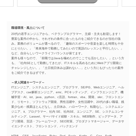
職場環境・風土について
20代の若手エンジニアから、ベテランプログラマー、主婦・主夫も歓迎します！
豊富な案件の中から、それぞれの条件に合ったものをご紹介できるのが当社の強
み。業務のボリュームが選べるので、「趣味のスポーツや音楽を楽しむ時間も十分
にとりたい。」「将来海外で勤務してみたいので英語のレッスンと平行したい。」
など、自分らしいワークライフバランスが保てます。
案件も様々なので、「前職ではJavaを極めたのでここでも活かしたい。」という方
も、「社内SEとして勤務してきたが、ITスキルを高めるためにWebアプリ開発に
チャレンジしたい。」「土日祝日休みは譲れない…」という方にもぴったりの案件
をご紹介できるはずです。
～求人関連キーワード～
ITエンジニア、システムエンジニア、プログラマ、SE/PG、Webエンジニア、ヘル
プデスク、cae解析エンジニア、emc、PCキッティング、インフラエンジニア、機
械学習・AI、iot、java、python、c言語、fortran、vba、開発、sler、フロントエン
ド、リモート、ソフトウェア開発、男性活躍中、女性活躍中、20代の多い職場、残
業少なめ・残業ほとんどなし、土日休み、ハローワーク、転勤なし、システムエン
ジニア、it、プログラマー、社内 SE、社内SE、エンジニア、SE、システムコンサ
ルティング、Laravel、サーバサイド経験・スキル、WEB制作、ビッグデータ、ア
プリ開発、言語・フレームワーク、SEO対策、プロダクトマネージャー、データサ
イエンティスト、フロントエンド、バックエンド
HTML、CSS、JavaScript、Ruby、Perl、Scala、Kotlin、C 、C++、Swift、