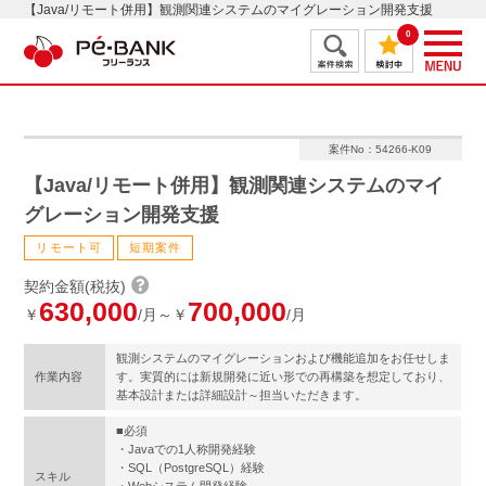
【Java/リモート併用】観測関連システムのマイグレーション開発支援
0
案件No：54266-K09
【Java/リモート併用】観測関連システムのマイ
グレーション開発支援
リモート可
短期案件
契約金額(税抜)
630,000
700,000
￥
/月～￥
/月
観測システムのマイグレーションおよび機能追加をお任せしま
作業内容
す。実質的には新規開発に近い形での再構築を想定しており、
基本設計または詳細設計～担当いただきます。
■必須
・Javaでの1人称開発経験
・SQL（PostgreSQL）経験
スキル