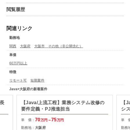
閲覧履歴
関連リンク
勤務地
関西
大阪府
大阪市 その他（非公開含む）
単価
60万円以上
特徴
リモート可
短期案件
Java×大阪府の新着案件
・長
【Java/上流工程】業務システム改修の
【J
要件定義・PJ推進担当
シ
70
75
単 価：
単 
万円～
万円
勤務地：
大阪府
勤務