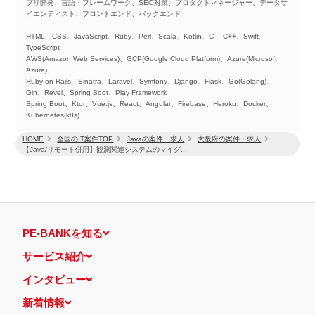
プリ開発、言語・フレームワーク、SEO対策、プロダクトマネージャー、データサ
イエンティスト、フロントエンド、バックエンド
HTML、CSS、JavaScript、Ruby、Perl、Scala、Kotlin、C 、C++、Swift、
TypeScript
AWS(Amazon Web Services)、GCP(Google Cloud Platform)、Azure(Microsoft
Azure)、
Ruby on Rails、Sinatra、Laravel、Symfony、Django、Flask、Go(Golang)、
Gin、Revel、Spring Boot、Play Framework
Spring Boot、Ktor、Vue.js、React、Angular、Firebase、Heroku、Docker、
Kubernetes(k8s)
HOME
全国のIT案件TOP
Javaの案件・求人
大阪府の案件・求人
【Java/リモート併用】観測関連システムのマイグ...
PE-BANKを知る
サービス紹介
インタビュー
新着情報