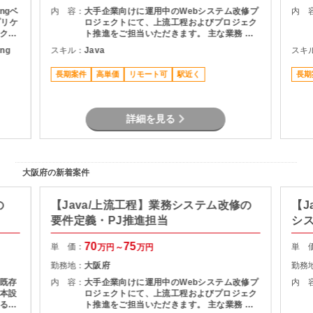
ngベ
内 容：
大手企業向けに運用中のWebシステム改修プ
内 
プリケ
ロジェクトにて、上流工程およびプロジェク
クエ
ト推進をご担当いただきます。 主な業務 ・
トエン
利用部門との要件整理・ヒアリング ・現行シ
ing
スキル：
Java
スキ
ってお
ステムの仕様調査・影響分析 ・基本設計書の
す。
作成 ・開発工数の算出および提案資料作成
長期案件
高単価
リモート可
駅近く
長期
定し
・スケジュール管理・課題管理 ・関係者との
件で
折衝・調整業務 プロジェクト推進支援
詳細を見る
大阪府の新着案件
の
【Java/上流工程】業務システム改修の
【J
要件定義・PJ推進担当
シ
70
75
単 価：
単 
万円～
万円
勤務地：
大阪府
勤務
既存
内 容：
大手企業向けに運用中のWebシステム改修プ
内 
本設
ロジェクトにて、上流工程およびプロジェク
る予
ト推進をご担当いただきます。 主な業務 ・