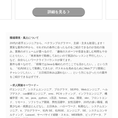
す。
詳細を見る
職場環境・風土について
20代の若手エンジニアから、ベテランプログラマー、主婦・主夫も歓迎します！
豊富な案件の中から、それぞれの条件に合ったものをご紹介できるのが当社の強
み。業務のボリュームが選べるので、「趣味のスポーツや音楽を楽しむ時間も十分
にとりたい。」「将来海外で勤務してみたいので英語のレッスンと平行したい。」
など、自分らしいワークライフバランスが保てます。
案件も様々なので、「前職ではJavaを極めたのでここでも活かしたい。」という方
も、「社内SEとして勤務してきたが、ITスキルを高めるためにWebアプリ開発に
チャレンジしたい。」「土日祝日休みは譲れない…」という方にもぴったりの案件
をご紹介できるはずです。
～求人関連キーワード～
ITエンジニア、システムエンジニア、プログラマ、SE/PG、Webエンジニア、ヘル
プデスク、cae解析エンジニア、emc、PCキッティング、インフラエンジニア、機
械学習・AI、iot、java、python、c言語、fortran、vba、開発、sler、フロントエン
ド、リモート、ソフトウェア開発、男性活躍中、女性活躍中、20代の多い職場、残
業少なめ・残業ほとんどなし、土日休み、ハローワーク、転勤なし、システムエン
ジニア、it、プログラマー、社内 SE、社内SE、エンジニア、SE、システムコンサ
ルティング、Laravel、サーバサイド経験・スキル、WEB制作、ビッグデータ、ア