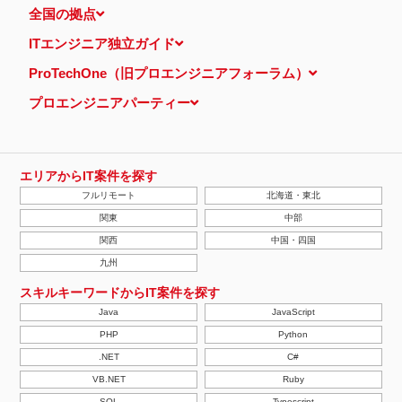
全国の拠点
ITエンジニア独立ガイド
ProTechOne（旧プロエンジニアフォーラム）
プロエンジニアパーティー
エリアからIT案件を探す
フルリモート
北海道・東北
関東
中部
関西
中国・四国
九州
スキルキーワードからIT案件を探す
Java
JavaScript
PHP
Python
.NET
C#
VB.NET
Ruby
SQL
Typescript