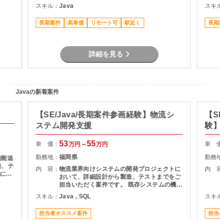
利用部門との要件整理・ヒアリング ・現行シ
スキル：
Java
スキ
ステムの仕様調査・影響分析 ・基本設計書の
作成 ・開発工数の算出および提案資料作成
長期案件
高単価
リモート可
駅近く
長期
・スケジュール管理・課題管理 ・関係者との
折衝・調整業務 プロジェクト推進支援
詳細を見る
Javaの新着案件
【SE/Java/長期案件参画経験】物流シ
【S
ステム開発支援
験】
援
53
55
単 価：
単 
万円～
万円
勤務地：
福岡県
勤務
機能追
発、テ
内 容：
物流業界向けシステムの開発プロジェクトに
内 
基にし
おいて、詳細設計から製造、テストまでをご
およ
担当いただく案件です。 既存システムの機能
理支援
追加や改修を中心に対応いただき、長期的に
スキル：
Java , SQL
スキ
質管理
プロジェクトへ参画できる環境となっていま
す。 物流システムの経験がなくても、Java
担当者オススメ案件
担当
による業務系開発経験を活かして参画可能で