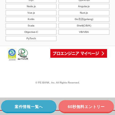
Node.js
Angular.js
Vue.js
Nuxt.js
Kotlin
Go言語(golang)
Scala
Shell(C/B/K)
Objective-C
VB/VBA
PyTorch
© PE-BANK, Inc. All Rights Reserved.
案件情報一覧へ
60秒無料エントリー