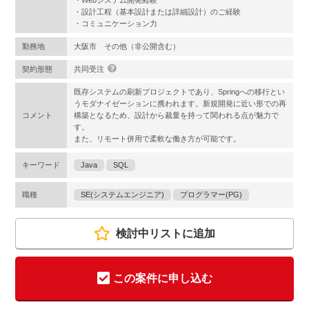
・Webシステム開発経験
・設計工程（基本設計または詳細設計）のご経験
・コミュニケーション力
勤務地
大阪市 その他（非公開含む）
契約形態
共同受注
既存システムの刷新プロジェクトであり、Springへの移行とい
うモダナイゼーションに携われます。新規開発に近い形での再
コメント
構築となるため、設計から裁量を持って関われる点が魅力で
す。
また、リモート併用で柔軟な働き方が可能です。
キーワード
Java
SQL
職種
SE(システムエンジニア)
プログラマー(PG)
検討中リストに追加
この案件に申し込む